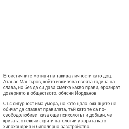
Егоистичните мотиви на такива личности като доц.
Атанас Мангъров, който изживява своята година на
слава, но без да си дава сметка какво прави, ерозират
доверието в обществото, обясни Йорданов.
Със сигурност има умора, но като цяло южняците не
обичат да спазват правилата, тъй като те са по-
свободолюбиви, каза още психологът и добави, че
кризата отключи скрити патологии у хората като
хипохондрия и биполярно разстройство.