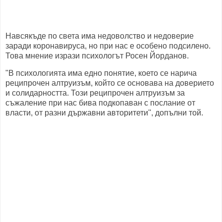
Навсякъде по света има недоволство и недоверие
заради коронавируса, но при нас е особено подсилено.
Това мнение изрази психологът Росен Йорданов.
"В психологията има едно понятие, което се нарича
реципрочен алтруизъм, който се основава на доверието
и солидарността. Този реципрочен алтруизъм за
съжаление при нас бива подкопаван с послание от
власти, от разни държавни авторитети'', допълни той.