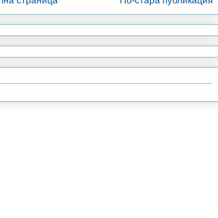
лна страница
По-стара публикация