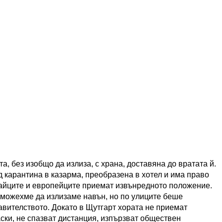
а, без изобщо да излиза, с храна, доставяна до вратата й.
 карантина в казарма, преобразена в хотел и има право
итайците и европейците приемат извънредното положение.
 можехме да излизаме навън, но по улиците беше
авителството. Докато в Щутгарт хората не приемат
ски, не спазват дистанция, изпързват обществен