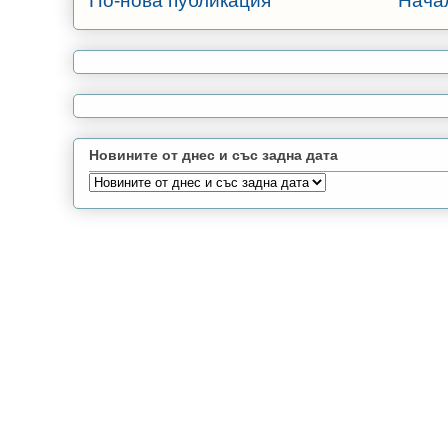
По-нова публикация
Нача
Новините от днес и със задна дата