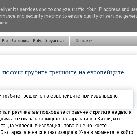
liver its services and to analyze traffic. Your IP address and us
rmance and security metrics to ensure quality of service, gene
buse.
Катя Стоянова / Katya Stoyanova
Контакти
, посочи грубите грешките на европейците
па и разликата в подхода за справяне с кризата на двата
ичка се оказа в огнището на заразата и в Китай, и в
а. Да живееш в изолация - това е нещо, което
Българката е на специализация в Ухан в момента, в който