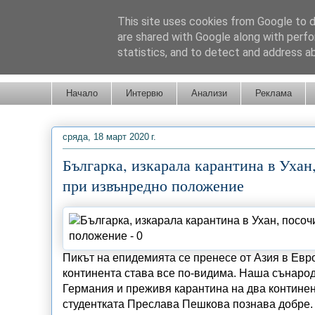
This site uses cookies from Google to de
are shared with Google along with perfo
statistics, and to detect and address a
Новини от Бургас, страната и света!
Начало
Интервю
Анализи
Реклама
сряда, 18 март 2020 г.
Българка, изкарала карантина в Ухан
при извънредно положение
Пикът на епидемията се пренесе от Азия в Евро
континента става все по-видима. Наша сънародн
Германия и преживя карантина на два континент
студентката Преслава Пешкова познава добре. 