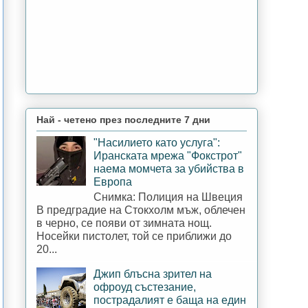
Най - четено през последните 7 дни
"Насилието като услуга":
Иранската мрежа "Фокстрот"
наема момчета за убийства в
Европа
Снимка: Полиция на Швеция
В предградие на Стокхолм мъж, облечен
в черно, се появи от зимната нощ.
Носейки пистолет, той се приближи до
20...
Джип блъсна зрител на
офроуд състезание,
пострадалият е баща на един