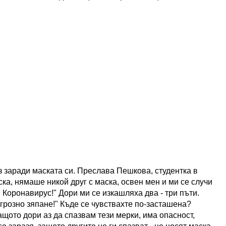
з заради маската си. Преслава Пешкова, студентка в
ска, нямаше никой друг с маска, освен мен и ми се случи
 Коронавирус!" Дори ми се изкашляха два - три пъти.
о грозно зяпане!" Къде се чувствахте по-засташена?
ащото дори аз да спазвам тези мерки, има опасност,