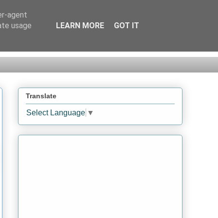
er-agent
rate usage
LEARN MORE
GOT IT
Translate
Select Language
▼