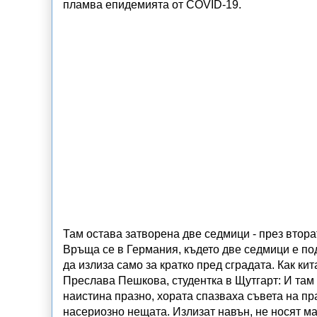
пламва епидемията от COVID-19.
Там остава затворена две седмици - през вторат
Връща се в Германия, където две седмици е под
да излиза само за кратко пред сградата. Как к
Преслава Пешкова, студентка в Щутгарт: И там
наистина празно, хората спазваха съвета на пр
насериозно нещата. Излизат навън, не носят ма