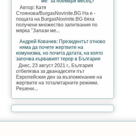
ме" за ноември месец?
Автор: Катя
Стоянова/BurgasNovinite.BG На е -
пощата на BurgasNovinite.BG бяха
получени множество запитвания по
мярка "Запази ме...
Андрей Ковачев: Президентът отново
няма да почете жертвите на
комунизма, но почита датата, на която
започва кървавият терор в България
Днес, 23 август 2021 г., България
отбелязва за дванадесети път
Европейския ден за възпоменание на
жертвите на тоталитарните режими.
Решени...