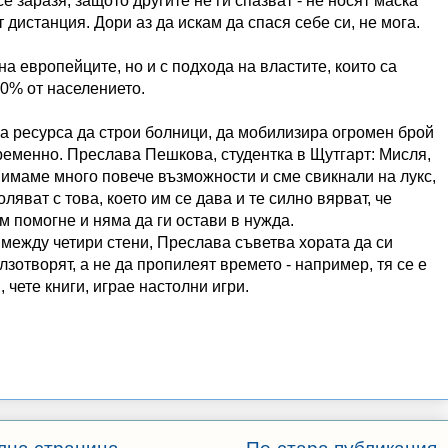
се заразя, защото другите не ги спазват - не носят маска
дистанция. Дори аз да искам да спася себе си, не мога.
а европейците, но и с подхода на властите, които са
70% от населението.
ма ресурса да строи болници, да мобилизира огромен брой
ременно. Преслава Пешкова, студентка в Щутгарт: Мисля,
о имаме много повече възможности и сме свикнали на лукс,
ляват с това, което им се дава и те силно вярват, че
м помогне и няма да ги остави в нужда.
 между четири стени, Преслава съветва хората да си
лзотворят, а не да пропилеят времето - например, тя се е
чете книги, играе настолни игри.