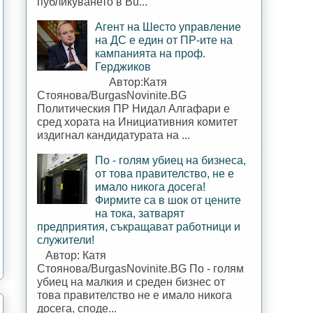
публикуването в Bu...
Агент на Шесто управление
на ДС е един от ПР-ите на
кампанията на проф.
Герджиков
Автор:Катя
Стоянова/BurgasNovinite.BG
Политическия ПР Нидал Алгафари е
сред хората на Инициативния комитет
издигнал кандидатурата на ...
По - голям убиец на бизнеса,
от това правителство, не е
имало никога досега!
Фирмите са в шок от цените
на тока, затварят
предприятия, съкращават работници и
служители!
Автор: Катя
Стоянова/BurgasNovinite.BG По - голям
убиец на малкия и среден бизнес от
това правителство не е имало никога
досега, споде...