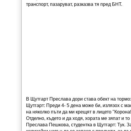
транспорт, пазаруват, разказва тя пред БНТ.
В Щутгарт Преслава дори става обект на тормо
Щутгарт: Преди 4- 5 дена може би, излязох с ма
на няколко пъти да ми крещят в лицето "Корона!
Отделно, където и да ходя, хората ме зяпат и т
Преслава Пешкова, студентка в Щутгарт: Тук. З