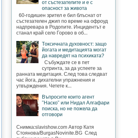
от състезателите и е с
опасност за живота
60-годишен зрител е бил блъснат от
състезателен джип по време на офроуд
надпревара в Родопите. Инцидентът е
станал край село Горово в об...
Токсичната духовност: защо
йогата и медитацията могат
да навредят на психиката?
Събуждате се в пет
сутринта, за да успеете за
ранната медитация. След това следват
час йога, дихателни упражнения и
утвърждения. Четете к...
Въпросите които агент
"Наско" или Нидал Алгафари
поиска, но не пожела да
отговори
Снимка:slavishow.com Автор Катя
Стоянова/BurgasNovinite.BG След