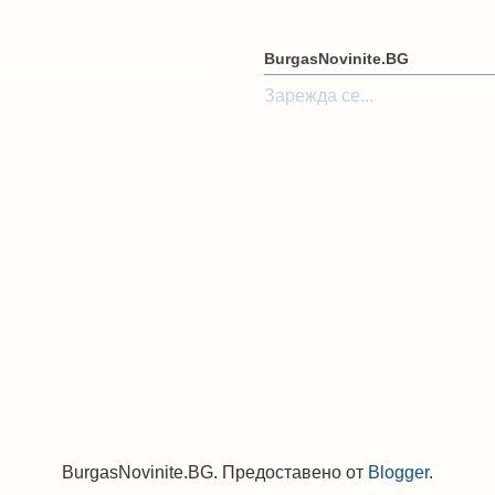
BurgasNovinite.BG
Зарежда се...
BurgasNovinite.BG. Предоставено от
Blogger
.