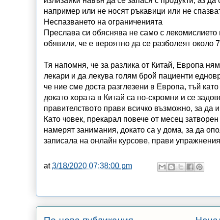
излизайки навън да се запася с продукти, аз да 
например или не носят ръкавици или не спазват 
Неспазването на ограниченията
Преслава си обяснява не само с лекомислието н
обявили, че е вероятно да се разболеят около 
Тя напомня, че за разлика от Китай, Европа ня
лекари и да лекува голям брой пациенти еднов
че ние сме доста разглезени в Европа, тъй кат
докато хората в Китай са по-скромни и се задово
правителството прави всичко възможно, за да и
Като човек, прекарал повече от месец затворен
намерят занимания, докато са у дома, за да опо
записала на онлайн курсове, прави упражнения, 
at
3/18/2020 07:38:00 pm