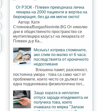
От РЗОК - Плевен превърнаха лична
лекарка на 2000 пациенти в жертва на
бюрокрация, без да им мигне окото!
Автор: Катя
Стоянова/BurgasNovinite.BG От няколко
дни в общественото пространство се
мултиплицира казусът на лекарката от
Плевен д-р Ка...
Мозъкът изтрива спомените,
ако спим по-малко от 6 часа:
последствията от хроничното
недоспиване
Влошена памет, разсеяност,
постоянна умора - това са само част от
проблемите, които често се дължат на
една подценявана физиологична пот...
Защо хората в неплатен
отпуск заради епидемията не
получиха това, което
очакваха по мярка "Запази