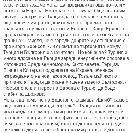
власти смятаха, че могат да предизвикат още по-голям
поток към Европа. Но това не се случва. Още по-голям
обаче става рискът Турция да се превърне в магнит за
още повече мигранти, които да я възприемат като
транзитна спирка по пътя към Европа. - Защо Ердоган
праща мигранти само на гръцката, а не и на българската
граница? - Мисля, че е заради добрите му отношения с
премиера Борисов. А и обемът на търговията между
Турция и България е значителен. Но кой знае? Турция е
много ядосана на Гърция заради енергийните спорове в
Източното Средиземноморие. Както знаете, Гърция,
Египет и Кипър, с подкрепата на Израел, обявиха
изграждането на нов газопровод. Това е май част от
причината Гърция да стане мишена вместо България. -
Несъмнено в интерес на Европа е Турция да бъде
стабилна държава.
Но как да помогне на Ердоган с кошмара Идлиб? само с
още няколко милиарда евро ли? - Турция несъмнено
има нужда от помощ за мигрантите и за сирийските си
планове. Говори се за нов финансов пакет, но той далеч
няма да е толкова голям, колкото договорения преди
няколко години, защото броят на мигрантите е доста по-