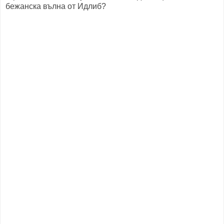
бежанска вълна от Идлиб?