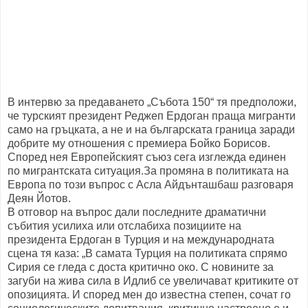
В интервю за предаването „Събота 150“ тя предположи,
че турският президент Реджеп Ердоган праща мигранти
само на гръцката, а не и на българската граница заради
добрите му отношения с премиера Бойко Борисов.
Според нея Европейският съюз сега изглежда единен
по мигрантската ситуация.За промяна в политиката на
Европа по този въпрос с Асла Айдънташбаш разговаря
Деян Йотов.
В отговор на въпрос дали последните драматични
събития усилиха или отслабиха позициите на
президента Ердоган в Турция и на международната
сцена тя каза: „В самата Турция на политиката спрямо
Сирия се гледа с доста критично око. С новините за
загуби на жива сила в Идлиб се увеличават критиките от
опозицията. И според мен до известна степен, сочат го