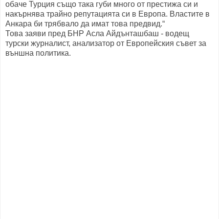
обаче Турция също така губи много от престижа си и
накърнява трайно репутацията си в Европа. Властите в
Анкара би трябвало да имат това предвид.“
Това заяви пред БНР Асла Айдънташбаш - водещ
турски журналист, анализатор от Европейския съвет за
външна политика.