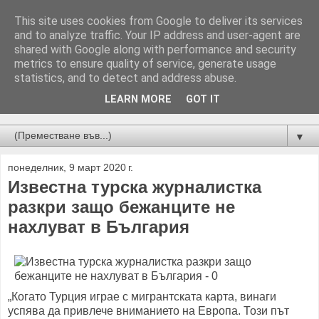
This site uses cookies from Google to deliver its services
and to analyze traffic. Your IP address and user-agent are
shared with Google along with performance and security
metrics to ensure quality of service, generate usage
statistics, and to detect and address abuse.
LEARN MORE
GOT IT
Новини от Бургас, страната и света!
▼
понеделник, 9 март 2020 г.
Известна турска журналистка
разкри защо бежанците не
нахлуват в България
„Когато Турция играе с мигрантската карта, винаги
успява да привлече вниманието на Европа. Този път