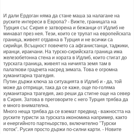
И дали Ердоган няма да стане маша за налагане на
руските интереси в Европа? - Вижте, границата на
Турция със Сирия е затворена и бежанци от Идлиб не
минават през нея. Тези, които се трупат на европейската
граница, живеят отдавна в Турция и не всички са
сирийци. Всъщност повечето са афганистанци, таджики,
иранци, иракчани. На турско-сирийската граница има
железобетонна стена и хората в Идлиб, които стигат до
турската граница, живеят на ничията земя там в
палаткови градчета насред зимата. Това е огромна
хуманитарна трагедия.
Путин държи ключа за ситуацията в Идлиб и - да, той
може да отприщи, така да се каже, още по-голяма
хуманитарна трагедия, ако реши да стигне още на север
в Сирия. Затова в преговорите с него Турция трябва да
е много внимателна.
Много неща трябва да се вземат предвид - важността на
руските туристи за турската икономика например, както
и енергийното партньорство, включително "Турски
поток". Русия просто държи по-силни карти. - Новите