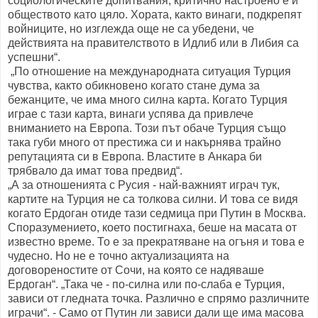
социологическите допитвания, критично настроено е и
обществото като цяло. Хората, както винаги, подкрепят
войниците, но изглежда още не са убедени, че
действията на правителството в Идлиб или в Либия са
успешни“.
„По отношение на международната ситуация Турция
чувства, както обикновено когато стане дума за
бежанците, че има много силна карта. Когато Турция
играе с тази карта, винаги успява да привлече
вниманието на Европа. Този път обаче Турция също
така губи много от престижа си и накърнява трайно
репутацията си в Европа. Властите в Анкара би
трябвало да имат това предвид“.
„А за отношенията с Русия - най-важният играч тук,
картите на Турция не са толкова силни. И това се видя
когато Ердоган отиде тази седмица при Путин в Москва.
Споразумението, което постигнаха, беше на масата от
известно време. То е за прекратяване на огъня и това е
чудесно. Но не е точно актуализацията на
договореностите от Сочи, на която се надяваше
Ердоган“. „Така че - по-силна или по-слаба е Турция,
зависи от гледната точка. Различно е спрямо различните
играчи“. - Само от Путин ли зависи дали ще има масова