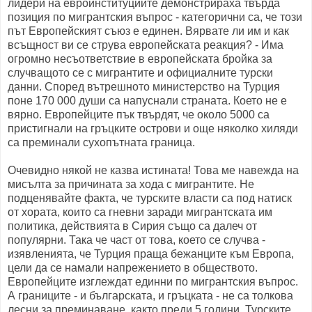
лидери на евроинституциите демонстрираха твърда
позиция по мигрантския въпрос - категорични са, че този
път Европейският съюз е единен. Вярвате ли им и как
всъщност ви се струва европейската реакция? - Има
огромно несъответствие в европейската бройка за
случващото се с мигрантите и официалните турски
данни. Според вътрешното министерство на Турция
поне 170 000 души са напуснали страната. Което не е
вярно. Европейците пък твърдят, че около 5000 са
пристигнали на гръцките острови и още няколко хиляди
са преминали сухопътната граница.
Очевидно някой не казва истината! Това ме навежда на
мисълта за причината за хода с мигрантите. Не
подценявайте факта, че турските власти са под натиск
от хората, които са гневни заради мигрантската им
политика, действията в Сирия също са далеч от
популярни. Така че част от това, което се случва -
изявленията, че Турция праща бежанците към Европа,
цели да се намали напрежението в обществото.
Европейците изглеждат единни по мигрантския въпрос.
А границите - и българската, и гръцката - не са толкова
лесни за преминаване, както преди 5 години. Турските