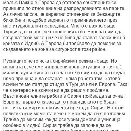
малък. Важно е Европа да отстоява собствените си
принципи по отношение на разпределението на парите.
Аз лично мисля, че директни стипендии за бежанците
биха били по-добър вариант от преминаването през
институционални посредници. Много е важно също
Турция да схване, че отношенията й с Европа няма да
свършат този месец и че не бива да стават заложник на
кризата с Идлиб. А Европа би трябвало да помогне за
създаването на зона за сигурност в този район.
Руснаците не го искат, сирийският режим - също. Но
истината е, че сме изправени пред ситуация, в която 1
милион души живеят в палатките и няма къде да отидат,
няма причина и да останат - няма работа там. Затова
всички те мечтаят да отидат в Турция или в Европа. Така
че в интерес на всички ни е да решим проблема.
Възстановителните работи в Сирия трябва да започнат.
Европа твърдо отказва да го прави докато не бъдат
постигнати мир и политически преход в Сирия. Но тази
политика към момента вече не можем да си я позволим.
Трябва да мислим как да осигурим домове и училища,
особено в Идлиб. Сирия трябва да започне да се