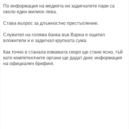
По информация на медията ни задигнатите пари са
около един милион лева.
Става въпрос за длъжностно престъпление.
Служител на голяма банка във Варна е ощетил
вложители и е задигнал крупната сума.
Как точно е станала измамата скоро ще стане ясно, тъй
като компетентните органи ще дадат днес информация
на официален брифинг.