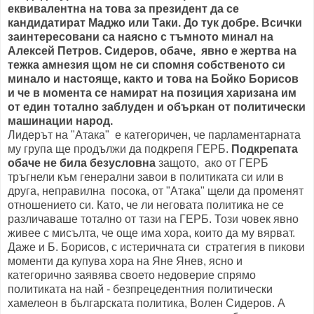
еквивалентна на това за президент да се
кандидатират Маджо или Таки. До тук добре. Всички
заинтересовани са наясно с тъмното минал на
Алексей Петров. Сидеров, обаче, явно е жертва на
тежка амнезия щом не си спомня собственото си
минало и настояще, както и това на Бойко Борисов
и че в момента се намират на позиция харизана им
от един тотално заблуден и объркан от политически
машинации народ.
Лидерът на "Атака" е категоричен, че парламентарната
му група ще продължи да подкрепя ГЕРБ.
Подкрепата
обаче не била безусловна
защото, ако от ГЕРБ
тръгнели към генерални завои в политиката си или в
друга, неправилна посока, от "Атака" щели да променят
отношението си.
Като, че ли неговата политика не се
различаваше тотално от тази на ГЕРБ. Този човек явно
живее с мисълта, че още има хора, които да му вярват.
Даже и Б. Борисов, с истеричната си стратегия в пикови
моменти да купува хора на Яне Янев, ясно и
категорично заявява своето недоверие спрямо
политиката на най - безпрецедентния политически
хамелеон в българската политика, Волен Сидеров. А