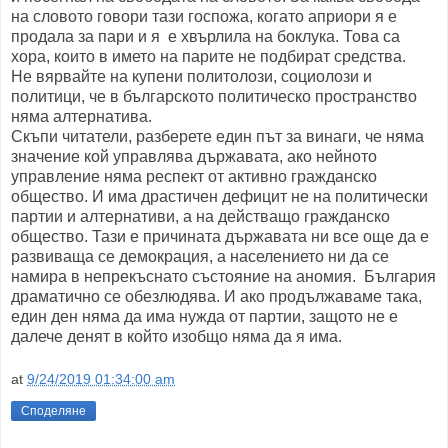
на словото говори тази госпожа, когато априори я е
продала за пари и я е хвърлила на боклука. Това са
хора, които в името на парите не подбират средства.
Не вярвайте на купени политолози, социолози и
политици, че в българското политическо пространство
няма алтернатива.
Скъпи читатели, разберете един път за винаги, че няма
значение кой управлява държавата, ако нейното
управление няма респект от активно гражданско
общество. И има драстичен дефицит не на политически
партии и алтернативи, а на действащо гражданско
общество. Тази е причината държавата ни все още да е
развиваща се демокрация, а населението ни да се
намира в непрекъснато състояние на аномия. България
драматично се обезлюдява. И ако продължаваме така,
един ден няма да има нужда от партии, защото не е
далече денят в който изобщо няма да я има.
at
9/24/2019 01:34:00 am
Споделяне