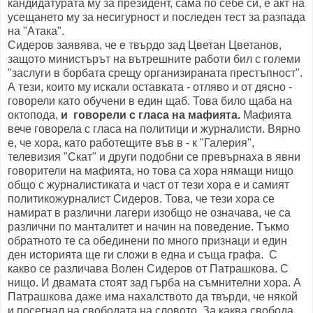
кандидатурата му за президент, сама по себе си, е акт на
усещането му за несигурност и последен тест за разпада
на "Атака".
Сидеров заявява, че е твърдо зад Цветан Цветанов,
защото министърът на вътрешните работи бил с големи
"заслуги в борбата срещу организираната престъпност".
А тези, които му искали оставката - отляво и от дясно -
говорели като обучени в един щаб. Това било щаба на
октопода,
и говорели с гласа на мафията.
Мафията
вече говорела с гласа на политици и журналисти. Вярно
е, че хора, като работещите във в - к "Галерия",
телевизия "Скат" и други подобни се превърнаха в явни
говорители на мафията, но това са хора нямащи нищо
общо с журналистиката и част от тези хора е и самият
политикожурналист Сидеров. Това, че тези хора се
намират в различни лагери изобщо не означава, че са
различни по манталитет и начин на поведение. Тъкмо
обратното те са обединени по много признаци и един
ден историята ще ги сложи в една и съща графа. С
какво се различава Волен Сидеров от Патрашкова. С
нищо. И двамата стоят зад гърба на съмнителни хора. А
Патрашкова даже има нахалството да твърди, че някой
и посегнал на свободата на словото. За каква свобода