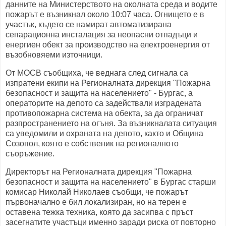
данните на Министерството на околната среда и водите
пожарът е възникнал около 10:07 часа. Огнището е в
участък, където се намират автоматизирана
сепарационна инсталация за неопасни отпадъци и
енергиен обект за производство на електроенергия от
възобновяеми източници.
От МОСВ съобщиха, че веднага след сигнала са
изпратени екипи на Регионалната дирекция "Пожарна
безопасност и защита на населението" - Бургас, а
операторите на депото са задействали изградената
противопожарна система на обекта, за да ограничат
разпространението на огъня. За възникналата ситуация
са уведомили и охраната на депото, както и Община
Созопол, която е собственик на регионалното
съоръжение.
Директорът на Регионалната дирекция "Пожарна
безопасност и защита на населението" в Бургас старши
комисар Николай Николаев съобщи, че пожарът
първоначално е бил локализиран, но на терен е
оставена тежка техника, която да засипва с пръст
засегнатите участъци именно заради риска от повторно