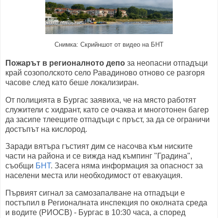
Снимка: Скрийншот от видео на БНТ
Пожарът в регионалното депо
за неопасни отпадъци
край созополското село Равадиново отново се разгоря
часове след като беше локализиран.
От полицията в Бургас заявиха, че на място работят
служители с хидрант, като се очаква и многотонен багер
да засипе тлеещите отпадъци с пръст, за да се ограничи
достъпът на кислород.
Заради вятъра гъстият дим се насочва към ниските
части на района и се вижда над къмпинг "Градина",
съобщи
БНТ
. Засега няма информация за опасност за
населени места или необходимост от евакуация.
Първият сигнал за самозапалване на отпадъци е
постъпил в Регионалната инспекция по околната среда
и водите (РИОСВ) - Бургас в 10:30 часа, а според