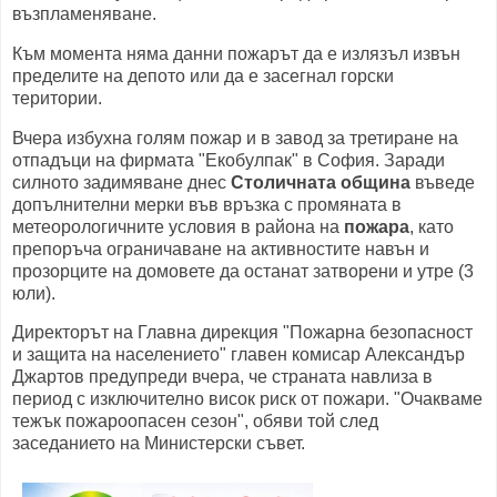
възпламеняване.
Към момента няма данни пожарът да е излязъл извън
пределите на депото или да е засегнал горски
територии.
Вчера избухна голям пожар и в завод за третиране на
отпадъци на фирмата "Екобулпак" в София. Заради
силното задимяване днес
Столичната община
въведе
допълнителни мерки във връзка с промяната в
метеорологичните условия в района на
пожара
, като
препоръча ограничаване на активностите навън и
прозорците на домовете да останат затворени и утре (3
юли).
Директорът на Главна дирекция "Пожарна безопасност
и защита на населението" главен комисар Александър
Джартов предупреди вчера, че страната навлиза в
период с изключително висок риск от пожари. "Очакваме
тежък пожароопасен сезон", обяви той след
заседанието на Министерски съвет.