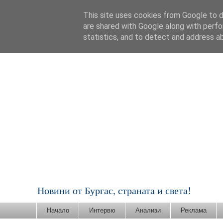
This site uses cookies from Google to de
are shared with Google along with perfo
statistics, and to detect and address a
Новини от Бургас, страната и света!
Начало
Интервю
Анализи
Реклама