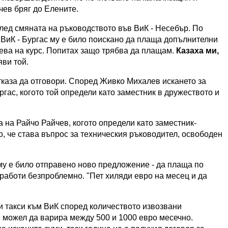
чев бряг до Елените.
лед смяната на ръководството във ВиК - Несебър. По
 ВиК - Бургас му е било поискано да плаща допълнителни
 лева на курс. Попитах защо трябва да плащам.
Казаха ми,
аяви той.
тказа да отговори. Според Живко Михалев искането за
ргас, когото той определи като заместник в дружеството и
а на Райчо Райчев, когото определи като заместник-
, че става въпрос за техническия ръководител, освободен
 му е било отправено ново предложение - да плаща по
 работи безпроблемно. "Пет хиляди евро на месец и да
 такси към ВиК според количеството извозвани
м можел да варира между 500 и 1000 евро месечно.