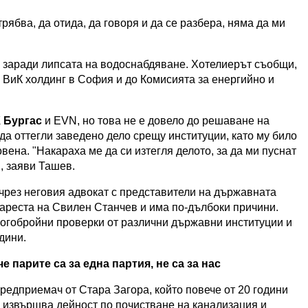
рябва, да отида, да говоря и да се разбера, няма да ми
и заради липсата на водоснабдяване. Хотелиерът съобщи,
о ВиК холдинг в София и до Комисията за енергийно и
 Бургас
и EVN, но това не е довело до решаване на
да оттегли заведено дело срещу институции, като му било
вена. "Накараха ме да си изтегля делото, за да ми пуснат
", заяви Ташев.
 чрез неговия адвокат с представители на държавната
 ареста на Свилен Станчев и има по-дълбоки причини.
ногобройни проверки от различни държавни институции и
дини.
е парите са за една партия, не са за нас
редприемач от Стара Загора, който повече от 20 години
 извършва дейност по почистване на канализация и