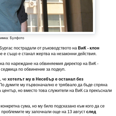
имка: Булфото
Бургас пострадали от ръководството на
ВиК - клон
че е също е станал жертва на незаконни действия.
яна по нареждане на обвиняемия директор на ВиК -
 седмица по обвинение за подкуп.
, че
хотелът му в Несебър е останал без
 По думите му първоначално е трябвало да бъде спряна
 център, но вместо това служители на ВиК са прекъснали
конкретна сума, но му било подсказано към кого да се
 проблемите му започнали още на 13 август
след