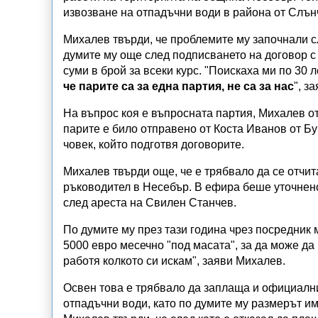
извозване на отпадъчни води в района от Слън
Михалев твърди, че проблемите му започнали с
думите му още след подписването на договор с
суми в брой за всеки курс. "Поискаха ми по 30
че парите са за една партия, не са за нас
", з
На въпрос коя е въпросната партия, Михалев о
парите е било отправено от Коста Иванов от Бу
човек, който подготвя договорите.
Михалев твърди още, че е трябвало да се отчит
ръководител в Несебър. В ефира беше уточнено
след ареста на Свилен Станчев.
По думите му през тази година чрез посредник
5000 евро месечно "под масата", за да може да
работя колкото си искам", заяви Михалев.
Освен това е трябвало да заплаща и официални
отпадъчни води, като по думите му размерът и