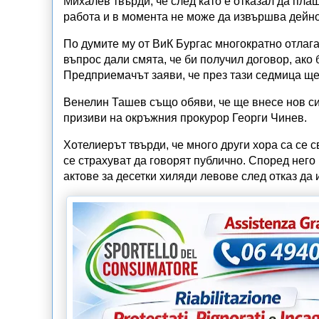
Михалев твърди, че след като е отказал да плащ
работа и в момента не може да извършва дейно
По думите му от ВиК Бургас многократно отлаг
въпрос дали смята, че би получил договор, ако 
Предприемачът заяви, че през тази седмица щ
Венелин Ташев също обяви, че ще внесе нов си
призиви на окръжния прокурор Георги Чинев.
Хотелиерът твърди, че много други хора са се с
се страхуват да говорят публично. Според него
актове за десетки хиляди левове след отказ да