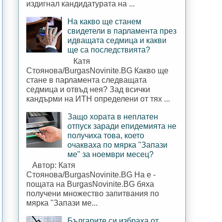
издигнал кандидатурата на ...
На какво ще станем
свидетели в парламента през
идващата седмица и какви
ще са последствията?
Катя
Стоянова/BurgasNovinite.BG Какво ще
стане в парламента следващата
седмица и отвъд нея? Зад всички
кандърми на ИТН определени от тях ...
Защо хората в неплатен
отпуск заради епидемията не
получиха това, което
очакваха по мярка "Запази
ме" за ноември месец?
Автор: Катя
Стоянова/BurgasNovinite.BG На е -
пощата на BurgasNovinite.BG бяха
получени множество запитвания по
мярка "Запази ме...
Българите си избраха от