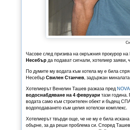
Сн
Часове след призива на окръжния прокурор на 
Несебър
да подават сигнали, хотелиер заяви, 
По думите му водата към хотела му е била спр
Несебър
Свилен Станчев
, задържан миналата
Хотелиерът Венелин Ташев разказа пред
NOVA
водоснабдяване на 4 февруари
тази година.
водата само към строителен обект и бъдещ СПА
водоподаването към целия хотелски комплекс.
Хотелиерът твърди още, че не му е била искана 
обърне, за да реши проблема си. Според Ташев