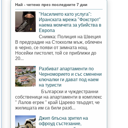
Най - четено през последните 7 дни
"Насилието като услуга":
Иранската мрежа "Фокстрот"
наема момчета за убийства в
Европа
Снимка: Полиция на Швеция
В предградие на Стокхолм мъж, облечен
в черно, се появи от зимната нощ.
Носейки пистолет, той се приближи до
20...
Разбиват апартаменти по
Черноморието и със сменени
ключалки ги дават под наем
на туристи
Български и чуждестранни
собственици на апартаменти в комплекс
" Лалов егрек " край Царево твърдят, че
жилищата им са били разб...
Джип блъсна зрител на
офроуд състезание,