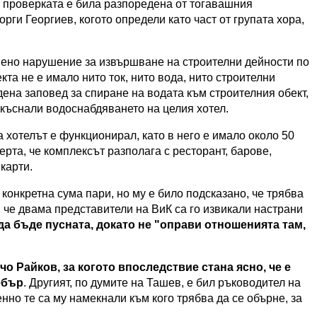
че проверката е била разпоредена от тогавашния
и Георгиев, когото определи като част от групата хора,
вено нарушение за извършване на строителни дейности по
кта не е имало нито ток, нито вода, нито строителни
дена заповед за спиране на водата към строителния обект,
екъснали водоснабдяването на целия хотел.
 хотелът е функционирал, като в него е имало около 50
ерта, че комплексът разполага с ресторант, барове,
карти.
конкретна сума пари, но му е било подсказано, че трябва
, че двама представители на ВиК са го извикали настрани
да бъде пусната, докато не "оправи отношенията там,
чо Райков, за когото впоследствие стана ясно, че е
ебър
. Другият, по думите на Ташев, е бил ръководител на
нно те са му намекнали към кого трябва да се обърне, за