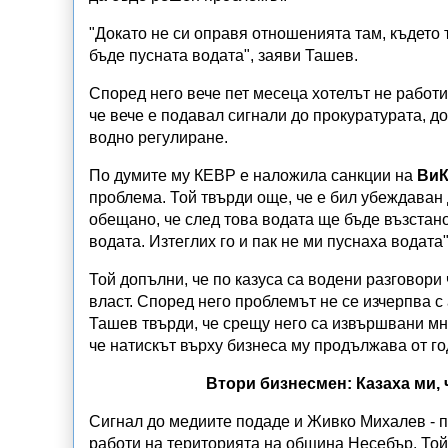
"Докато не си оправя отношенията там, където т
бъде пусната водата", заяви Ташев.
Според него вече пет месеца хотелът не работ
че вече е подавал сигнали до прокуратурата, д
водно регулиране.
По думите му КЕВР е наложила санкции на
ВиК
проблема. Той твърди още, че е бил убеждаван 
обещано, че след това водата ще бъде възстано
водата. Изтеглих го и пак не ми пуснаха водата
Той допълни, че по казуса са водени разговори
власт. Според него проблемът не се изчерпва с
Ташев твърди, че срещу него са извършвани м
че натискът върху бизнеса му продължава от го
Втори бизнесмен: Казаха ми, ч
Сигнал до медиите подаде и Живко Михалев - п
работи на територията на община Несебър. Той