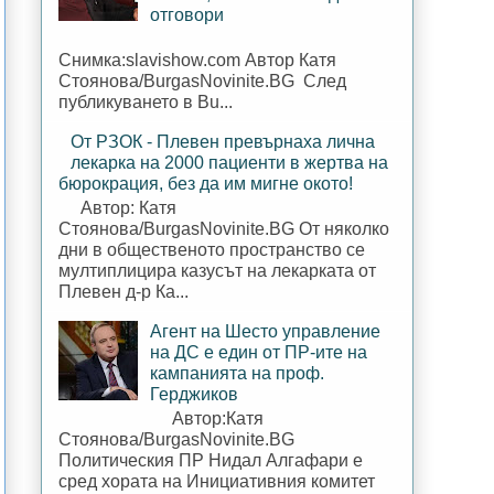
отговори
Снимка:slavishow.com Автор Катя
Стоянова/BurgasNovinite.BG След
публикуването в Bu...
От РЗОК - Плевен превърнаха лична
лекарка на 2000 пациенти в жертва на
бюрокрация, без да им мигне окото!
Автор: Катя
Стоянова/BurgasNovinite.BG От няколко
дни в общественото пространство се
мултиплицира казусът на лекарката от
Плевен д-р Ка...
Агент на Шесто управление
на ДС е един от ПР-ите на
кампанията на проф.
Герджиков
Автор:Катя
Стоянова/BurgasNovinite.BG
Политическия ПР Нидал Алгафари е
сред хората на Инициативния комитет