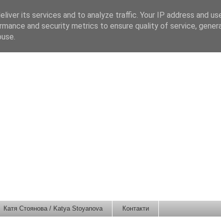
liver its services and to analyze traffic. Your IP address and us
rmance and security metrics to ensure quality of service, gene
buse.
Катя Стоянова / Katya Stoyanova
Контакти