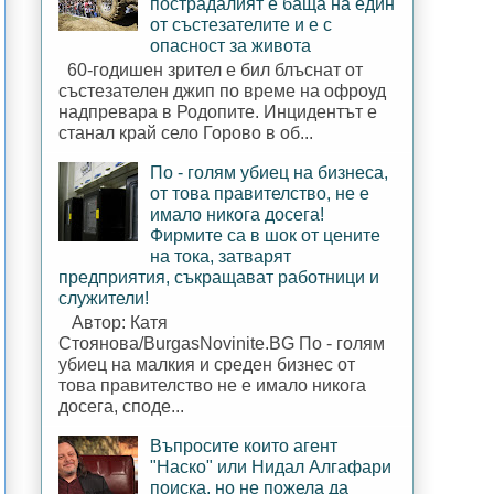
пострадалият е баща на един
от състезателите и е с
опасност за живота
60-годишен зрител е бил блъснат от
състезателен джип по време на офроуд
надпревара в Родопите. Инцидентът е
станал край село Горово в об...
По - голям убиец на бизнеса,
от това правителство, не е
имало никога досега!
Фирмите са в шок от цените
на тока, затварят
предприятия, съкращават работници и
служители!
Автор: Катя
Стоянова/BurgasNovinite.BG По - голям
убиец на малкия и среден бизнес от
това правителство не е имало никога
досега, споде...
Въпросите които агент
"Наско" или Нидал Алгафари
поиска, но не пожела да