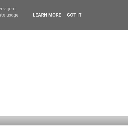
er-agent
rate usage
LEARN MORE
GOT IT