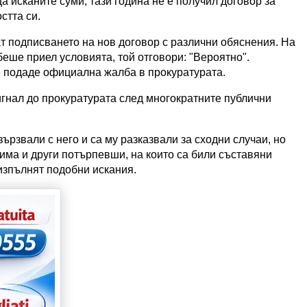
а исканите суми, тази година не е получил договор за
стта си.
ат подписването на нов договор с различни обяснения. На
беше приел условията, той отговори: "Вероятно".
е подаде официална жалба в прокуратурата.
гнал до прокуратурата след многократните публични
вързвали с него и са му разказвали за сходни случаи, но
 има и други потърпевши, на които са били съставяни
 изпълнят подобни искания.