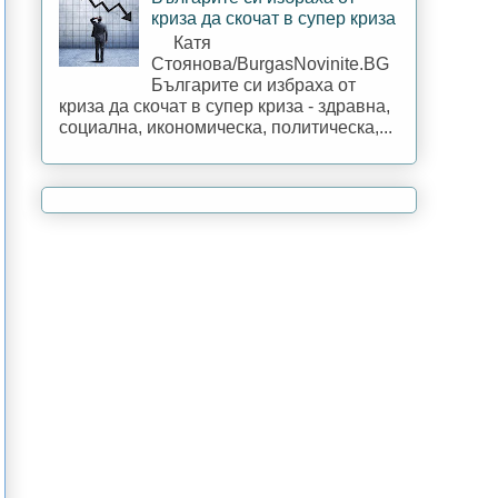
криза да скочат в супер криза
Катя
Стоянова/BurgasNovinite.BG
Българите си избраха от
криза да скочат в супер криза - здравна,
социална, икономическа, политическа,...