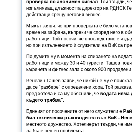
проверка по анонимен сигнал
. Той твърди, 
изпълняващ длъжността директор на РДНСК Георг
действащи срещу неговия бизнес.
Мъжът заяви, че при проверката е било устано
време на забрана, въпреки че според него в обе
работници. Той посочи, че впоследствие е изда
но при изпълнението ѝ служители на ВиК са пр
По думите му в момента на спирането на водата
работници и между 30 и 40 туристи. Ташев подч
кафенета и фитнес зала с около 900 продадени 
Венелин Ташев заяви, че никой не му е поискал 
да се "разбере" с определени хора. Той разказа
пред хотела и са му обяснили, че
водата няма 
където трябва".
Единият от посочените от него служители е
Рай
бил технически ръководител във ВиК - Нес
местното дружество. Хотелиерът твърди, че име
да бъде решен проблемът.