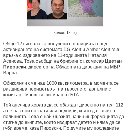
Колаж: Dir.bg
Общо 12 сигнала са получени в полицията след
активирането на системата BG-Alert и Amber Alert във
връзка с издирването на 11-годишната Наталия
Асенова. Това съобщи на брифинг ст. комисар
Цветан
Пировски
, директор на Областната дирекция на МВР –
Варна.
Обиколили сме над 1000 кв. километра, в момента се
разширява периметърът на търсенето, допълни ст.
комисар Пировски, цитиран от БТА.
Той апелира хората да се обаждат директно на тел. 112,
а не на свои познати или роднини, които да звънят в
полицията. Това е най-бързият начин информацията да
стигне до екипите, които издирват детето и няма да се
губи време, каза Пировски. По думите му последните