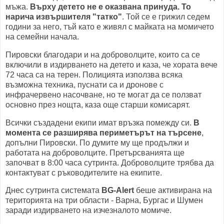
мъжа.
Върху детето не е оказвана принуда. То
нарича извършителя "татко"
. Той се е грижил седем
години за него, тъй като е живял с майката на момичето
на семейни начала.
Пировски благодари и на доброволците, които са се
включили в издирването на детето и каза, че хората вече
72 часа са на терен. Полицията използва всяка
възможна техника, пуснати са и дронове с
инфрачервено насочване, но те могат да се ползват
основно през нощта, каза още старши комисарят.
Всички създадени екипи имат връзка помежду си.
В
момента се разширява периметърът на търсене
,
допълни Пировски. По думите му ще продължи и
работата на доброволците. Претърсванията ще
започват в 8:00 часа сутринта. Доброволците трябва да
контактуват с ръководителите на екипите.
Днес сутринта системата
BG-Alert
беше активирана на
територията на три области - Варна, Бургас и Шумен
заради издирването на изчезналото момиче.