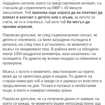
подадени сигнали, които са представлявали интерес, са
стигнали до служителите на МВР с 40 минути
закъснение. Той
призова още хората да не опитват да
влязат в контакт с детето или с мъжа
, за когото се
счита, че го е отвлякъл, тъй като той
би могъл да
прояви агресия
.
Пировски допълни, че след първоначалния сигнал, че
детето е отвлечено, са били заградени пътищата в
региона, но след това е установено, че момичето и
мъжът се придвижват пеш. В района вече са обходени
около 1000 квадратни километра, каза началникът на
полицията. По думите му всички пещери са обиколени и
проверени.
Мъжът, с когото е момичето, има познания за горите,
може да се ориентира дори и нощем. По думите на
старши комисаря той и преди се е укривал от властите в
продължение на дни. Тогава е ползвал и необитаеми
къщи, в които е намирал някаква храна.
Пировски допълни, че са получили данни от камери, на
които се вижда, че момичето върви непосредствено зад