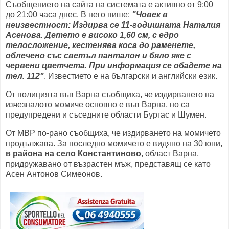
Съобщението на сайта на системата е активно от 9:00
до 21:00 часа днес. В него пише:
"Човек в
неизвестност: Издирва се 11-годишната Наталия
Асенова. Детето е високо 1,60 см, с едро
телосложение, кестенява коса до раменете,
облечено със светъл панталон и бяло яке с
червени цветчета. При информация се обадете на
тел. 112"
. Известието е на български и английски език.
От полицията във Варна съобщиха, че издирването на
изчезналото момиче основно е във Варна, но са
предупредени и съседните области Бургас и Шумен.
От МВР по-рано съобщиха, че издирването на момичето
продължава. За последно момичето е видяно на 30 юни,
в района на село Константиново
, област Варна,
придружавано от възрастен мъж, представящ се като
Асен Антонов Симеонов.