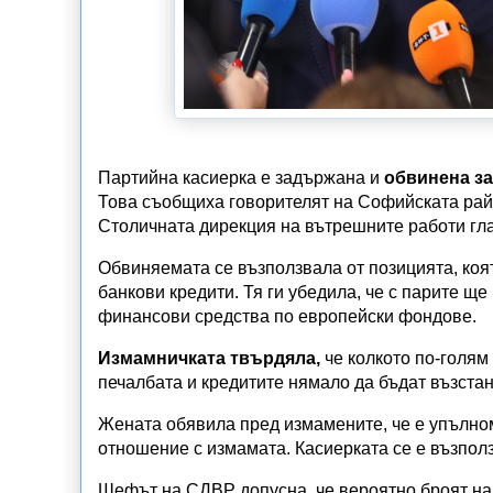
Партийна касиерка е задържана и
обвинена за
Това съобщиха говорителят на Софийската ра
Столичната дирекция на вътрешните работи гл
Обвиняемата се възползвала от позицията, коя
банкови кредити. Тя ги убедила, че с парите ще
финансови средства по европейски фондове.
Измамничката твърдяла,
че колкото по-голям 
печалбата и кредитите нямало да бъдат възста
Жената обявила пред измамените, че е упълно
отношение с измамата. Касиерката се е възполз
Шефът на СДВР допусна, че вероятно броят на