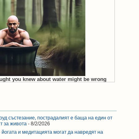
оуд състезание, пострадалият е баща на един от
ст за живота
- 8/2/2026
 йогата и медитацията могат да навредят на