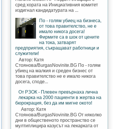
сред хората на Инициативния комитет
издигнал кандидатурата на ...
По - голям убиец на бизнеса,
от това правителство, не е
имало никога досега!
Фирмите са в шок от цените
на тока, затварят
предприятия, съкращават работници и
служители!
Автор: Катя
Стоянова/BurgasNovinite.BG По - голям
убиец на малкия и среден бизнес от
това правителство не е имало никога
досега, споде...
От РЗОК - Плевен превърнаха лична
лекарка на 2000 пациенти в жертва на
бюрокрация, без да им мигне окото!
Автор: Катя
Стоянова/BurgasNovinite.BG От няколко
дни в общественото пространство се
мултиплицира казусът на лекарката от