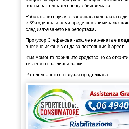
постъпват сигнали срещу обвиняемата.
Работата по случая е започнала миналата годи
е 39-годишна и няма предишни криминалистични
след излъчването на репортажа.
Прокурор Стефанова каза, че на жената е
повд
внесено искане в съда за постоянния ѝ арест.
Към момента паричните средства не са открити.
теглени от различни банки.
Разследването по случая продължава.