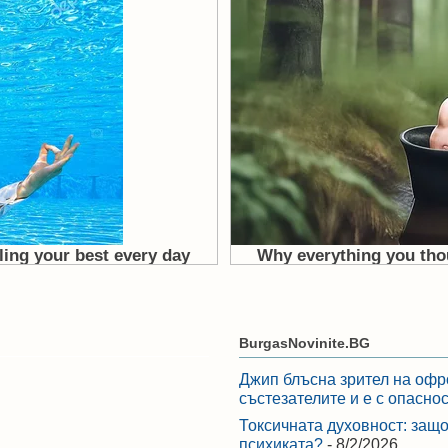
BurgasNovinite.BG
Джип блъсна зрител на офр
състезателите и е с опасно
Токсичната духовност: защо
психиката?
- 8/2/2026