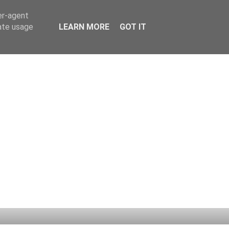
er-agent
rate usage
LEARN MORE
GOT IT