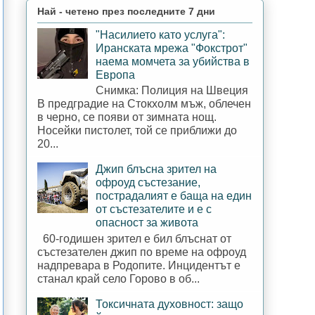
Най - четено през последните 7 дни
"Насилието като услуга":
Иранската мрежа "Фокстрот"
наема момчета за убийства в
Европа
Снимка: Полиция на Швеция
В предградие на Стокхолм мъж, облечен
в черно, се появи от зимната нощ.
Носейки пистолет, той се приближи до
20...
Джип блъсна зрител на
офроуд състезание,
пострадалият е баща на един
от състезателите и е с
опасност за живота
60-годишен зрител е бил блъснат от
състезателен джип по време на офроуд
надпревара в Родопите. Инцидентът е
станал край село Горово в об...
Токсичната духовност: защо