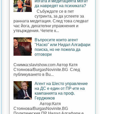
йогата и медитацията могат
да навредят на психиката?
Събуждате се в пет
сутринта, за да успеете за
ранната медитация. След това следват
час йога, дихателни упражнения и
утвърждения. Четете к...
Въпросите които агент
"Наско" или Нидал Алгафари
поиска, но не пожела да
отговори
Снимка:slavishow.com Автор Катя
Стоянова/BurgasNovinite.BG След
публикуването в Bu...
Агент на Шесто управление
на ДС е един от ПР-ите на
кампанията на проф.
Герджиков
Автор:Катя
Стоянова/BurgasNovinite.BG
Политическия ПР Нидал Алгафари е