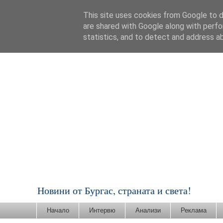
This site uses cookies from Google to de
are shared with Google along with perfo
statistics, and to detect and address a
Новини от Бургас, страната и света!
Начало
Интервю
Анализи
Реклама