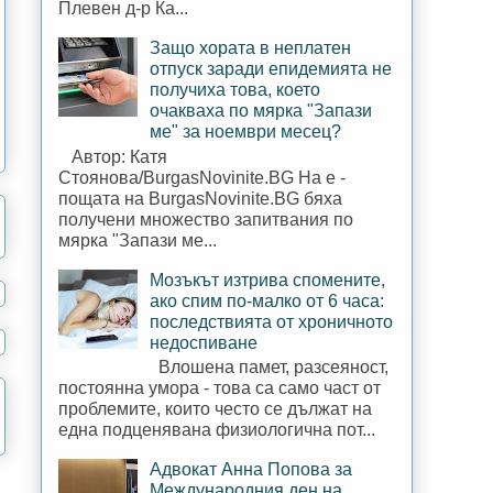
Плевен д-р Ка...
Защо хората в неплатен
отпуск заради епидемията не
получиха това, което
очакваха по мярка "Запази
ме" за ноември месец?
Автор: Катя
Стоянова/BurgasNovinite.BG На е -
пощата на BurgasNovinite.BG бяха
получени множество запитвания по
мярка "Запази ме...
Мозъкът изтрива спомените,
ако спим по-малко от 6 часа:
последствията от хроничното
недоспиване
Влошена памет, разсеяност,
постоянна умора - това са само част от
проблемите, които често се дължат на
една подценявана физиологична пот...
Адвокат Анна Попова за
Международния ден на