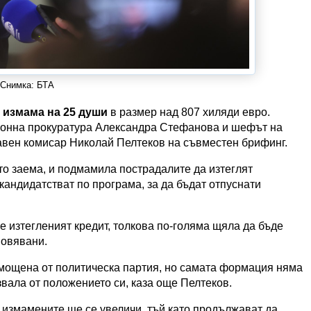
Снимка: БТА
 измама на 25 души
в размер над 807 хиляди евро.
йонна прокуратура Александра Стефанова и шефът на
авен комисар Николай Пелтеков на съвместен брифинг.
то заема, и подмамила пострадалите да изтеглят
 кандидатстват по програма, за да бъдат отпуснати
е изтегленият кредит, толкова по-голяма щяла да бъде
новявани.
мощена от политическа партия, но самата формация няма
вала от положението си, каза още Пелтеков.
 измамените ще се увеличи, тъй като продължават да