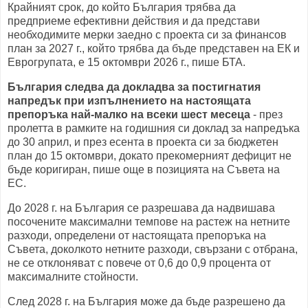
Крайният срок, до който България трябва да
предприеме ефективни действия и да представи
необходимите мерки заедно с проекта си за финансов
план за 2027 г., който трябва да бъде представен на ЕК и
Еврогрупата, е 15 октомври 2026 г., пише БТА.
България следва да докладва за постигнатия
напредък при изпълнението на настоящата
препоръка най-малко на всеки шест месеца
- през
пролетта в рамките на годишния си доклад за напредъка
до 30 април, и през есента в проекта си за бюджетен
план до 15 октомври, докато прекомерният дефицит не
бъде коригиран, пише още в позицията на Съвета на
ЕС.
До 2028 г. на България се разрешава да надвишава
посочените максимални темпове на растеж на нетните
разходи, определени от настоящата препоръка на
Съвета, доколкото нетните разходи, свързани с отбрана,
не се отклоняват с повече от 0,6 до 0,9 процента от
максималните стойности.
След 2028 г. на България може да бъде разрешено да