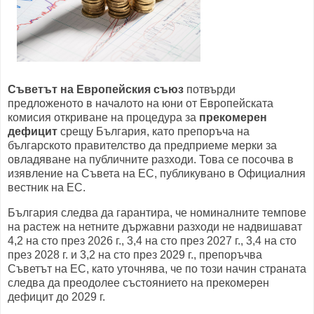
Съветът на Европейския съюз
потвърди
предложеното в началото на юни от Европейската
комисия откриване на процедура за
прекомерен
дефицит
срещу България, като препоръча на
българското правителство да предприеме мерки за
овладяване на публичните разходи. Това се посочва в
изявление на Съвета на ЕС, публикуванo в Официалния
вестник на ЕС.
България следва да гарантира, че номиналните темпове
на растеж на нетните държавни разходи не надвишават
4,2 на сто през 2026 г., 3,4 на сто през 2027 г., 3,4 на сто
през 2028 г. и 3,2 на сто през 2029 г., препоръчва
Съветът на ЕС, като уточнява, че по този начин страната
следва да преодолее състоянието на прекомерен
дефицит до 2029 г.