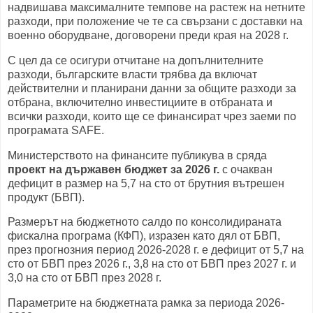
надвишава максималните темпове на растеж на нетните
разходи, при положение че те са свързани с доставки на
военно оборудване, договорени преди края на 2028 г.
С цел да се осигури отчитане на допълнителните
разходи, българските власти трябва да включат
действителни и планирани данни за общите разходи за
отбрана, включително инвестициите в отбраната и
всички разходи, които ще се финансират чрез заеми по
програмата SAFE.
Министерството на финансите публикува в сряда
проект на държавен бюджет за 2026 г.
с очакван
дефицит в размер на 5,7 на сто от брутния вътрешен
продукт (БВП).
Размерът на бюджетното салдо по консолидираната
фискална програма (КФП), изразен като дял от БВП,
през прогнозния период 2026-2028 г. е дефицит от 5,7 на
сто от БВП през 2026 г., 3,8 на сто от БВП през 2027 г. и
3,0 на сто от БВП през 2028 г.
Параметрите на бюджетната рамка за периода 2026-