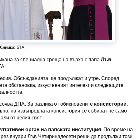
Снимка: БТА
тикана за специална среща на върха с папа
Лъв
ТА.
сесия. Обсъжданията ще продължат и утре. Според
ата обстановка, изкуственият интелект и следващите
далността.
осочва ДПА. За разлика от обикновените
консистории
,
шно, на извънредната консистория се събират не само
али от целия свят.
ултативен орган на папската институция
. По време на
през януари Лъв Четиринадесети реши да продължи този