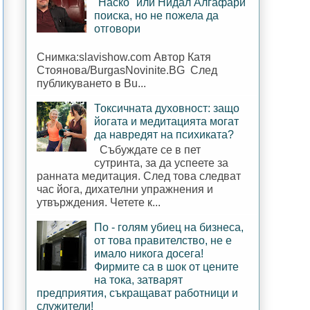
"Наско" или Нидал Алгафари
поиска, но не пожела да
отговори
Снимка:slavishow.com Автор Катя
Стоянова/BurgasNovinite.BG След
публикуването в Bu...
Токсичната духовност: защо
йогата и медитацията могат
да навредят на психиката?
Събуждате се в пет
сутринта, за да успеете за
ранната медитация. След това следват
час йога, дихателни упражнения и
утвърждения. Четете к...
По - голям убиец на бизнеса,
от това правителство, не е
имало никога досега!
Фирмите са в шок от цените
на тока, затварят
предприятия, съкращават работници и
служители!