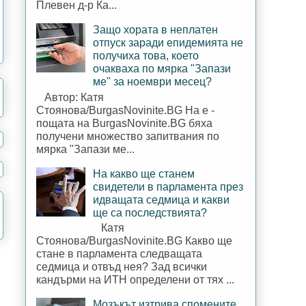
Плевен д-р Ка...
Защо хората в неплатен
отпуск заради епидемията не
получиха това, което
очакваха по мярка "Запази
ме" за ноември месец?
Автор: Катя
Стоянова/BurgasNovinite.BG На е -
пощата на BurgasNovinite.BG бяха
получени множество запитвания по
мярка "Запази ме...
На какво ще станем
свидетели в парламента през
идващата седмица и какви
ще са последствията?
Катя
Стоянова/BurgasNovinite.BG Какво ще
стане в парламента следващата
седмица и отвъд нея? Зад всички
кандърми на ИТН определени от тях ...
Мозъкът изтрива спомените,