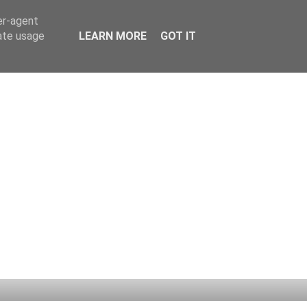
er-agent
rate usage
LEARN MORE
GOT IT