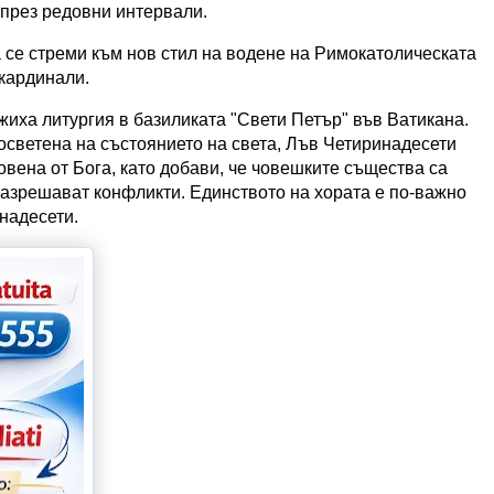
 през редовни интервали.
а се стреми към нов стил на водене на Римокатолическата
 кардинали.
жиха литургия в базиликата "Свети Петър" във Ватикана.
посветена на състоянието на света, Лъв Четиринадесети
ловена от Бога, като добави, че човешките същества са
 разрешават конфликти. Единството на хората е по-важно
инадесети.