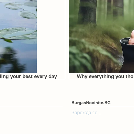
BurgasNovinite.BG
Зарежда се...