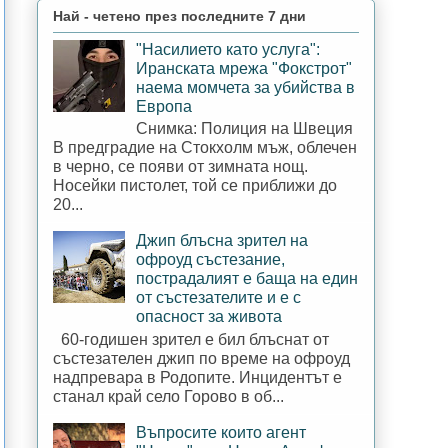
Най - четено през последните 7 дни
"Насилието като услуга":
Иранската мрежа "Фокстрот"
наема момчета за убийства в
Европа
Снимка: Полиция на Швеция
В предградие на Стокхолм мъж, облечен
в черно, се появи от зимната нощ.
Носейки пистолет, той се приближи до
20...
Джип блъсна зрител на
офроуд състезание,
пострадалият е баща на един
от състезателите и е с
опасност за живота
60-годишен зрител е бил блъснат от
състезателен джип по време на офроуд
надпревара в Родопите. Инцидентът е
станал край село Горово в об...
Въпросите които агент