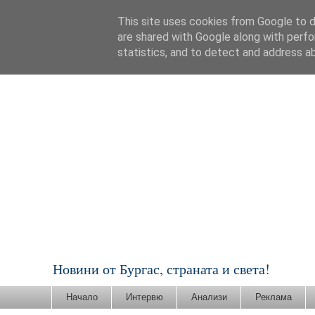
This site uses cookies from Google to de
are shared with Google along with perfo
statistics, and to detect and address a
Новини от Бургас, страната и света!
Начало
Интервю
Анализи
Реклама