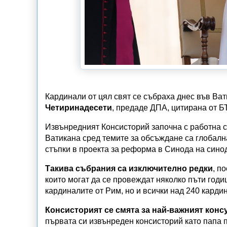
Кардинали от цял свят се събраха днес във Ва
Четиринадесети
, предаде ДПА, цитирана от Б
Извънредният Консисторий започна с работна 
Ватикана сред темите за обсъждане са глобалн
стъпки в проекта за реформа в Синода на сино
Такива събрания са изключително редки
, п
които могат да се провеждат няколко пъти годи
кардиналите от Рим, но и всички над 240 кардин
Консисторият се смята за най-важният конс
първата си извънреден консисторий като папа 