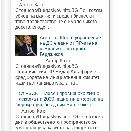
Автор: Катя
Стоянова/BurgasNovinite.BG По - голям
убиец на малкия и среден бизнес от
това правителство не е имало никога
досега, споде...
Агент на Шесто управление
на ДС е един от ПР-ите на
кампанията на проф.
Герджиков
Автор:Катя
Стоянова/BurgasNovinite.BG
Политическия ПР Нидал Алгафари е
сред хората на Инициативния комитет
издигнал кандидатурата на ...
От РЗОК - Плевен превърнаха лична
лекарка на 2000 пациенти в жертва на
бюрокрация, без да им мигне окото!
Автор: Катя
Стоянова/BurgasNovinite.BG От няколко
дни в общественото пространство се
мултиплицира казусът на лекарката от