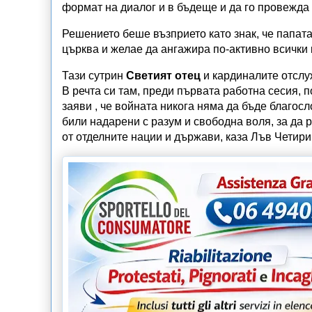
формат на диалог и в бъдеще и да го провежда
Решението беше възприето като знак, че папат
църква и желае да ангажира по-активно всички
Тази сутрин
Светият отец
и кардиналите отслу
В речта си там, преди първата работна сесия, 
заяви , че войната никога няма да бъде благос
били надарени с разум и свободна воля, за да
от отделните нации и държави, каза Лъв Четир