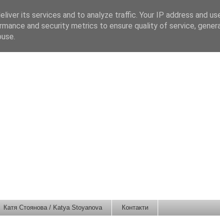
liver its services and to analyze traffic. Your IP address and us
rmance and security metrics to ensure quality of service, gene
buse.
Катя Стоянова / Katya Stoyanova
Контакти