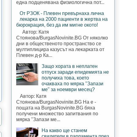
една подценявана физиологична пот...
От РЗОК - Плевен превърнаха лична
лекарка на 2000 пациенти в жертва на
бюрокрация, без да им мигне окото!
Автор: Катя
Стоянова/BurgasNovinite.BG От няколко
дни в общественото пространство се
мултиплицира казусът на лекарката от
Плевен д-р Ка...
Защо хората в неплатен
отпуск заради епидемията не
получиха това, което
очакваха по мярка "Запази
ме" за ноември месец?
Автор: Катя
Стоянова/BurgasNovinite.BG На е -
пощата на BurgasNovinite.BG бяха
получени множество запитвания по
мярка "Запази ме...
На какво ще станем
свидетели в парламента през