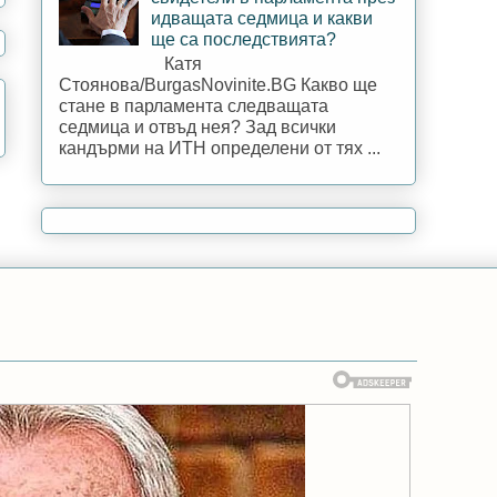
идващата седмица и какви
ще са последствията?
Катя
Стоянова/BurgasNovinite.BG Какво ще
стане в парламента следващата
седмица и отвъд нея? Зад всички
кандърми на ИТН определени от тях ...