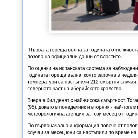
Първата гореща вълна за годината отне живота
позова на официални данни от властите.
По оценки на испанската система за наблюдени
годината гореща вълна, която започна в неделя
температури са настъпили 212 смъртни случая, 
северната част на иберийското кралство.
Вчера е бил денят с най-висока смъртност. Тог
(95), докато в понеделник и вторник - най-топл
метеорологична агенция за този месец от година
По първоначална информация повече от полови
случаи за месец юни са настъпили по време на