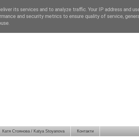
liver its services and to analyze traffic. Your IP address and us
rmance and security metrics to ensure quality of service, gene
buse.
Катя Стоянова / Katya Stoyanova
Контакти