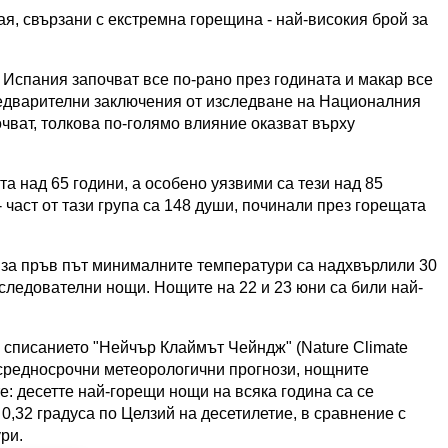
я, свързани с екстремна горещина - най-високия брой за
 Испания започват все по-рано през годината и макар все
редварителни заключения от изследване на Националния
очват, толкова по-голямо влияние оказват върху
а над 65 години, а особено уязвими са тези над 85
 част от тази група са 148 души, починали през горещата
че за пръв път минималните температури са надхвърлили 30
оследователни нощи. Нощите на 22 и 23 юни са били най-
 списанието "Нейчър Клаймът Чейндж" (Nature Climate
 средносрочни метеорологични прогнози, нощните
: десетте най-горещи нощи на всяка година са се
0,32 градуса по Целзий на десетилетие, в сравнение с
ри.