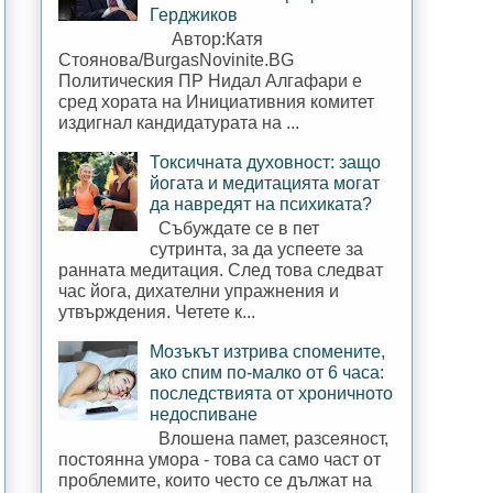
Герджиков
Автор:Катя
Стоянова/BurgasNovinite.BG
Политическия ПР Нидал Алгафари е
сред хората на Инициативния комитет
издигнал кандидатурата на ...
Токсичната духовност: защо
йогата и медитацията могат
да навредят на психиката?
Събуждате се в пет
сутринта, за да успеете за
ранната медитация. След това следват
час йога, дихателни упражнения и
утвърждения. Четете к...
Мозъкът изтрива спомените,
ако спим по-малко от 6 часа:
последствията от хроничното
недоспиване
Влошена памет, разсеяност,
постоянна умора - това са само част от
проблемите, които често се дължат на