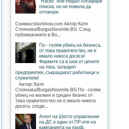
"Наско" или Нидал Алгафари
поиска, но не пожела да
отговори
Снимка:slavishow.com Автор Катя
Стоянова/BurgasNovinite.BG След
публикуването в Bu...
По - голям убиец на бизнеса,
от това правителство, не е
имало никога досега!
Фирмите са в шок от цените
на тока, затварят
предприятия, съкращават работници и
служители!
Автор: Катя
Стоянова/BurgasNovinite.BG По - голям
убиец на малкия и среден бизнес от
това правителство не е имало никога
досега, споде...
Агент на Шесто управление
на ДС е един от ПР-ите на
кампанията на проф.