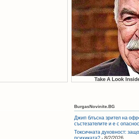
BurgasNovinite.BG
Джип блъсна зрител на офр
състезателите и е с опасно
Токсичната духовност: защо
психиката?
- 8/2/2026