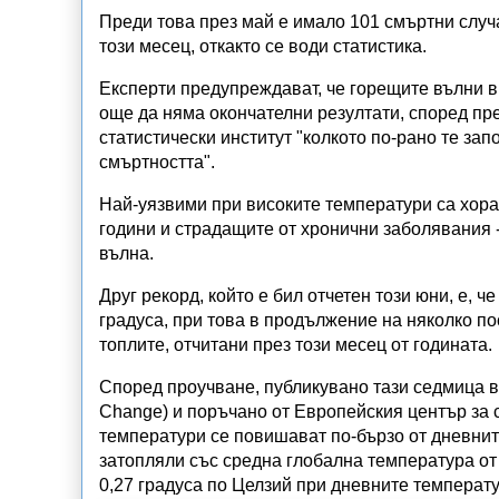
Преди това през май е имало 101 смъртни случа
този месец, откакто се води статистика.
Експерти предупреждават, че горещите вълни в
още да няма окончателни резултати, според п
статистически институт "колкото по-рано те зап
смъртността".
Най-уязвими при високите температури са хорат
години и страдащите от хронични заболявания -
вълна.
Друг рекорд, който е бил отчетен този юни, е, 
градуса, при това в продължение на няколко п
топлите, отчитани през този месец от годината.
Според проучване, публикувано тази седмица в
Change) и поръчано от Европейския център за
температури се повишават по-бързо от дневните
затопляли със средна глобална температура от 
0,27 градуса по Целзий при дневните температу