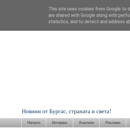
This site uses cookies from Google to de
are shared with Google along with perfo
statistics, and to detect and address a
Новини от Бургас, страната и света!
Начало
Интервю
Анализи
Реклама