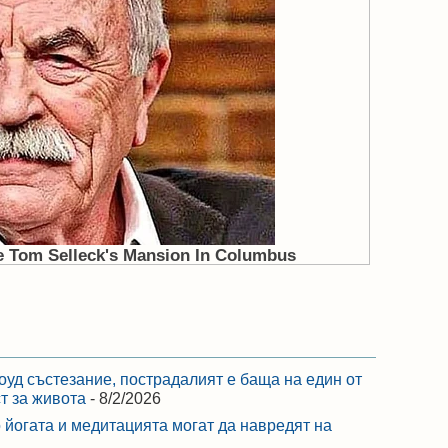
оуд състезание, пострадалият е баща на един от
ст за живота
- 8/2/2026
 йогата и медитацията могат да навредят на