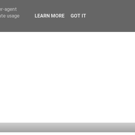
er-agent
rate usage
LEARN MORE
GOT IT