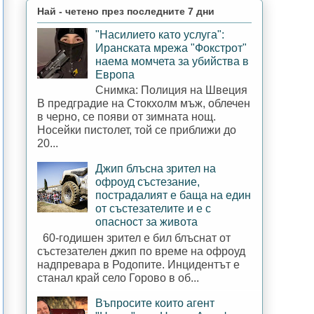
Най - четено през последните 7 дни
"Насилието като услуга":
Иранската мрежа "Фокстрот"
наема момчета за убийства в
Европа
Снимка: Полиция на Швеция
В предградие на Стокхолм мъж, облечен
в черно, се появи от зимната нощ.
Носейки пистолет, той се приближи до
20...
Джип блъсна зрител на
офроуд състезание,
пострадалият е баща на един
от състезателите и е с
опасност за живота
60-годишен зрител е бил блъснат от
състезателен джип по време на офроуд
надпревара в Родопите. Инцидентът е
станал край село Горово в об...
Въпросите които агент