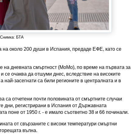
Снимка: БТА
 на около 200 души в Испания, предаде ЕФЕ, като се
е на дневната смъртност (MoMo), по време на първата за
 и се очаква да отшуми днес, вследствие на високите
а най-засегнати са били регионите в централната и в
ава са отчетени почти половината от смъртните случаи
ите дни, регистрирани в Испания от Държавната
та поне от 1950 г. - е имало съответно 38 и 66 починали.
ната от свързаните с високи температури смъртни
 горещата вълна.