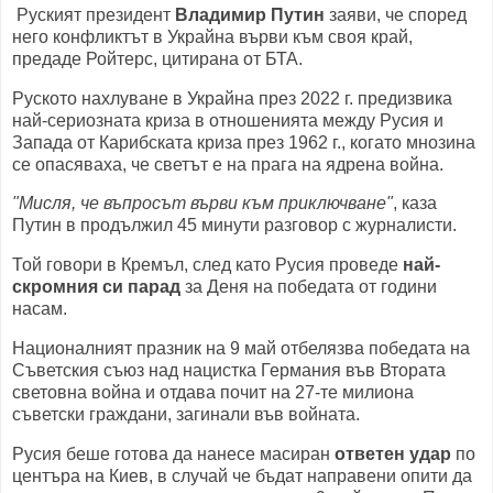
Руският президент
Владимир Путин
заяви, че според
него конфликтът в Украйна върви към своя край,
предаде Ройтерс, цитирана от БТА.
Руското нахлуване в Украйна през 2022 г. предизвика
най-сериозната криза в отношенията между Русия и
Запада от Карибската криза през 1962 г., когато мнозина
се опасяваха, че светът е на прага на ядрена война.
"Мисля, че въпросът върви към приключване"
, каза
Путин в продължил 45 минути разговор с журналисти.
Той говори в Кремъл, след като Русия проведе
най-
скромния си парад
за Деня на победата от години
насам.
Националният празник на 9 май отбелязва победата на
Съветския съюз над нацистка Германия във Втората
световна война и отдава почит на 27-те милиона
съветски граждани, загинали във войната.
Русия беше готова да нанесе масиран
ответен удар
по
центъра на Киев, в случай че бъдат направени опити да