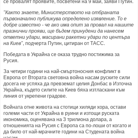
се провалят проявите, посветени на 9 май, заяви Путин.
"Както знаете, Министерството на отбраната
първоначално публикува определено изявление. То е
добре известно - че ако има опит за провал на нашите
празнични прояви, ще бъдем принудени да нанесем
ответни удари, масирани ракетни удари по центъра
на Киев"
, подчерта Путин, цитиран от ТАСС.
Победата в Украйна се оказа трудно постижима за
Русия.
За четири години на най-смъртоносния конфликт в
Европа от Втората световна война насам руските сили
досега не успяха да превземат целия Донбас в Източна
Украйна, където силите на Киев бяха изтласкани към
линия от укрепени градове.
Войната отне живота на стотици хиляди хора, остави
големи части от Украйна в руини и изтощи руската
икономика, оценявана на 3 трилиона долара, а
отношенията на Русия с Европа са по-лоши от когато и
да било от най-мрачните години на Студената война
насам.