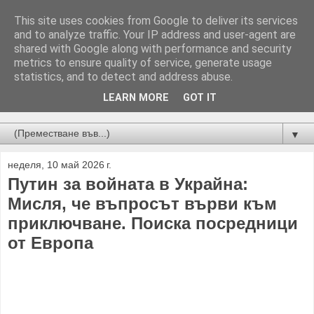
This site uses cookies from Google to deliver its services
and to analyze traffic. Your IP address and user-agent are
shared with Google along with performance and security
metrics to ensure quality of service, generate usage
statistics, and to detect and address abuse.
LEARN MORE
GOT IT
Новини от Бургас, страната и света!
▼
неделя, 10 май 2026 г.
Путин за войната в Украйна:
Мисля, че въпросът върви към
приключване. Поиска посредници
от Европа