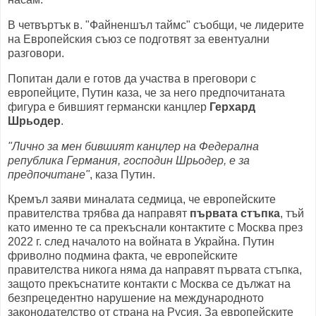
В четвъртък в. "Файненшъл таймс" съобщи, че лидерите
на Европейския съюз се подготвят за евентуални
разговори.
Попитан дали е готов да участва в преговори с
европейците, Путин каза, че за него предпочитаната
фигура е бившият германски канцлер
Герхард
Шрьодер
.
"Лично за мен бившият канцлер на Федерална
република Германия, господин Шрьодер, е за
предпочитане"
, каза Путин.
Кремъл заяви миналата седмица, че европейските
правителства трябва да направят
първата стъпка
, тъй
като именно те са прекъснали контактите с Москва през
2022 г. след началото на войната в Украйна. Путин
фриволно подмина факта, че европейските
правителства никога няма да направят първата стъпка,
защото прекъснатите контакти с Москва се дължат на
безпрецедентно нарушение на международното
законодателство от страна на Русия. За европейските