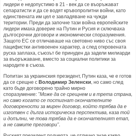
лидери е недопустимо в 21 - век да се въоръжават
сепаратисти и да се водят кръвопролитни войни, като
единствената им цел е завладяване на чужди
територии. Преди да започне тази война европейските
лидери имаха доверие на Путин и Русия и сключваха
дългосрочни договори и икономически споразумения.
Защото ЕС се отличаваше на световно ниво със своя
пацифистки антивоенен характер, а след откровената
руска заплаха, съюзът бе принуден да задели милиарди
за въоръжаване, вместо за социални политики за
народите в съюза.
Попитан за украинския президент, Путин каза, че е готов
да се срещне с
Володимир Зеленски
, но само след
като бъде договорено трайно мирно
споразумение:
"Може да се срещнем и в трета страна,
но само когато се постигнат окончателните
договорености за мирен договор, който трябва да е
изготвен с дълга историческа перспектива, каза той
и допълни, че това трябва да е окончателният етап,
а не самите преговори"
.
Руският президент подчерта, че отлично знае какво