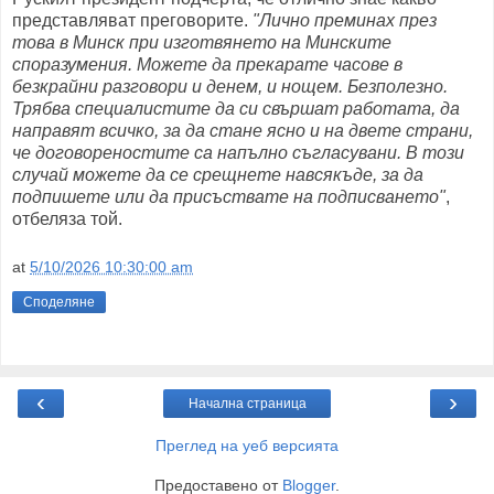
представляват преговорите.
"Лично преминах през
това в Минск при изготвянето на Минските
споразумения. Можете да прекарате часове в
безкрайни разговори и денем, и нощем. Безполезно.
Трябва специалистите да си свършат работата, да
направят всичко, за да стане ясно и на двете страни,
че договореностите са напълно съгласувани. В този
случай можете да се срещнете навсякъде, за да
подпишете или да присъствате на подписването"
,
отбеляза той.
at
5/10/2026 10:30:00 am
Споделяне
‹
›
Начална страница
Преглед на уеб версията
Предоставено от
Blogger
.