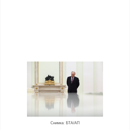
Снимка: БТА/АП