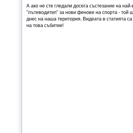
А ако не сте гледали досега състезание на най
"пътеводител" за нови фенове на спорта - той щ
днес на наша територия. Видеата в статията с
на това събитие!