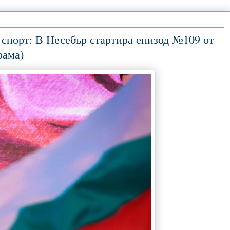
я спорт: В Несебър стартира епизод №109 от
рама)