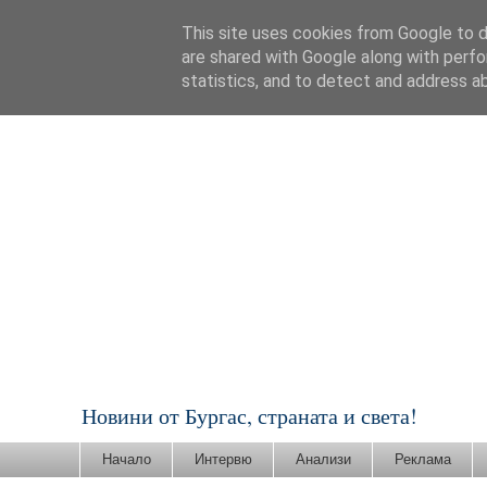
This site uses cookies from Google to de
are shared with Google along with perfo
statistics, and to detect and address a
Новини от Бургас, страната и света!
Начало
Интервю
Анализи
Реклама