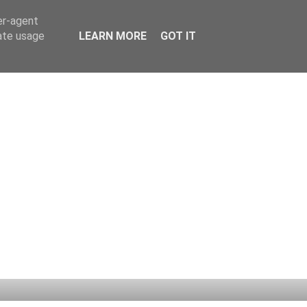
er-agent
rate usage
LEARN MORE
GOT IT