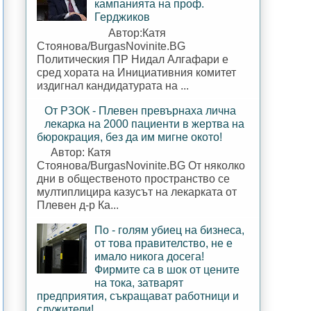
кампанията на проф.
Герджиков
Автор:Катя
Стоянова/BurgasNovinite.BG
Политическия ПР Нидал Алгафари е
сред хората на Инициативния комитет
издигнал кандидатурата на ...
От РЗОК - Плевен превърнаха лична
лекарка на 2000 пациенти в жертва на
бюрокрация, без да им мигне окото!
Автор: Катя
Стоянова/BurgasNovinite.BG От няколко
дни в общественото пространство се
мултиплицира казусът на лекарката от
Плевен д-р Ка...
По - голям убиец на бизнеса,
от това правителство, не е
имало никога досега!
Фирмите са в шок от цените
на тока, затварят
предприятия, съкращават работници и
служители!