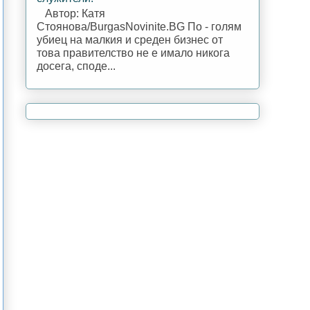
Автор: Катя
Стоянова/BurgasNovinite.BG По - голям
убиец на малкия и среден бизнес от
това правителство не е имало никога
досега, споде...