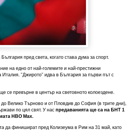
 България пред света, когато става дума за спорт.
ание на едно от най-големите и най-престижни
а Италия. "Джирото" идва в България за първи път с
и ще се превърне в център на световното колоездене.
 до Велико Търново и от Пловдив до София (в трите дни),
ържави по цял свят. У нас
предаванията ще са на БНТ 1
рмата HBO Max.
ата да финишират пред Колизеума в Рим на 31 май, като