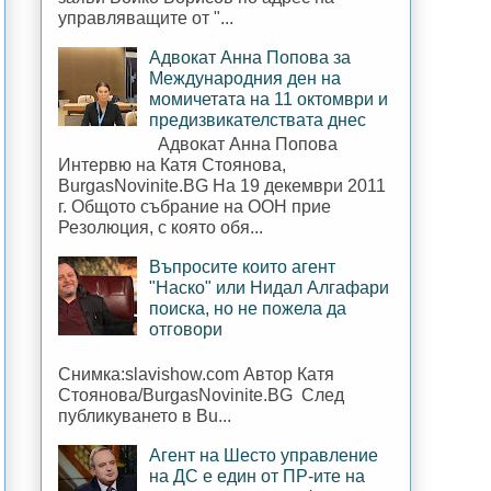
управляващите от "...
Адвокат Анна Попова за
Международния ден на
момичетата на 11 октомври и
предизвикателствата днес
Адвокат Анна Попова
Интервю на Катя Стоянова,
BurgasNovinite.BG На 19 декември 2011
г. Общото събрание на ООН прие
Резолюция, с която обя...
Въпросите които агент
"Наско" или Нидал Алгафари
поиска, но не пожела да
отговори
Снимка:slavishow.com Автор Катя
Стоянова/BurgasNovinite.BG След
публикуването в Bu...
Агент на Шесто управление
на ДС е един от ПР-ите на