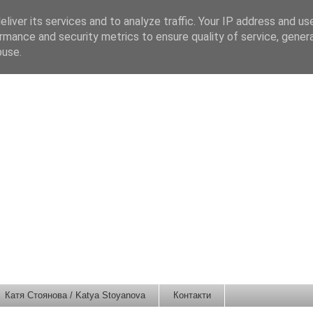
liver its services and to analyze traffic. Your IP address and us
rmance and security metrics to ensure quality of service, gene
buse.
Катя Стоянова / Katya Stoyanova
Контакти