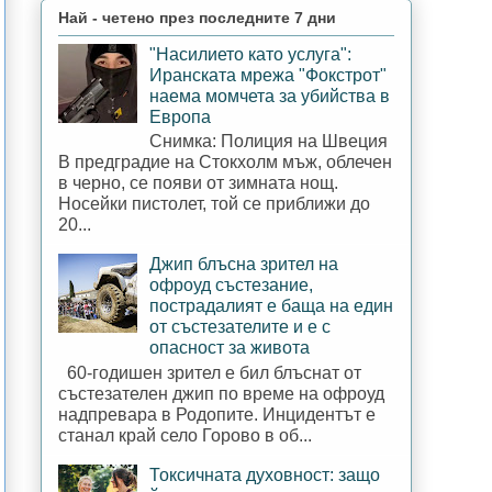
Най - четено през последните 7 дни
"Насилието като услуга":
Иранската мрежа "Фокстрот"
наема момчета за убийства в
Европа
Снимка: Полиция на Швеция
В предградие на Стокхолм мъж, облечен
в черно, се появи от зимната нощ.
Носейки пистолет, той се приближи до
20...
Джип блъсна зрител на
офроуд състезание,
пострадалият е баща на един
от състезателите и е с
опасност за живота
60-годишен зрител е бил блъснат от
състезателен джип по време на офроуд
надпревара в Родопите. Инцидентът е
станал край село Горово в об...
Токсичната духовност: защо