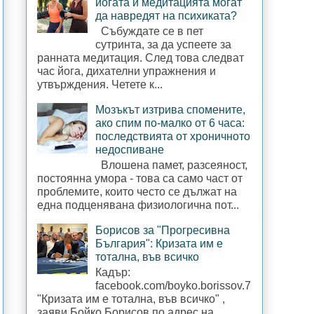
йогата и медитацията могат
да навредят на психиката?
Събуждате се в пет
сутринта, за да успеете за
ранната медитация. След това следват
час йога, дихателни упражнения и
утвърждения. Четете к...
Мозъкът изтрива спомените,
ако спим по-малко от 6 часа:
последствията от хроничното
недоспиване
Влошена памет, разсеяност,
постоянна умора - това са само част от
проблемите, които често се дължат на
една подценявана физиологична пот...
Борисов за "Прогресивна
България": Кризата им е
тотална, във всичко
Кадър:
facebook.com/boyko.borissov.7
"Кризата им е тотална, във всичко" ,
заяви Бойко Борисов по адрес на