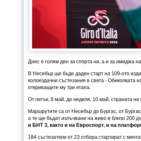
Днес е голям ден за спорта ни, а и за имиджа на
В Несебър ще бъде даден старт на 109-ото изд
колоездачни състезания в света - Обиколката н
откриващите му три етапа.
От петък, 8 май, до неделя, 10 май, страната н
Маршрутите са от Несебър до Бургас, от Бургас
а те ще бъдат излъчвани на живо в близо 200 д
и БНТ 3, както и на Евроспорт, и на платфо
184 състезатели от 23 отбора стартират с мечт