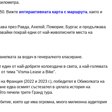
километра.
:50. Вижте
интерактивната карта с маршрута
, както и
инава през Равда, Ахелой, Поморие, Бургас и продължава
навайки покрай едни от най-живописните места на
нелката за водач в генералното класиране.
 един от най-добрите колоездачи в света, а най-голямата
 от тима "Visma-Lease a Bike".
а Франция (2022 и 2023 г.), победител в Обиколката на
тане едва осмият състезател в цялата история на
йто печели трите Гранд тура.
ъбитие, което ще има огромна, много милионна аудитория