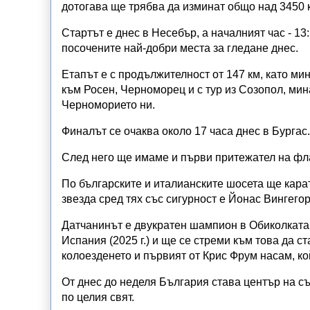
дотогава ще трябва да изминат общо над 3450 
Стартът е днес в Несебър, а началният час - 13
посочените най-добри места за гледане днес.
Етапът е с продължителност от 147 км, като м
към Росен, Черноморец и с тур из Созопол, ми
Черноморието ни.
Финалът се очаква около 17 часа днес в Бургас.
След него ще имаме и първи притежател на фла
По българските и италианските шосета ще карат
звезда сред тях със сигурност е Йонас Вингегор
Датчанинът е двукратен шампион в Обиколката н
Испания (2025 г.) и ще се стреми към това да с
колоезденето и първият от Крис Фрум насам, ко
От днес до неделя България става център на с
по целия свят.