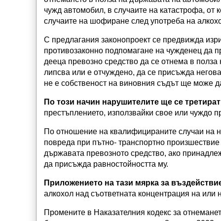
чужд автомобил, в случаите на катастрофа, от к
случаите на шофиране след употреба на алкохо
С предлагания законопроект се предвижда изри
противозаконно подпомагане на чужденец да п
дееца превозно средство да се отнема в полза 
липсва или е отчуждено, да се присъжда негов
не е собственост на виновния съдът ще може д
По този начин нарушителите ще се третират
престъплението, използвайки свое или чуждо п
По отношение на квалифицираните случаи на н
повреда при пътно- транспортно произшествие 
държавата превозното средство, ако принадлежи
да присъжда равностойността му.
Приложението на тази мярка за въздействи
алкохол над съответната концентрация на или 
Промените в Наказателния кодекс за отнеманет