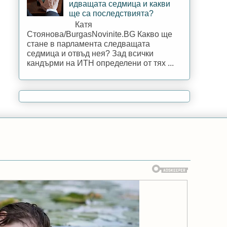
идващата седмица и какви
ще са последствията?
Катя
Стоянова/BurgasNovinite.BG Какво ще
стане в парламента следващата
седмица и отвъд нея? Зад всички
кандърми на ИТН определени от тях ...