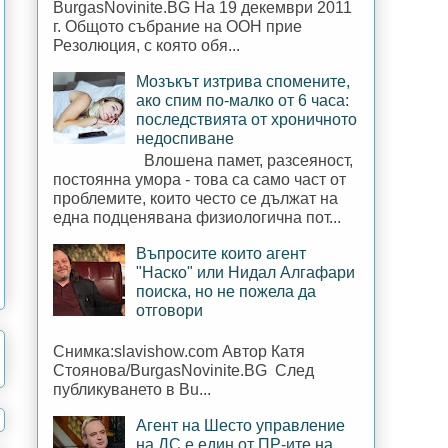
BurgasNovinite.BG На 19 декември 2011
г. Общото събрание на ООН прие
Резолюция, с която обя...
Мозъкът изтрива спомените,
ако спим по-малко от 6 часа:
последствията от хроничното
недоспиване
Влошена памет, разсеяност,
постоянна умора - това са само част от
проблемите, които често се дължат на
една подценявана физиологична пот...
Въпросите които агент
"Наско" или Нидал Алгафари
поиска, но не пожела да
отговори
Снимка:slavishow.com Автор Катя
Стоянова/BurgasNovinite.BG След
публикуването в Bu...
Агент на Шесто управление
на ДС е един от ПР-ите на