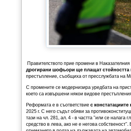
Правителството прие промени в Наказателния к
дрогирани шофьори ще плащат стойността 
престъпление, съобщиха от пресслужбата на М
С промените се модернизира уредбата на присъ
което са извършени някои видове престъпления,
Реформата е в съответствие
с констатациите
2025 г. С него съдът обяви за противоконституци
тази на чл. 281, ал. 4 - в частта "или се налаг
средство в лева, ако не е негова собственост"
отнемането в полза на държавата на автомобил