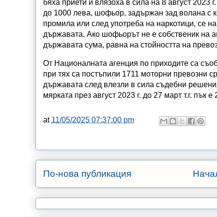
бяха приети и влязоха в сила на 8 август 2023 г
до 1000 лева, шофьор, задържан зад волана с к
промила или след употреба на наркотици, се на
държавата. Ако шофьорът не е собственик на а
държавата сума, равна на стойността на прево
От Националната агенция по приходите са съобщ
при тях са постъпили 1711 моторни превозни ср
държавата след влезли в сила съдебни решени
мярката през август 2023 г. до 27 март т.г. пък е 
at
11/05/2025 07:37:00 pm
По-нова публикация
Нача