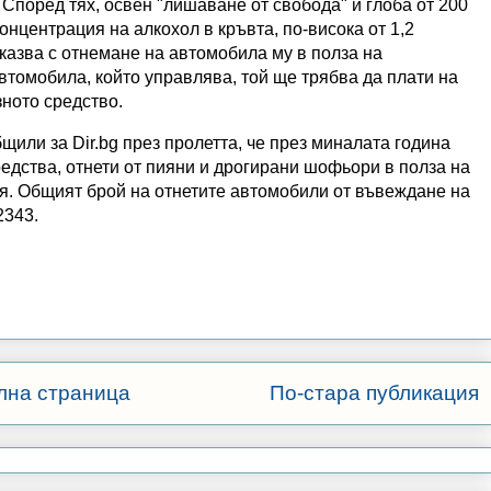
. Според тях, освен "лишаване от свобода" и глоба от 200
онцентрация на алкохол в кръвта, по-висока от 1,2
казва с отнемане на автомобила му в полза на
втомобила, който управлява, той ще трябва да плати на
зното средство.
или за Dir.bg през пролетта, че през миналата година
едства, отнети от пияни и дрогирани шофьори в полза на
я. Общият брой на отнетите автомобили от въвеждане на
2343.
лна страница
По-стара публикация