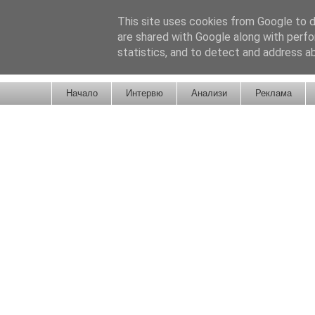
This site uses cookies from Google to de
are shared with Google along with perfo
statistics, and to detect and address a
Новини от Бургас, страната и света!
Начало
Интервю
Анализи
Реклама