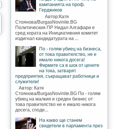
кампанията на проф.
Герджиков
Автор:Катя
Стоянова/BurgasNovinite.BG
Политическия ПР Нидал Алгафари е
сред хората на Инициативния комитет
издигнал кандидатурата на ...
По - голям убиец на бизнеса,
от това правителство, не е
имало никога досега!
Фирмите са в шок от цените
на тока, затварят
предприятия, съкращават работници и
служители!
Автор: Катя
Стоянова/BurgasNovinite.BG По - голям
убиец на малкия и среден бизнес от
това правителство не е имало никога
досега, споде...
На какво ще станем
свидетели в парламента през