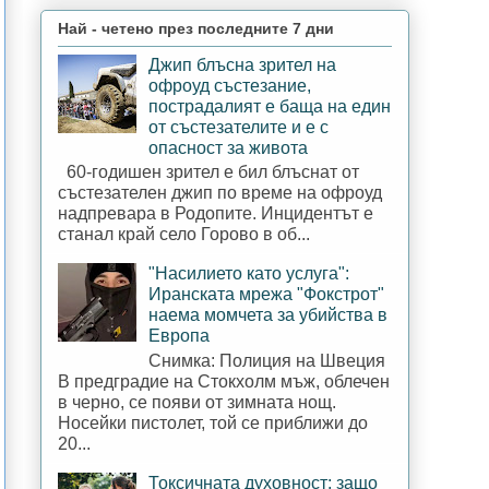
Най - четено през последните 7 дни
Джип блъсна зрител на
офроуд състезание,
пострадалият е баща на един
от състезателите и е с
опасност за живота
60-годишен зрител е бил блъснат от
състезателен джип по време на офроуд
надпревара в Родопите. Инцидентът е
станал край село Горово в об...
"Насилието като услуга":
Иранската мрежа "Фокстрот"
наема момчета за убийства в
Европа
Снимка: Полиция на Швеция
В предградие на Стокхолм мъж, облечен
в черно, се появи от зимната нощ.
Носейки пистолет, той се приближи до
20...
Токсичната духовност: защо