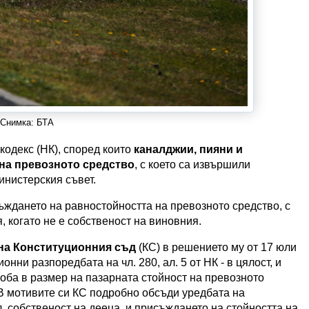
Снимка: БТА
одекс (НК), според които
каналджии, пияни и
на превозното средство
, с което са извършили
инистерския съвет.
ждането на равностойността на превозното средство, с
 когато не е собственост на виновния.
 на Конституционния съд
(КС) в решението му от 17 юли
онни разпоредбата на чл. 280, ал. 5 от НК - в цялост, и
а глоба в размер на пазарната стойност на превозното
. В мотивите си КС подробно обсъди уредбата на
, собственост на дееца, и присъждането на стойността на