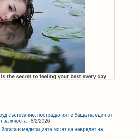
оуд състезание, пострадалият е баща на един от
ст за живота
- 8/2/2026
 йогата и медитацията могат да навредят на