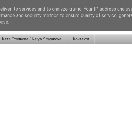
liver its services and to analyze traffic. Your IP address and us
rmance and security metrics to ensure quality of service, gene
buse.
Катя Стоянова / Katya Stoyanova
Контакти