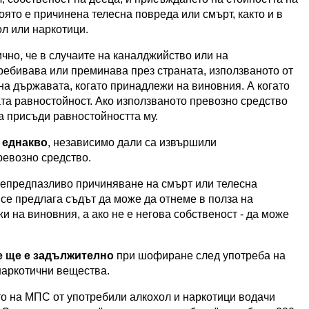
оято е причинена телесна повреда или смърт, както и в
л или наркотици.
чно, че в случаите на каналджийство или на
ребивава или преминава през страната, използваното от
на държавата, когато принадлежи на виновния. А когато
ата равностойност. Ако използваното превозно средство
а присъди равностойността му.
 еднакво
, независимо дали са извършили
ревозно средство.
епредпазливо причиняване на смърт или телесна
се предлага съдът да може да отнеме в полза на
 на виновния, а ако не е негова собственост - да може
е ще е задължително
при шофиране след употреба на
наркотични вещества.
о на МПС от употребили алкохол и наркотици водачи