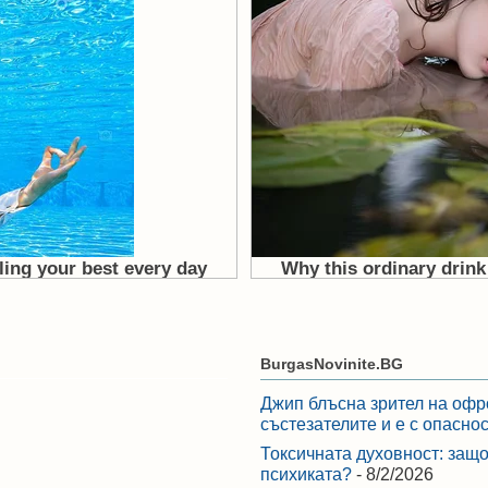
BurgasNovinite.BG
Джип блъсна зрител на офр
състезателите и е с опасно
Токсичната духовност: защо
психиката?
- 8/2/2026