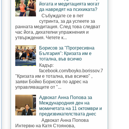
йогата и медитацията могат
да навредят на психиката?
Събуждате се в пет
сутринта, за да успеете за
ранната медитация. След това следват
час йога, дихателни упражнения и
утвърждения. Четете к...
Борисов за "Прогресивна
България": Кризата им е
тотална, във всичко
Кадър:
facebook.com/boyko.borissov.7
"Кризата им е тотална, във всичко" ,
заяви Бойко Борисов по адрес на
управляващите от "...
Адвокат Анна Попова за
Международния ден на
момичетата на 11 октомври и
предизвикателствата днес
Адвокат Анна Попова
Интервю на Катя Стоянова,