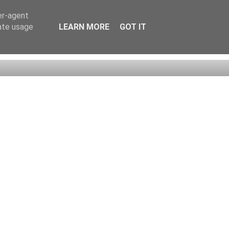
er-agent
rate usage
LEARN MORE
GOT IT