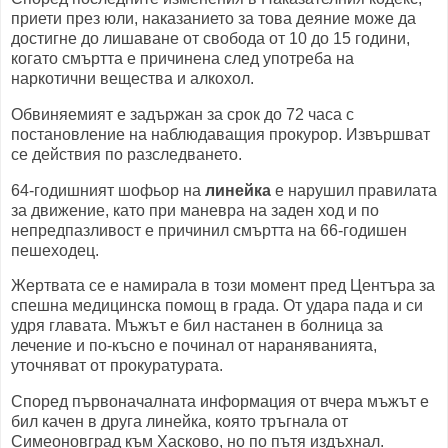
приети през юли, наказанието за това деяние може да
достигне до лишаване от свобода от 10 до 15 години,
когато смъртта е причинена след употреба на
наркотични вещества и алкохол.
Обвиняемият е задържан за срок до 72 часа с
постановление на наблюдаващия прокурор. Извършват
се действия по разследването.
64-годишният шофьор на
линейка
е нарушил правилата
за движение, като при маневра на заден ход и по
непредпазливост е причинил смъртта на 66-годишен
пешеходец.
Жертвата се е намирала в този момент пред Центъра за
спешна медицинска помощ в града. От удара пада и си
удря главата. Мъжът е бил настанен в болница за
лечение и по-късно е починал от нараняванията,
уточняват от прокуратурата.
Според първоначалната информация от вчера мъжът е
бил качен в друга линейка, която тръгнала от
Симеоновград към Хасково, но по пътя издъхнал.