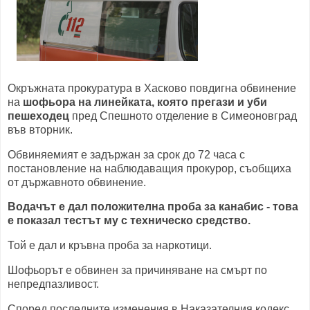
Окръжната прокуратура в Хасково повдигна обвинение
на
шофьора на линейката, която прегази и уби
пешеходец
пред Спешното отделение в Симеоновград
във вторник.
Обвиняемият е задържан за срок до 72 часа с
постановление на наблюдаващия прокурор, съобщиха
от държавното обвинение.
Водачът е дал положителна проба за канабис - това
е показал тестът му с техническо средство.
Той е дал и кръвна проба за наркотици.
Шофьорът е обвинен за причиняване на смърт по
непредпазливост.
Според последните изменения в Наказателния кодекс,