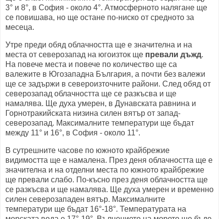
3° и 8°, в София - около 4°. Атмосферното налягане ще
се повишава, но ще остане по-ниско от средното за
месеца.
Утре преди обяд облачността ще е значителна и на
места от северозапад на югоизток ще
превали дъжд
.
На повече места и повече по количество ще са
валежите в Югозападна България, а почти без валежи
ще се задържи в североизточните райони. След обяд от
северозапад облачността ще се разкъсва и ще
намалява. Ще духа умерен, в Дунавската равнина и
Горнотракийската низина силен вятър от запад-
северозапад. Максималните температури ще бъдат
между 11° и 16°, в София - около 11°.
В сутрешните часове по южното крайбрежие
видимостта ще е намалена. През деня облачността ще е
значителна и на отделни места по южното крайбрежие
ще превали слабо. По-късно през деня облачността ще
се разкъсва и ще намалява. Ще духа умерен и временно
силен северозападен вятър. Максималните
температури ще бъдат 16°-18°. Температурата на
морската вода е 17°-19°. Вълнението на морето ще бъде