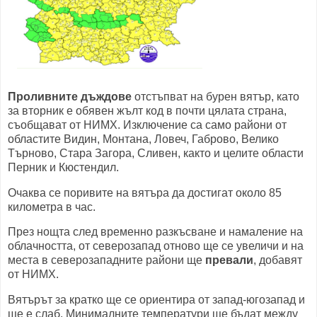
Проливните дъждове
отстъпват на бурен вятър, като
за вторник е обявен жълт код в почти цялата страна,
съобщават от НИМХ. Изключение са само райони от
областите Видин, Монтана, Ловеч, Габрово, Велико
Търново, Стара Загора, Сливен, както и целите области
Перник и Кюстендил.
Очаква се поривите на вятъра да достигат около 85
километра в час.
През нощта след временно разкъсване и намаление на
облачността, от северозапад отново ще се увеличи и на
места в северозападните райони ще
превали
, добавят
от НИМХ.
Вятърът за кратко ще се ориентира от запад-югозапад и
ще е слаб. Минималните температури ще бъдат между