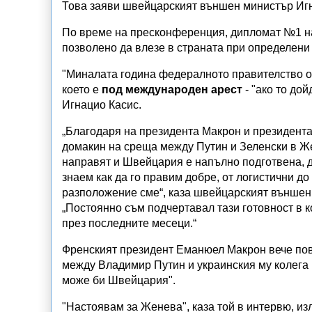
Това заяви швейцарският външен министър Игна
По време на пресконференция, дипломат №1 на
позволено да влезе в страната при определени
"Миналата година федералното правителство о
което е
под международен арест
- "ако то до
Игнацио Касис.
„Благодаря на президента Макрон и президента
домакин на среща между Путин и Зеленски в Же
направят и Швейцария е напълно подготвена, д
знаем как да го правим добре, от логистични д
разположение сме“, каза швейцарският външен
„Постоянно съм подчертавал тази готовност в 
през последните месеци.“
Френският президент Еманюел Макрон вече пов
между Владимир Путин и украинския му колега 
може би Швейцария".
"Настоявам за Женева", каза той в интервю, и