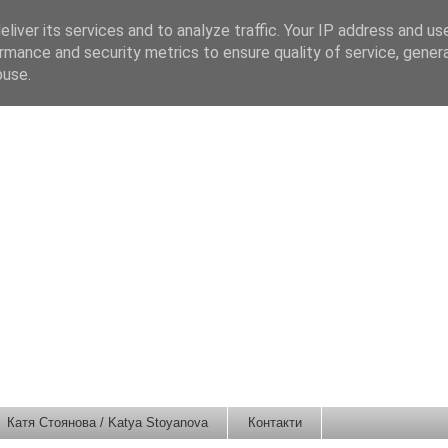
liver its services and to analyze traffic. Your IP address and us
rmance and security metrics to ensure quality of service, gene
buse.
Катя Стоянова / Katya Stoyanova
Контакти