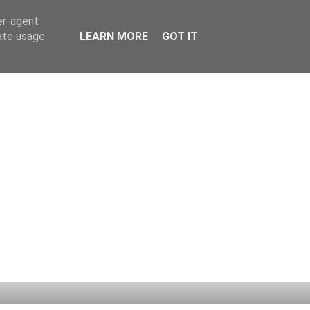
er-agent
rate usage
LEARN MORE
GOT IT