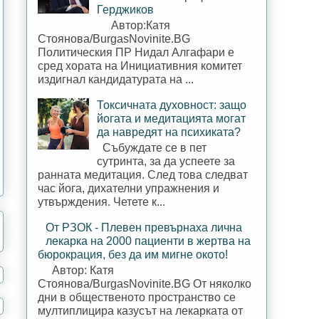
Герджиков
Автор:Катя
Стоянова/BurgasNovinite.BG
Политическия ПР Нидал Алгафари е
сред хората на Инициативния комитет
издигнал кандидатурата на ...
Токсичната духовност: защо
йогата и медитацията могат
да навредят на психиката?
Събуждате се в пет
сутринта, за да успеете за
ранната медитация. След това следват
час йога, дихателни упражнения и
утвърждения. Четете к...
От РЗОК - Плевен превърнаха лична
лекарка на 2000 пациенти в жертва на
бюрокрация, без да им мигне окото!
Автор: Катя
Стоянова/BurgasNovinite.BG От няколко
дни в общественото пространство се
мултиплицира казусът на лекарката от