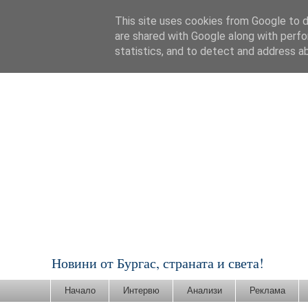
This site uses cookies from Google to de
are shared with Google along with perfo
statistics, and to detect and address a
Новини от Бургас, страната и света!
Начало
Интервю
Анализи
Реклама