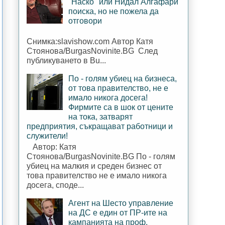
"Наско" или Нидал Алгафари
поиска, но не пожела да
отговори
Снимка:slavishow.com Автор Катя
Стоянова/BurgasNovinite.BG След
публикуването в Bu...
По - голям убиец на бизнеса,
от това правителство, не е
имало никога досега!
Фирмите са в шок от цените
на тока, затварят
предприятия, съкращават работници и
служители!
Автор: Катя
Стоянова/BurgasNovinite.BG По - голям
убиец на малкия и среден бизнес от
това правителство не е имало никога
досега, споде...
Агент на Шесто управление
на ДС е един от ПР-ите на
кампанията на проф.