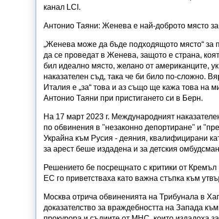
канал LCI.
Антонио Таяни: Женева е най-доброто място за 
„Женева може да бъде подходящото място“ за п
да се проведат в Женева, защото е страна, коя
бил идеално място, желано от американците, у
наказателен съд, така че би било по-сложно. В
Италия е „за“ това и аз също ще кажа това на 
Антонио Таяни при пристигането си в Берн.
На 17 март 2023 г. Международният наказателен
по обвинения в "незаконно депортиране" и "пре
Украйна към Русия - деяния, квалифицирани к
за арест беше издадена и за детския омбудсма
Решението бе посрещнато с критики от Кремъл 
ЕС го приветстваха като важна стъпка към ут
Москва отрича обвиненията на Трибунала в Хага,
доказателство за враждебността на Запада към
прокурора и съдиите от МНС, които издадоха з