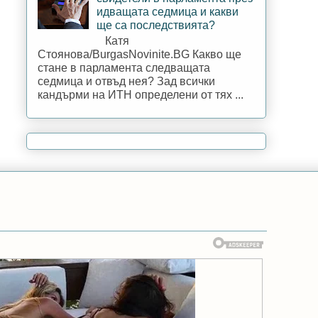
идващата седмица и какви
ще са последствията?
Катя
Стоянова/BurgasNovinite.BG Какво ще
стане в парламента следващата
седмица и отвъд нея? Зад всички
кандърми на ИТН определени от тях ...