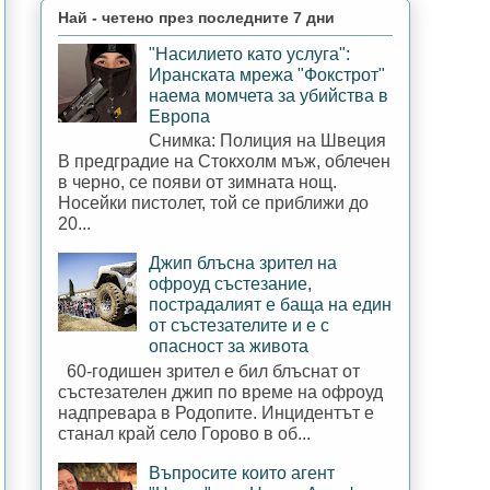
Най - четено през последните 7 дни
"Насилието като услуга":
Иранската мрежа "Фокстрот"
наема момчета за убийства в
Европа
Снимка: Полиция на Швеция
В предградие на Стокхолм мъж, облечен
в черно, се появи от зимната нощ.
Носейки пистолет, той се приближи до
20...
Джип блъсна зрител на
офроуд състезание,
пострадалият е баща на един
от състезателите и е с
опасност за живота
60-годишен зрител е бил блъснат от
състезателен джип по време на офроуд
надпревара в Родопите. Инцидентът е
станал край село Горово в об...
Въпросите които агент