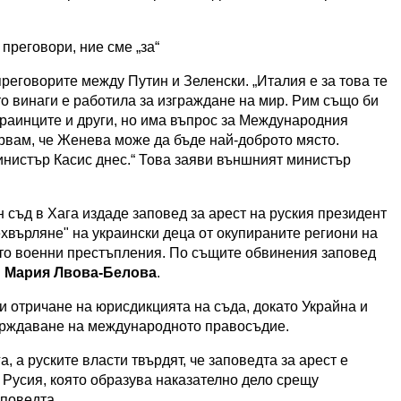
преговори, ние сме „за“
реговорите между Путин и Зеленски. „Италия е за това те
то винаги е работила за изграждане на мир. Рим също би
краинците и други, но има въпрос за Международния
ярвам, че Женева може да бъде най-доброто място.
министър Касис днес.“ Това заяви външният министър
 съд в Хага издаде заповед за арест на руския президент
хвърляне" на украински деца от окупираните региони на
ато военни престъпления. По същите обвинения заповед
н
Мария Лвова-Белова
.
и отричане на юрисдикцията на съда, докато Украйна и
върждаване на международното правосъдие.
 а руските власти твърдят, че заповедта за арест е
 Русия, която образува наказателно дело срещу
аповедта.