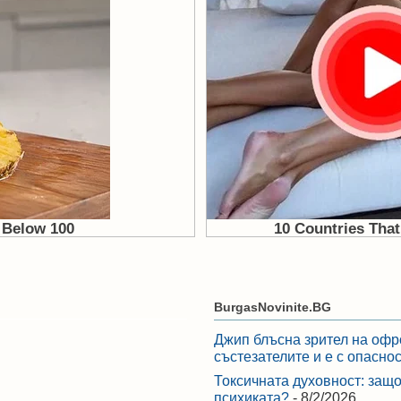
BurgasNovinite.BG
Джип блъсна зрител на офр
състезателите и е с опасно
Токсичната духовност: защо
психиката?
- 8/2/2026