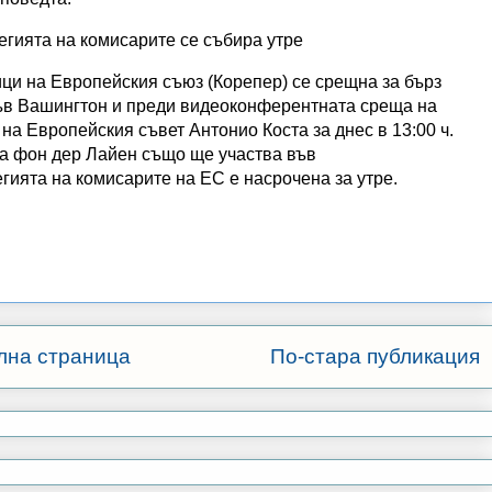
егията на комисарите се събира утре
ици на Европейския съюз (Корепер) се срещна за бърз
ъв Вашингтон и преди видеоконферентната среща на
на Европейския съвет Антонио Коста за днес в 13:00 ч.
а фон дер Лайен също ще участва във
ията на комисарите на ЕС е насрочена за утре.
лна страница
По-стара публикация