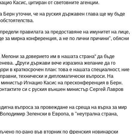
цио Касис, цитиран от световните агенции.
 Берн уточни, че на руския държавен глава ще му бъде
 обстоятелства.
предели правилата за предоставяне на имунитет на лице,
йде за мирна конференция, а не по лични причини", обясни
 Мелони за доверието им в нашата страна“ да бъде
нева. „Други държави вече изразиха желание да го
ори в краткосрочен план: това е нашата специалност, ние
о правни, технически и дипломатически въпроси. На
 министър Игнацио Касис на пресконференция в Берн.
контактите си с руския външен министър Сергей Лавров
дигна въпроса за провеждане на среща на върха за мир
Володимир Зеленски в Европа, в "неутрална страна,
злъчено по-рано във вторник по френския новинарски