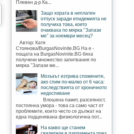
Плевен д-р Ка...
Защо хората в неплатен
отпуск заради епидемията не
получиха това, което
очакваха по мярка "Запази
ме" за ноември месец?
Автор: Катя
Стоянова/BurgasNovinite.BG На е -
пощата на BurgasNovinite.BG бяха
получени множество запитвания по
мярка "Запази ме...
Мозъкът изтрива спомените,
ако спим по-малко от 6 часа:
последствията от хроничното
недоспиване
Влошена памет, разсеяност,
постоянна умора - това са само част от
проблемите, които често се дължат на
една подценявана физиологична пот...
На какво ще станем
свидетели в парламента през