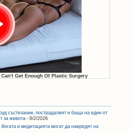
оуд състезание, пострадалият е баща на един от
ст за живота
- 8/2/2026
 йогата и медитацията могат да навредят на