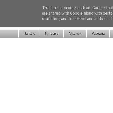
This site uses cookies from Google to de
are shared with Google along with perfo
statistics, and to detect and address a
Новини от Бургас, страната и света!
Начало
Интервю
Анализи
Реклама