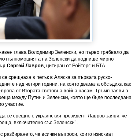
ржавен глава Володимир Зеленски, но първо трябвало да
коло пълномощията на Зеленски да подпише мирно
ър Сергей Лавров
, цитиран от Ройтерс и БТА.
се срещнаха в петък в Аляска за първата руско-
дните над четири години, на която двамата обсъдиха как
Европа от Втората световна война насам. Тръмп заяви в
среща между Путин и Зеленски, която ще бъде последвана
о участие.
да се срещне с украинския президент, Лавров заяви, че
 среща, включително със Зеленски".
 разбирането, че всички въпроси, които изискват