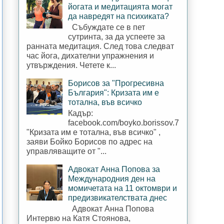
йогата и медитацията могат
да навредят на психиката?
Събуждате се в пет
сутринта, за да успеете за
ранната медитация. След това следват
час йога, дихателни упражнения и
утвърждения. Четете к...
Борисов за "Прогресивна
България": Кризата им е
тотална, във всичко
Кадър:
facebook.com/boyko.borissov.7
"Кризата им е тотална, във всичко" ,
заяви Бойко Борисов по адрес на
управляващите от "...
Адвокат Анна Попова за
Международния ден на
момичетата на 11 октомври и
предизвикателствата днес
Адвокат Анна Попова
Интервю на Катя Стоянова,