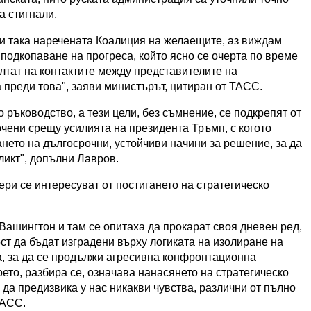
а стигнали.
ди така наречената Коалиция на желаещите, аз виждам
 подкопаване на прогреса, който ясно се очерта по време
лтат на контактите между представителите на
 преди това", заяви министърът, цитиран от ТАСС.
 ръководство, а тези цели, без съмнение, се подкрепят от
очени срещу усилията на президента Тръмп, с когото
нето на дългосрочни, устойчиви начини за решение, за да
икт", допълни Лавров.
ри се интересуват от постигането на стратегическо
Вашингтон и там се опитаха да прокарат своя дневен ред,
ост да бъдат изградени върху логиката на изолиране на
а, за да се продължи агресивна конфронтационна
ето, разбира се, означава нанасянето на стратегическо
 да предизвика у нас никакви чувства, различни от пълно
ТАСС.