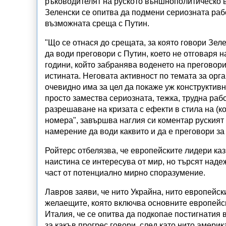
ръководителят на руското външнополитическо в
Зеленски се опитва да подмени сериозната раб
възможната среща с Путин.
"Що се отнася до срещата, за която говори Зеле
да води преговори с Путин, което не отговаря н
години, който забранява воденето на преговори
истината. Неговата активност по темата за орг
очевидно има за цел да покаже уж конструктивн
просто замества сериозната, тежка, трудна раб
разрешаване на кризата с ефекти в стила на (ко
номера", завършва наглия си коментар руският 
намерение да води каквито и да е преговори за
Ройтерс отбелязва, че европейските лидери каз
наистина се интересува от мир, но търсят наде
част от потенциално мирно споразумение.
Лавров заяви, че нито Украйна, нито европейск
желаещите, която включва основните европейс
Италия, че се опитва да подкопае постигнатия 
за какъв прогрес говори, след като нито амери