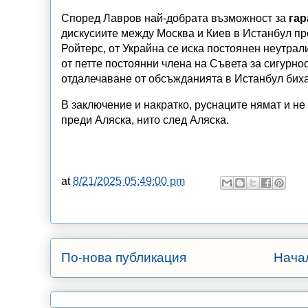
Според Лавров най-добрата възможност за
гар
дискусиите между Москва и Киев в Истанбул пр
Ройтерс, от Украйна се иска постоянен неутрал
от петте постоянни члена на Съвета за сигурно
отдалечаване от обсъжданията в Истанбул бих
В заключение и накратко, руснаците нямат и н
преди Аляска, нито след Аляска.
at
8/21/2025 05:49:00 pm
По-нова публикация
Нача