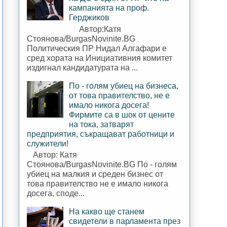
кампанията на проф.
Герджиков
Автор:Катя
Стоянова/BurgasNovinite.BG
Политическия ПР Нидал Алгафари е
сред хората на Инициативния комитет
издигнал кандидатурата на ...
По - голям убиец на бизнеса,
от това правителство, не е
имало никога досега!
Фирмите са в шок от цените
на тока, затварят
предприятия, съкращават работници и
служители!
Автор: Катя
Стоянова/BurgasNovinite.BG По - голям
убиец на малкия и среден бизнес от
това правителство не е имало никога
досега, споде...
На какво ще станем
свидетели в парламента през