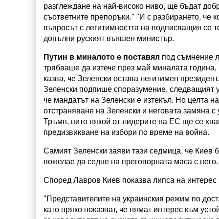
разглеждане на най-високо ниво, ще бъдат добр
съответните препоръки." "И с разбирането, че 
въпросът с легитимността на подписващия се т
допълни руският външен министър.
Путин в миналото е поставял
под съмнение л
трябваше да изтече през май миналата година, 
казва, че Зеленски остава легитимен президент.
Зеленски подпише споразумение, следващият ук
че мандатът на Зеленски е изтекъл. Но целта на
отстраняване на Зеленски и неговата замяна с 
Тръмп, нито някой от лидерите на ЕС ще се хва
предизвикване на избори по време на война.
Самият Зеленски заяви тази седмица, че Киев б
пожелае да седне на преговорната маса с него
Според Лавров Киев показва липса на интерес
"Представителите на украинския режим по дос
като пряко показват, че нямат интерес към уст