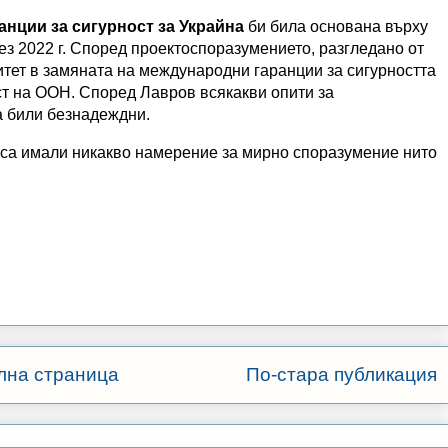
анции за сигурност за Украйна
би била основана върху
ез 2022 г. Според проектоспоразумението, разгледано от
итет в замяната на международни гаранции за сигурността
ст на ООН. Според Лавров всякакви опити за
а били безнадеждни.
е са имали никакво намерение за мирно споразумение нито
лна страница
По-стара публикация