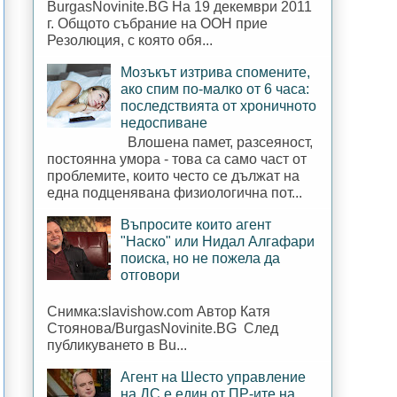
BurgasNovinite.BG На 19 декември 2011
г. Общото събрание на ООН прие
Резолюция, с която обя...
Мозъкът изтрива спомените,
ако спим по-малко от 6 часа:
последствията от хроничното
недоспиване
Влошена памет, разсеяност,
постоянна умора - това са само част от
проблемите, които често се дължат на
една подценявана физиологична пот...
Въпросите които агент
"Наско" или Нидал Алгафари
поиска, но не пожела да
отговори
Снимка:slavishow.com Автор Катя
Стоянова/BurgasNovinite.BG След
публикуването в Bu...
Агент на Шесто управление
на ДС е един от ПР-ите на