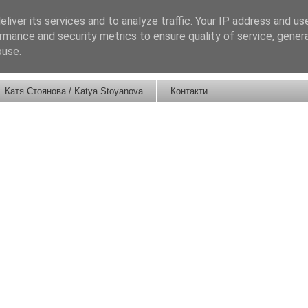
liver its services and to analyze traffic. Your IP address and us
rmance and security metrics to ensure quality of service, gene
buse.
Катя Стоянова / Katya Stoyanova
Контакти