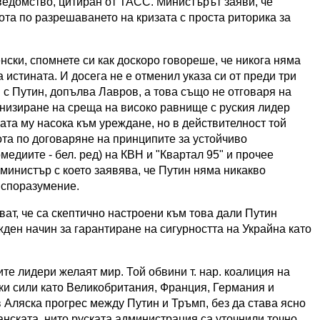
едомство, цитиран от ТАСС. Министърът заяви, че
ота по разрешаването на кризата с проста риторика за
нски, спомнете си как доскоро говореше, че никога няма
а истината. И досега не е отменил указа си от преди три
 с Путин, допълва Лавров, а това също не отговаря на
анизиране на среща на високо равнище с руския лидер
ата му насока към уреждане, но в действителност той
ота по договаряне на принципите за устойчиво
медиите - бел. ред) на КВН и "Квартал 95" и прочее
министър с което заявява, че Путин няма никакво
 споразумение.
ват, че са скептично настроени към това дали Путин
жден начин за гарантиране на сигурността на Украйна като
ите лидери желаят мир. Той обвини т. нар. коалиция на
ки сили като Великобритания, Франция, Германия и
в Аляска прогрес между Путин и Тръмп, без да става ясно
канската, нито руската администрация са уточнили точно