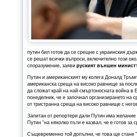
путин бил готов да се срещне с украинския дъ
се решат всички въпроси, включително този о
споразумение, заяви
руският външен минист
Путин и американският му колега Доналд Тръмп 
американска среща на високо равнище за после
да сложат край на най-смъртоносната война в 
понеделник, че е започнал организирането на 
от тристранна среща на високо равнище с негов
Запитан от репортери дали Путин има желание 
Путин "на няколко пъти е казвал, че е готов за
Същевременно той допълни, че това ще стане "с