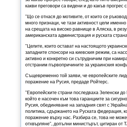
какви преговори са видени и до какъв прогрес с
"Що се отнася до мотивите, от които се ръково
много признаци, че тази активност цели именно
на срещата на високо равнище в Аляска, в резу
американската администрация и руската страна
"Целите, които остават на настоящото украинско
западните спонсори на киевския режим, са нас
активно и конкретно си сътрудничим при намира
отстраним първопричините за украинския конфл
Същевременно той заяви, че европейските лиде
поражение на Русия, предаде Ройтерс.
"Европейските страни последваха Зеленски до 
който е насочен към това гаранциите за сигурн
Русия, обединяване на западния свят с Украйн
политика, сдържането на Руската федерация, ко
поражение върху нас. Разбира се, това не може
отхвърляне", допълни министърът, цитиран от 