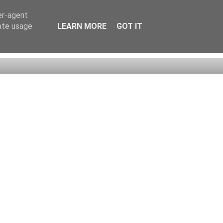
er-agent
rate usage
LEARN MORE
GOT IT