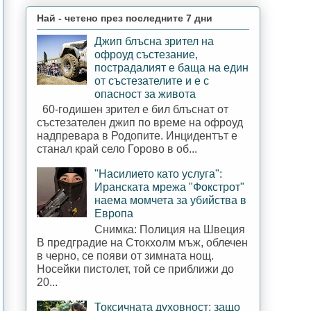
Най - четено през последните 7 дни
Джип блъсна зрител на
офроуд състезание,
пострадалият е баща на един
от състезателите и е с
опасност за живота
60-годишен зрител е бил блъснат от
състезателен джип по време на офроуд
надпревара в Родопите. Инцидентът е
станал край село Горово в об...
"Насилието като услуга":
Иранската мрежа "Фокстрот"
наема момчета за убийства в
Европа
Снимка: Полиция на Швеция
В предградие на Стокхолм мъж, облечен
в черно, се появи от зимната нощ.
Носейки пистолет, той се приближи до
20...
Токсичната духовност: защо