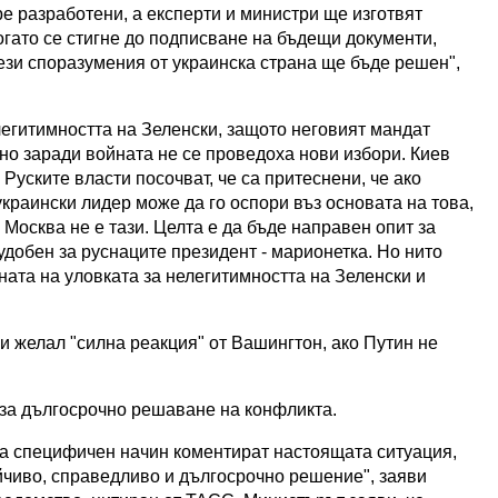
е разработени, а експерти и министри ще изготвят
когато се стигне до подписване на бъдещи документи,
ези споразумения от украинска страна ще бъде решен",
егитимността на Зеленски, защото неговият мандат
но заради войната не се проведоха нови избори. Киев
 Руските власти посочват, че са притеснени, че ако
раински лидер може да го оспори въз основата на това,
 Москва не е тази. Целта е да бъде направен опит за
удобен за руснаците президент - марионетка. Но нито
ната на уловката за нелегитимността на Зеленски и
и желал "силна реакция" от Вашингтон, ако Путин не
.
 за дългосрочно решаване на конфликта.
та специфичен начин коментират настоящата ситуация,
ойчиво, справедливо и дългосрочно решение", заяви