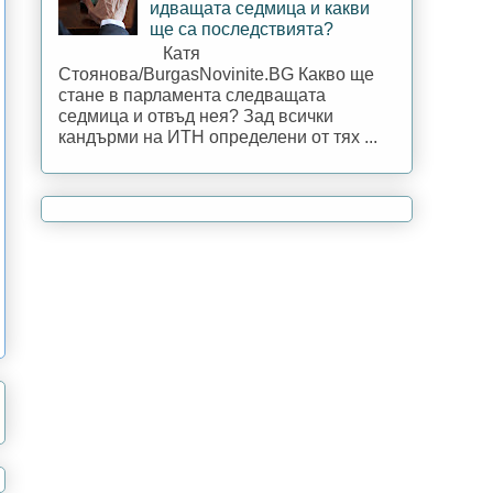
идващата седмица и какви
ще са последствията?
Катя
Стоянова/BurgasNovinite.BG Какво ще
стане в парламента следващата
седмица и отвъд нея? Зад всички
кандърми на ИТН определени от тях ...