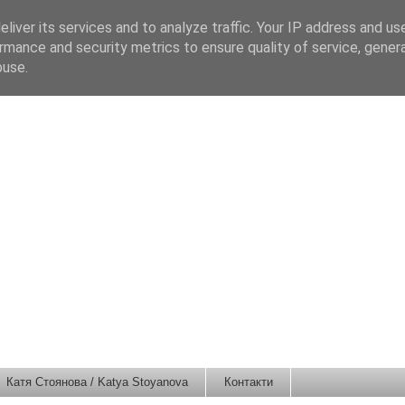
liver its services and to analyze traffic. Your IP address and us
rmance and security metrics to ensure quality of service, gene
buse.
Катя Стоянова / Katya Stoyanova
Контакти