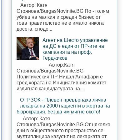
Автор: Катя
Стоянова/BurgasNovinite.BG По - голям
убиец на малкия и среден бизнес от
това правителство не е имало никога
досега, споде...
Агент на Шесто управление
на ДС е един от ПР-ите на
кампанията на проф.
Герджиков
Автор:Катя
Стоянова/BurgasNovinite.BG
Политическия ПР Нидал Алгафари е
сред хората на Инициативния комитет
издигнал кандидатурата на ...
От РЗОК - Плевен превърнаха лична
лекарка на 2000 пациенти в жертва на
бюрокрация, без да им мигне окото!
Автор: Катя
Стоянова/BurgasNovinite.BG От няколко
дни в общественото пространство се
мултиплицира казусът на лекарката от