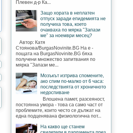
Плевен д-р Ка...
Защо хората в неплатен
отпуск заради епидемията не
получиха това, което
очакваха по мярка "Запази
ме" за ноември месец?
Автор: Катя
Стоянова/BurgasNovinite.BG На е -
пощата на BurgasNovinite.BG бяха
получени множество запитвания по
мярка "Запази ме...
Мозъкът изтрива спомените,
ако спим по-малко от 6 часа:
последствията от хроничното
недоспиване
Влошена памет, разсеяност,
постоянна умора - това са само част от
проблемите, които често се дължат на
една подценявана физиологична пот...
На какво ще станем
свидетели в парламента през