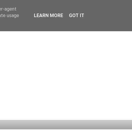
er-agent
rate usage
LEARN MORE
GOT IT