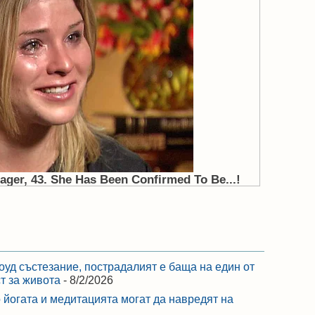
оуд състезание, пострадалият е баща на един от
ст за живота
- 8/2/2026
 йогата и медитацията могат да навредят на