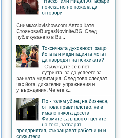
"Наско" или Нидал Алгафари
поиска, но не пожела да
отговори
Снимка:slavishow.com Автор Катя
Стоянова/BurgasNovinite.BG След
публикуването в Bu...
Токсичната духовност: защо
йогата и медитацията могат
да навредят на психиката?
Събуждате се в пет
сутринта, за да успеете за
ранната медитация. След това следват
час йога, дихателни упражнения и
утвърждения. Четете к...
По - голям убиец на бизнеса,
от това правителство, не е
имало никога досега!
Фирмите са в шок от цените
на тока, затварят
предприятия, съкращават работници и
служители!