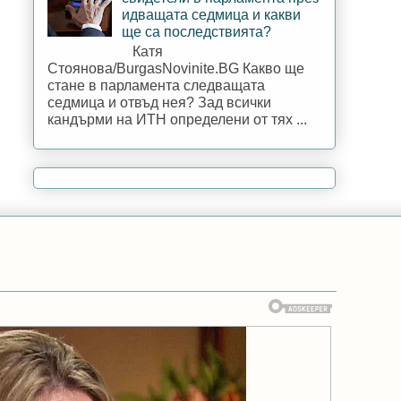
идващата седмица и какви
ще са последствията?
Катя
Стоянова/BurgasNovinite.BG Какво ще
стане в парламента следващата
седмица и отвъд нея? Зад всички
кандърми на ИТН определени от тях ...