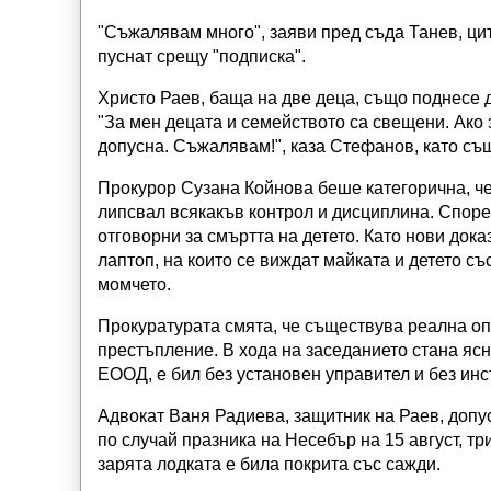
"Съжалявам много", заяви пред съда Танев, ци
пуснат срещу "подписка".
Христо Раев, баща на две деца, също поднесе 
"За мен децата и семейството са свещени. Ако 
допусна. Съжалявам!", каза Стефанов, като същ
Прокурор Сузана Койнова беше категорична, че 
липсвал всякакъв контрол и дисциплина. Според
отговорни за смъртта на детето. Като нови док
лаптоп, на които се виждат майката и детето с
момчето.
Прокуратурата смята, че съществува реална оп
престъпление. В хода на заседанието стана яс
ЕООД, е бил без установен управител и без инс
Адвокат Ваня Радиева, защитник на Раев, допус
по случай празника на Несебър на 15 август, тр
зарята лодката е била покрита със сажди.