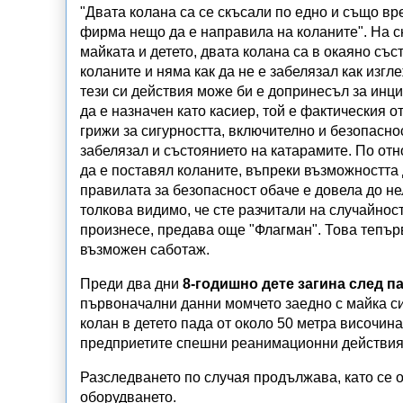
"Двата колана са се скъсали по едно и също вр
фирма нещо да е направила на коланите". На сн
майката и детето, двата колана са в окаяно съ
коланите и няма как да не е забелязал как изгл
тези си действия може би е допринесъл за инц
да е назначен като касиер, той е фактическия о
грижи за сигурността, включително и безопасно
забелязал и състоянието на катарамите. По отн
да е поставял коланите, въпреки възможността 
правилата за безопасност обаче е довела до не
толкова видимо, че сте разчитали на случайност
произнесе, предава още "Флагман". Това тепърв
възможен саботаж.
Преди два дни
8-годишно дете загина след п
първоначални данни момчето заедно с майка си 
колан в детето пада от около 50 метра височина
предприетите спешни реанимационни действия,
Разследването по случая продължава, като се о
оборудването.