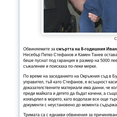
С
Обвиняемите за
смъртта на 8-годишния Иван
Несебър Петко Стефанов и Камен Танев остават 
беше пуснат под гаранция в размер на 5000 лев
съжаление и поискаха по-леки мерки.
По време на заседанието на Окръжния съд в Бур
управител, тъй като Стефанов, е всъщност кас
доказателствените материали има данни, че ко
преди майката и детето да бъдат качени, а също
изхвърлил в морето, като водолази все още тър
документи с неустановено до момента съдържа
Тримата са с еднакви обвинения за причиняван