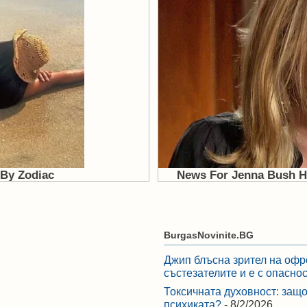
BurgasNovinite.BG
Джип блъсна зрител на офр
състезателите и е с опасно
Токсичната духовност: защо
психиката?
- 8/2/2026