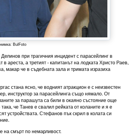
нимка: BulFoto
Делинов при трагичния инцидент с парасейлинг в
в ареста, а третият - капитанът на лодката Христо Раев,
а, макар че в съдебната зала и тримата изразиха
гас стана ясно, че водният атракцион е с неизвестен
иер, инструктор за парасейлинга също нямало. От
ланите за парашута са били в окаяно състояние още
 така, че Танев е свалил рейката от коланите и я е
сят устройствата. Стефанов пък скрил в колата си
ние.
е на смърт по немарливост.