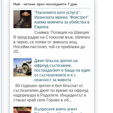
Най - четено през последните 7 дни
"Насилието като услуга":
Иранската мрежа "Фокстрот"
наема момчета за убийства в
Европа
Снимка: Полиция на Швеция
В предградие на Стокхолм мъж, облечен
в черно, се появи от зимната нощ.
Носейки пистолет, той се приближи до
20...
Джип блъсна зрител на
офроуд състезание,
пострадалият е баща на един
от състезателите и е с
опасност за живота
60-годишен зрител е бил блъснат от
състезателен джип по време на офроуд
надпревара в Родопите. Инцидентът е
станал край село Горово в об...
Въпросите които агент