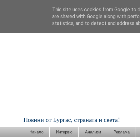
This site uses cookies from Google to de
are shared with Google along with perfo
statistics, and to detect and address a
Новини от Бургас, страната и света!
Начало
Интервю
Анализи
Реклама