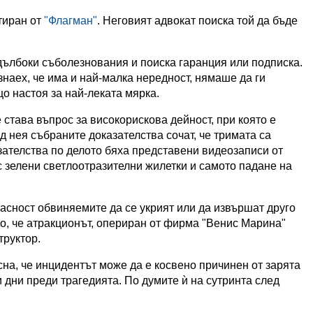
тиран от
"Флагман"
. Неговият адвокат поиска той да бъде
дълбоки съболезнования и поиска гаранция или подписка.
знаех, че има и най-малка нередност, нямаше да ги
о настоя за най-леката мярка.
става въпрос за високорискова дейност, при която е
 нея събраните доказателства сочат, че тримата са
азателства по делото бяха представени видеозаписи от
ъс зелени светлоотразителни жилетки и самото падане на
асност обвиняемите да се укрият или да извършат друго
но, че атракционът, опериран от фирма "Венис Марина"
труктор.
на, че инцидентът може да е косвено причинен от зарята
и дни преди трагедията. По думите ѝ на сутринта след