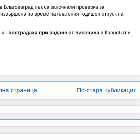
в Благоевград пък са започнали проверка за
е извършена по време на платения годишен отпуск на
ни -
пострадаха при падане от височина
в Карнобат и
лна страница
По-стара публикация