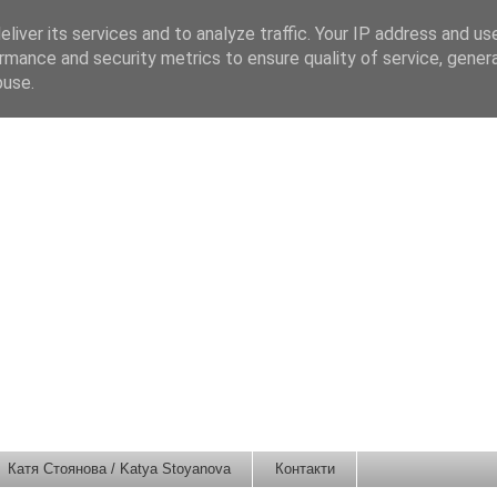
liver its services and to analyze traffic. Your IP address and us
rmance and security metrics to ensure quality of service, gene
buse.
Катя Стоянова / Katya Stoyanova
Контакти