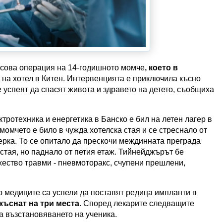
асова операция на 14-годишното момче
, което в
на хотел в Китен. Интервенцията е приключила късно
 успеят да спасят живота и здравето на детето, съобщиха
ротехника и енергетика в Банско е бил на летен лагер в
момчето е било в чужда хотелска стая и се стреснало от
ерка. То се опитало да прескочи междинната преграда
 стая, но паднало от петия етаж. Тийнейджърът бе
ество травми - пневмоторакс, счупени прешлени,
о медиците са успели да поставят редица импланти в
къснат на три места
. Според лекарите следващите
за възстановяването на ученика.