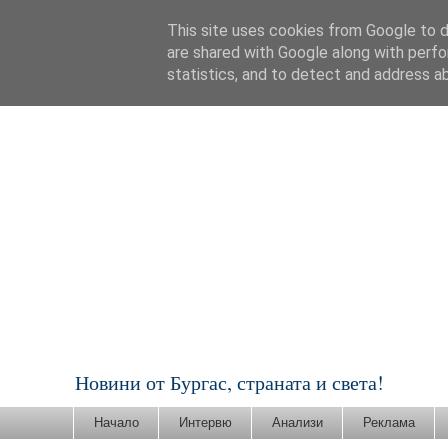
This site uses cookies from Google to de
are shared with Google along with perfo
statistics, and to detect and address a
Новини от Бургас, страната и света!
Начало
Интервю
Анализи
Реклама