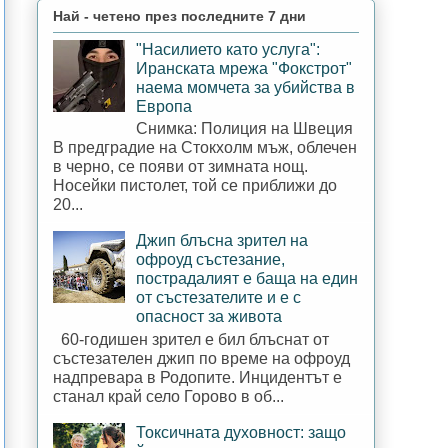
Най - четено през последните 7 дни
"Насилието като услуга":
Иранската мрежа "Фокстрот"
наема момчета за убийства в
Европа
Снимка: Полиция на Швеция
В предградие на Стокхолм мъж, облечен
в черно, се появи от зимната нощ.
Носейки пистолет, той се приближи до
20...
Джип блъсна зрител на
офроуд състезание,
пострадалият е баща на един
от състезателите и е с
опасност за живота
60-годишен зрител е бил блъснат от
състезателен джип по време на офроуд
надпревара в Родопите. Инцидентът е
станал край село Горово в об...
Токсичната духовност: защо