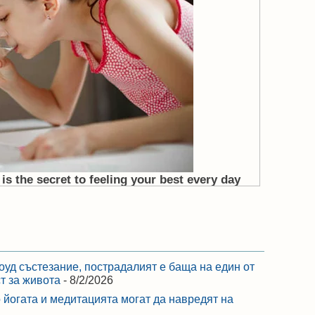
оуд състезание, пострадалият е баща на един от
ст за живота
- 8/2/2026
 йогата и медитацията могат да навредят на