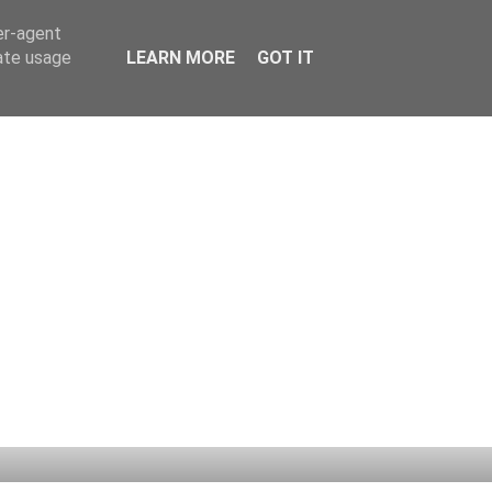
er-agent
rate usage
LEARN MORE
GOT IT