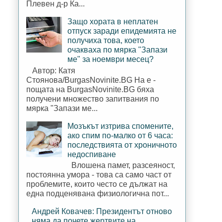
Плевен д-р Ка...
Защо хората в неплатен
отпуск заради епидемията не
получиха това, което
очакваха по мярка "Запази
ме" за ноември месец?
Автор: Катя
Стоянова/BurgasNovinite.BG На е -
пощата на BurgasNovinite.BG бяха
получени множество запитвания по
мярка "Запази ме...
Мозъкът изтрива спомените,
ако спим по-малко от 6 часа:
последствията от хроничното
недоспиване
Влошена памет, разсеяност,
постоянна умора - това са само част от
проблемите, които често се дължат на
една подценявана физиологична пот...
Андрей Ковачев: Президентът отново
няма да почете жертвите на