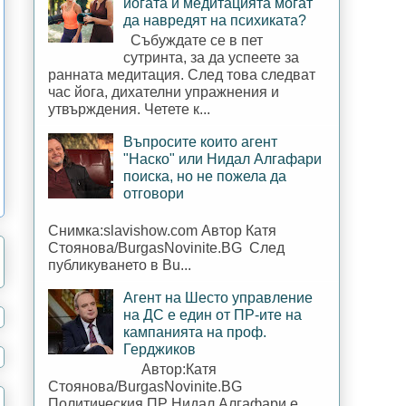
йогата и медитацията могат
да навредят на психиката?
Събуждате се в пет
сутринта, за да успеете за
ранната медитация. След това следват
час йога, дихателни упражнения и
утвърждения. Четете к...
Въпросите които агент
"Наско" или Нидал Алгафари
поиска, но не пожела да
отговори
Снимка:slavishow.com Автор Катя
Стоянова/BurgasNovinite.BG След
публикуването в Bu...
Агент на Шесто управление
на ДС е един от ПР-ите на
кампанията на проф.
Герджиков
Автор:Катя
Стоянова/BurgasNovinite.BG
Политическия ПР Нидал Алгафари е