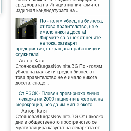
сред хората на Инициативния комитет
издигнал кандидатурата на ...
По - голям убиец на бизнеса,
от това правителство, не е
имало никога досега!
Фирмите са в шок от цените
на тока, затварят
предприятия, съкращават работници и
служители!
Автор: Катя
Стоянова/BurgasNovinite.BG По - голям
убиец на малкия и среден бизнес от
това правителство не е имало никога
досега, споде...
От РЗОК - Плевен превърнаха лична
лекарка на 2000 пациенти в жертва на
бюрокрация, без да им мигне окото!
Автор: Катя
Стоянова/BurgasNovinite.BG От няколко
дни в общественото пространство се
мултиплицира казусът на лекарката от