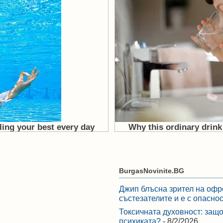
BurgasNovinite.BG
Джип блъсна зрител на офр
състезателите и е с опасно
Токсичната духовност: защо
психиката?
- 8/2/2026