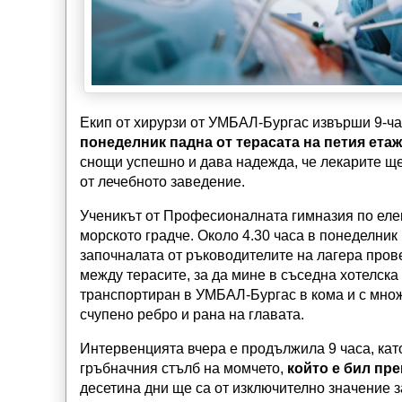
Екип от хирурзи от УМБАЛ-Бургас извърши 9-ч
понеделник падна от терасата на петия етаж
снощи успешно и дава надежда, че лекарите ще
от лечебното заведение.
Ученикът от Професионалната гимназия по елект
морското градче. Около 4.30 часа в понеделник 
започналата от ръководителите на лагера пров
между терасите, за да мине в съседна хотелска
транспортиран в УМБАЛ-Бургас в кома и с множ
счупено ребро и рана на главата.
Интервенцията вчера е продължила 9 часа, кат
гръбначния стълб на момчето,
който е бил пре
десетина дни ще са от изключително значение 