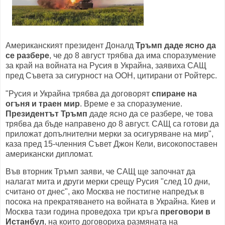
Американският президент Доналд
Тръмп даде ясно да
се разбере
, че до 8 август трябва да има споразумение
за край на войната на Русия в Украйна, заявиха САЩ
пред Съвета за сигурност на ООН, цитирани от Ройтерс.
"Русия и Украйна трябва да договорят
спиране на
огъня и траен мир
. Време е за споразумение.
Президентът Тръмп
даде ясно да се разбере, че това
трябва да бъде направено до 8 август. САЩ са готови да
приложат допълнителни мерки за осигуряване на мир",
каза пред 15-членния Съвет Джон Кели, високопоставен
американски дипломат.
Във вторник Тръмп заяви, че САЩ ще започнат да
налагат мита и други мерки срещу Русия "след 10 дни,
считано от днес", ако Москва не постигне напредък в
посока на прекратяването на войната в Украйна. Киев и
Москва тази година проведоха три кръга
преговори в
Истанбул
, на които договориха размяната на