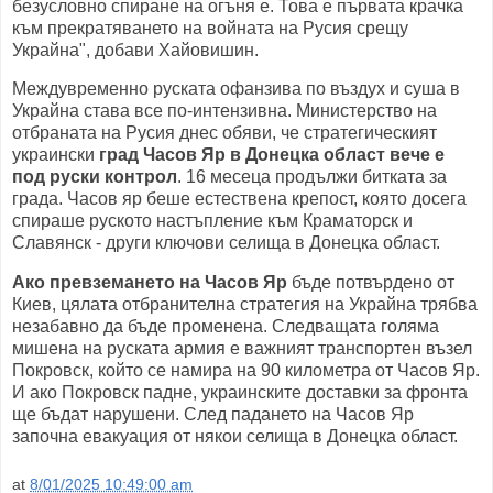
безусловно спиране на огъня е. Това е първата крачка
към прекратяването на войната на Русия срещу
Украйна", добави Хайовишин.
Междувременно руската офанзива по въздух и суша в
Украйна става все по-интензивна. Министерство на
отбраната на Русия днес обяви, че стратегическият
украински
град Часов Яр в Донецка област вече е
под руски контрол
. 16 месеца продължи битката за
града. Часов яр беше естествена крепост, която досега
спираше руското настъпление към Краматорск и
Славянск - други ключови селища в Донецка област.
Ако превземането на Часов Яр
бъде потвърдено от
Киев, цялата отбранителна стратегия на Украйна трябва
незабавно да бъде променена. Следващата голяма
мишена на руската армия е важният транспортен възел
Покровск, който се намира на 90 километра от Часов Яр.
И ако Покровск падне, украинските доставки за фронта
ще бъдат нарушени. След падането на Часов Яр
започна евакуация от някои селища в Донецка област.
at
8/01/2025 10:49:00 am