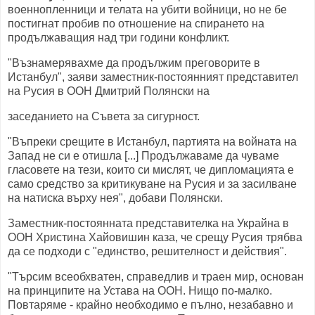
военнопленници и телата на убити войници, но не бе
постигнат пробив по отношение на спирането на
продължаващия над три години конфликт.
"Възнамерявахме да продължим преговорите в
Истанбул", заяви заместник-постоянният представител
на Русия в ООН Дмитрий Полянски на
заседанието на Съвета за сигурност.
"Въпреки срещите в Истанбул, партията на войната на
Запад не си е отишла [...] Продължаваме да чуваме
гласовете на тези, които си мислят, че дипломацията е
само средство за критикуване на Русия и за засилване
на натиска върху нея", добави Полянски.
Заместник-постоянната представителка на Украйна в
ООН Христина Хайовишин каза, че срещу Русия трябва
да се подходи с "единство, решителност и действия".
"Търсим всеобхватен, справедлив и траен мир, основан
на принципите на Устава на ООН. Нищо по-малко.
Повтаряме - крайно необходимо е пълно, незабавно и