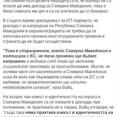
Той обвини българските евродепутати, че изобщо не са
искали да има доклад за Северна Македония, това е
била главната им цел и са се опитвали да го блокират.
В същото време докладчикът за ЕП подчерта, че
докладът за напредъка на Република Северна
Македония в евроинтеграцията не трябва да се
използва като причина конституционните промени в
страната да не бъдат осъществени.
"Това е споразумение, което Северна Македония е
подписала с ЕС, че тези промени ще бъдат
направени
и веднага след това ще започнем
същинските преговори за присъединяване. Мисля, че
голяма част от населението в Северна Македония
иска да види как държавата става член на ЕС и се
надявам, че правителството ще изпълни
необходимите искания",
каза Вайц.
На въпрос как езикът и идентичността на хората в
Северна Македония са се озовали в доклада, при
положение, че практиката не е такава, Вайц отговаря, че
"също така
няма практика езикът и идентичността на