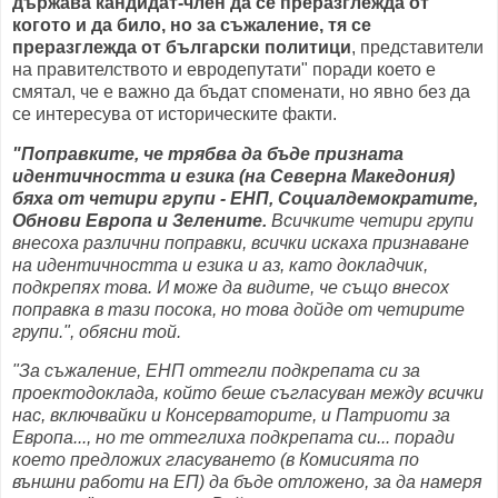
държава кандидат-член да се преразглежда от
когото и да било, но за съжаление, тя се
преразглежда от български политици
, представители
на правителството и евродепутати" поради което е
смятал, че е важно да бъдат споменати, но явно без да
се интересува от историческите факти.
"Поправките, че трябва да бъде призната
идентичността и езика (на Северна Македония)
бяха от четири групи - ЕНП, Социалдемократите,
Обнови Европа и Зелените.
Всичките четири групи
внесоха различни поправки, всички искаха признаване
на идентичността и езика и аз, като докладчик,
подкрепях това. И може да видите, че също внесох
поправка в тази посока, но това дойде от четирите
групи.", обясни той.
"За съжаление, ЕНП оттегли подкрепата си за
проектодоклада, който беше съгласуван между всички
нас, включвайки и Консерваторите, и Патриоти за
Европа..., но те оттеглиха подкрепата си... поради
което предложих гласуването (в Комисията по
външни работи на ЕП) да бъде отложено, за да намеря