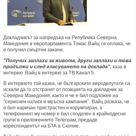
Докладчикът за напредъка на Република Северна
Македония в европарламента Томас Вайц се оплака, че
е получил смъртни закани.
"Получих заплахи за живота, други заплахи и това
продължи и след гласуването на доклада",
каза в
интервю Вайц в интервю за ТВ Канал 5.
В интервюто той казва, че българските евродепутати са
искали да го отстранят от позицията на докладчик за
Северна Македония, както и че е бил подложен на
"сериозен натиск и мръсна кампания". Вайц разказа, че
е бил наричан пристрастен и корумпиран, а
телефонният му номер е бил споделен в крайнодесни
групи в приложението Телеграм, предаде
кореспондентът на БТА в Скопие.