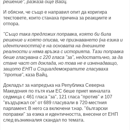
решение", разказа още Вайц.
И обясни, че също е направил опит да коригира
текстовете, които станаха причина за реакциите и
отпора.
"Също така предложих поправка, която би била
решение и която описва, че признаването (на езика и
идентичността) е на основата на днешните
реалности и няма връзка с историята. Тази поправка
беше гласувана с 220 гласа "за", недостатъчно, за да
стане част от доклада, но това не е изненадващо,
защото ЕНП и Социалдемократите гласуваха
"против"
, каза Вайц.
Докладът за напредъка на Република Северна
Македония по пътя към ЕС беше приет миналата
седмица с 461 гласа "за", 121 гласа "против" и 107
"въздържал се" от 689 гласували в 720-местния
парламент. В него са включени т.нар. "български
поправки" за езика и идентичността, внесени от ЕНП
след възникналия скандал по темата.