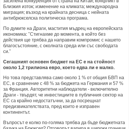
засилена конкуренция от страна на Китай; конфликт в
Близкия изток; изменение на климата; международна
миграция; възход на крайната десница с нейната
антибрюкселска политическа програма.
По думите на Драги, мастития мъдрец на европейската
икономика: "Стигнахме до момента, в който без
действия ще трябва да направим компромис с нашето
благосъстояние, с околната среда или със свободата
си."
Сегашният основен бюджет на ЕС е на стойност
около 1,2 трилиона евро, което едва ли е малко.
Но това представлява само около 1 % от общия БВП на
ЕС, в сравнение с 48 % за бюджета на Германия и 57 %
за Франция. Авторитетни наблюдатели - включително
Драги - твърдят, че инвестициите в публичния сектор на
ЕС са крайно недостатъчни, за да посрещнат
предизвикателствата, пред които е изправен
континентът.
Въпросът е колко по-голяма трябва да бъде бюджетната
базука на Брюксел? Отговорът варира в широки граници