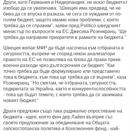
Други, като Германия и Нидерландия, не искат бюджетът
изобщо да се увеличава. "Швеция има предвид, че не
бива да се впуска в разказа, че сега се нуждаем от по-
голям бюджет, защото имаме нови проблеми, с които
трябва да се справим", заяви пред Politico шведският
министър по въпросите на ЕС Джесика Розенкранц. "Ще
трябва да направим приоритети в рамките на бюджета."
Швеция желае МФР да бъде насочена към отбраната и
сигурността, въпреки че според някои анализатори
правото на ЕС не позволява на блока да прави преки
военни разходи чрез дългосрочния си бюджет. "Как
точно трябва да бъде формулирано или представено
това в бюджета, към това ще трябва да се върнем", каза
Розенкранц. "Но смятам, че отбраната, сигурността,
подкрепата за Украйна, както и конкурентоспособността
- това ще бъдат темите, с които трябва да се занимава
новият бюджет."
Драги предложи също така радикално опростяване на
бюджета - идея, която фон дер Лайен възприе със
своето предложение за обединяване на Общата
селскостопанска политика и Кохезионния фонд - най-