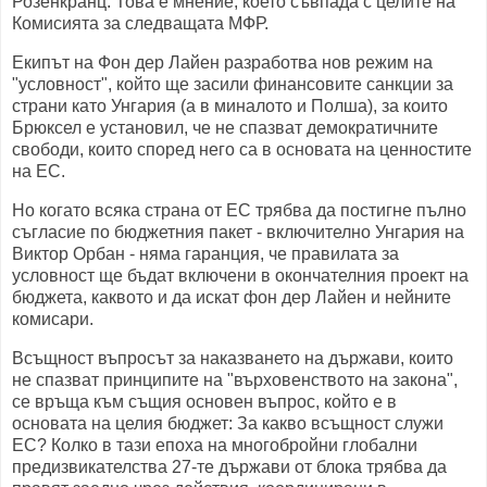
Розенкранц. Това е мнение, което съвпада с целите на
Комисията за следващата МФР.
Екипът на Фон дер Лайен разработва нов режим на
"условност", който ще засили финансовите санкции за
страни като Унгария (а в миналото и Полша), за които
Брюксел е установил, че не спазват демократичните
свободи, които според него са в основата на ценностите
на ЕС.
Но когато всяка страна от ЕС трябва да постигне пълно
съгласие по бюджетния пакет - включително Унгария на
Виктор Орбан - няма гаранция, че правилата за
условност ще бъдат включени в окончателния проект на
бюджета, каквото и да искат фон дер Лайен и нейните
комисари.
Всъщност въпросът за наказването на държави, които
не спазват принципите на "върховенството на закона",
се връща към същия основен въпрос, който е в
основата на целия бюджет: За какво всъщност служи
ЕС? Колко в тази епоха на многобройни глобални
предизвикателства 27-те държави от блока трябва да