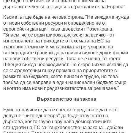
ще бъде политически и социално приемлив за
държавите-членки, а също и за гражданите на Европа".
Късметът ще бъде на негова страна. "Не виждаме нужда
от нови собствени ресурси и определено не от
европейски данъци", каза шведският Розенкранц.
"Знаем, че се води широка дискусия за всичко - от
използването на приходите от схемата на ЕС за
търговия с емисии и механизма за регулиране на
въглеродните граници до различни видове други форми
на нови собствени ресурси. Това не е нещо, от което
Швеция вижда необходимост. По-скоро бихме искали да
се съсредоточим върху промяна на приоритетите в
рамките на бюджета, което винаги е трудно, но това
трябва да се направи в един национален бюджет, също
и когато има нови предизвикателства за решаване."
Върховенство на закона
Един от начините да се спестят средства е да не се
допусне "нито едно евро" да бъде отпуснато на
държава, която грубо нарушава демократичните
стандарти на ЕС за "върховенство на закона", добави