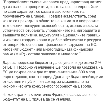
"Европейският съюз е изправен пред нарастващ натиск
да изпълнява приоритети, които са все по-европейски
по своя характер", се казва в заключението на
проучването на Bruegel. "Предизвикателствата, сред
които са преходът в областта на климата и цифровите
технологии, конкурентоспособността, икономическата
устойчивост, отбраната, управлението на миграцията и
външната политика, надхвърлят националните граници
и изискват координирани и добре обезпечени с ресурси
отговори. Но основният финансов инструмент на ЕС,
неговият бюджет - или многогодишната финансова
рамка (МФР) - остава зациклил в миналото."
Дарвас предложи бюджетът да се увеличи до около 2 %
от БВП. Подобно увеличение ще позволи на бюджета на
ЕС да покрие своя дял от допълнителните 800 млрд.
евро годишно, които според Драги ще бъдат необходими
от частния и публичния сектор за съживяване на
икономическата конкурентоспособност на Европа.
Някои страни, включително Франция, са съгласни, че
бюджетът на ЕС трябва да се увеличи.