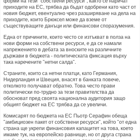
форми на тези "собствени ресурси", както се наричат
приходите на ЕС, трябва да бъдат одобрени като част от
новия бюджет, евентуално чрез разширяване на дела на
приходите, които Брюксел може да вземе от
съществуващите данъци или финансови споразумения.
Една от причините, които често се изтъкват в полза на
нови форми на собствени ресурси, е да се намали
напрежението в дебата за вноските на различните
държави в бюджета - политическата фиксация върху
така наречените "нетни салда".
Страните, които са нетни платци, като Германия,
Нидерландия и Швеция, внасят в банката повече,
отколкото получават обратно. Това често прави
политически по-трудно за тези правителства да
обосноват пред своята национална аудитория защо
общият бюджет на ЕС трябва да се увеличи.
Комисарят по бюджета на ЕС Пьотр Серафин обеща
"амбициозен пакет от собствени ресурси", който "от една
страна ще укрепи финансовия капацитет на това, което
имаме тук, на европейско равнище, но от друга страна