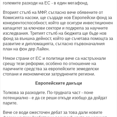
големите разходи на ЕС - в един мегафонд.
Вторият стълб на МФР, съгласно вече обявените от
Комисията насоки, ще създаде нов Европейски фонд за
конкурентоспособност, който ще осигури инвестиционен
капацитет за ключови сектори и подкрепа за научните
изследвания. Третият стълб на бюджета ще бъде нов
фонд за външна дейност, който ще съчетава помощта за
развитие и дипломацията, съгласно първоначалния
план на фон дер Лайен.
Някои страни от ЕС и политици вече са настръхнали
срещу тези реформи, особено по отношение на
паричните средства за европейските земеделски
стопани и икономически затруднените региони.
Европейските данъци
Толкова за разходите. По-трудната част - поне
потенциално - е да се реши откъде изобщо да дойдат
парите.
Вече се води ожесточен дебат за това дали новите