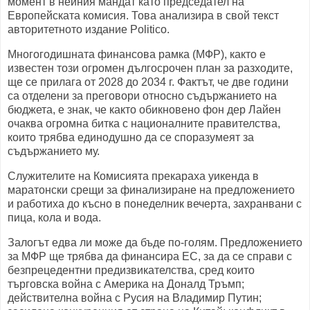
момент в нейния мандат като председател на
Европейската комисия. Това анализира в свой текст
авторитетното издание Politico.
Многогодишната финансова рамка (МФР), както е
известен този огромен дългосрочен план за разходите,
ще се прилага от 2028 до 2034 г. Фактът, че две години
са отделени за преговори относно съдържанието на
бюджета, е знак, че както обикновено фон дер Лайен
очаква огромна битка с националните правителства,
които трябва единодушно да се споразумеят за
съдържанието му.
Служителите на Комисията прекараха уикенда в
маратонски срещи за финализиране на предложението
и работиха до късно в понеделник вечерта, захранвани с
пица, кола и вода.
Залогът едва ли може да бъде по-голям. Предложението
за МФР ще трябва да финансира ЕС, за да се справи с
безпрецедентни предизвикателства, сред които
търговска война с Америка на Доналд Тръмп;
действителна война с Русия на Владимир Путин;