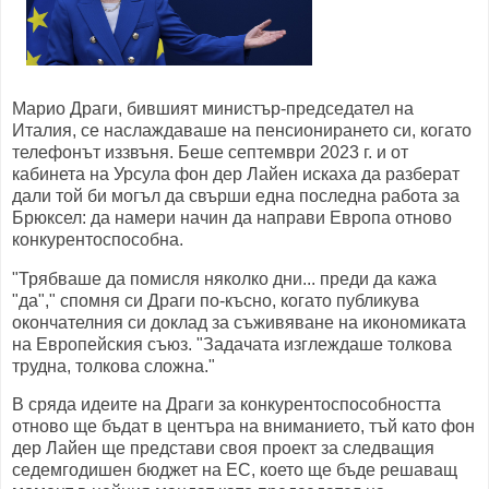
Марио Драги, бившият министър-председател на
Италия, се наслаждаваше на пенсионирането си, когато
телефонът иззвъня. Беше септември 2023 г. и от
кабинета на Урсула фон дер Лайен искаха да разберат
дали той би могъл да свърши една последна работа за
Брюксел: да намери начин да направи Европа отново
конкурентоспособна.
"Трябваше да помисля няколко дни... преди да кажа
"да"," спомня си Драги по-късно, когато публикува
окончателния си доклад за съживяване на икономиката
на Европейския съюз. "Задачата изглеждаше толкова
трудна, толкова сложна."
В сряда идеите на Драги за конкурентоспособността
отново ще бъдат в центъра на вниманието, тъй като фон
дер Лайен ще представи своя проект за следващия
седемгодишен бюджет на ЕС, което ще бъде решаващ