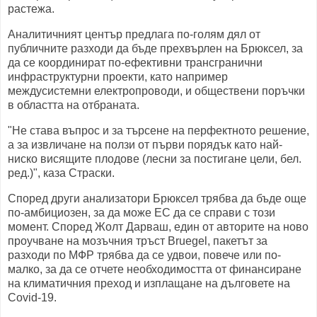
растежа.
Аналитичният център предлага по-голям дял от
публичните разходи да бъде прехвърлен на Брюксел, за
да се координират по-ефективни трансгранични
инфраструктурни проекти, като например
междусистемни електропроводи, и обществени поръчки
в областта на отбраната.
"Не става въпрос и за търсене на перфектното решение,
а за извличане на ползи от първи порядък като най-
ниско висящите плодове (лесни за постигане цели, бел.
ред.)", каза Страски.
Според други анализатори Брюксел трябва да бъде още
по-амбициозен, за да може ЕС да се справи с този
момент. Според Жолт Дарваш, един от авторите на ново
проучване на мозъчния тръст Bruegel, пакетът за
разходи по МФР трябва да се удвои, повече или по-
малко, за да се отчете необходимостта от финансиране
на климатичния преход и изплащане на дълговете на
Covid-19.