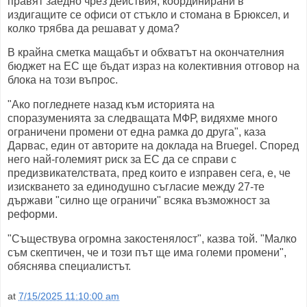
правят заедно чрез действия, координирани в
издигащите се офиси от стъкло и стомана в Брюксел, и
колко трябва да решават у дома?
В крайна сметка мащабът и обхватът на окончателния
бюджет на ЕС ще бъдат израз на колективния отговор на
блока на този въпрос.
"Ако погледнете назад към историята на
споразуменията за следващата МФР, видяхме много
ограничени промени от една рамка до друга", каза
Дарвас, един от авторите на доклада на Bruegel. Според
него най-големият риск за ЕС да се справи с
предизвикателствата, пред които е изправен сега, е, че
изискването за единодушно съгласие между 27-те
държави "силно ще ограничи" всяка възможност за
реформи.
"Съществува огромна закостенялост", казва той. "Малко
съм скептичен, че и този път ще има големи промени",
обяснява специалистът.
at
7/15/2025 11:10:00 am