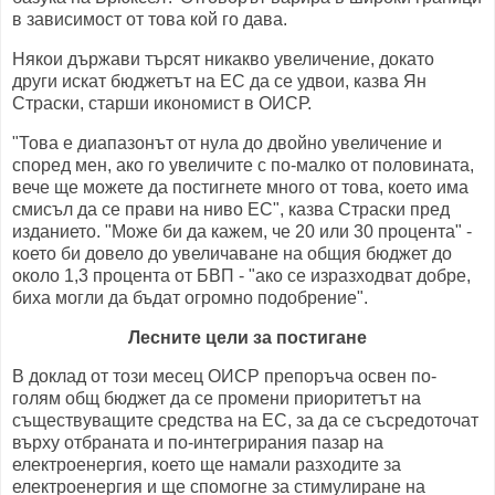
в зависимост от това кой го дава.
Някои държави търсят никакво увеличение, докато
други искат бюджетът на ЕС да се удвои, казва Ян
Страски, старши икономист в ОИСР.
"Това е диапазонът от нула до двойно увеличение и
според мен, ако го увеличите с по-малко от половината,
вече ще можете да постигнете много от това, което има
смисъл да се прави на ниво ЕС", казва Страски пред
изданието. "Може би да кажем, че 20 или 30 процента" -
което би довело до увеличаване на общия бюджет до
около 1,3 процента от БВП - "ако се изразходват добре,
биха могли да бъдат огромно подобрение".
Лесните цели за постигане
В доклад от този месец ОИСР препоръча освен по-
голям общ бюджет да се промени приоритетът на
съществуващите средства на ЕС, за да се съсредоточат
върху отбраната и по-интегрирания пазар на
електроенергия, което ще намали разходите за
електроенергия и ще спомогне за стимулиране на