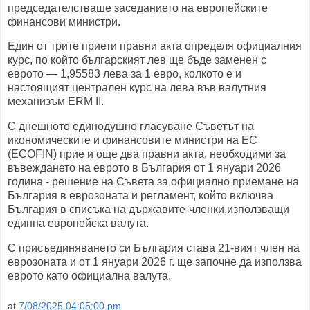
председателстваше заседанието на европейските
финансови министри.
Един от трите приети правни акта определя официалния
курс, по който българският лев ще бъде заменен с
еврото — 1,95583 лева за 1 евро, колкото е и
настоящият централен курс на лева във валутния
механизъм ERM II.
С днешното единодушно гласуване Съветът на
икономическите и финансовите министри на ЕС
(ECOFIN) прие и още два правни акта, необходими за
въвеждането на еврото в България от 1 януари 2026
година - решение на Съвета за официално приемане на
България в еврозоната и регламент, който включва
България в списъка на държавите‑членки,използващи
единна европейска валута.
С присъединяването си България става 21-вият член на
еврозоната и от 1 януари 2026 г. ще започне да използва
еврото като официална валута.
at
7/08/2025 04:05:00 pm