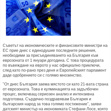
Съветът на икономическите и финансовите министри на
ЕС прие днес с единодушие последните решения,
необходими за присъединяването на България към
еврозоната от 1 януари догодина. С това процедурата
по въвеждане на еврото у нас официално приключи,
след като по-рано през деня и Европейският парламент
даде одобрението си с голямо мнозинство.
"От днес България заема мястото си като 21-вата страна
от еврозоната. Това е кулминацията на задълбочен
процес, включващ сериозен анализ и интензивна
подготовка. Сърдечно поздравявам България и
българския народ за това голямо постижение", заяви
датският министър на икономиката Стефани Лосе, която