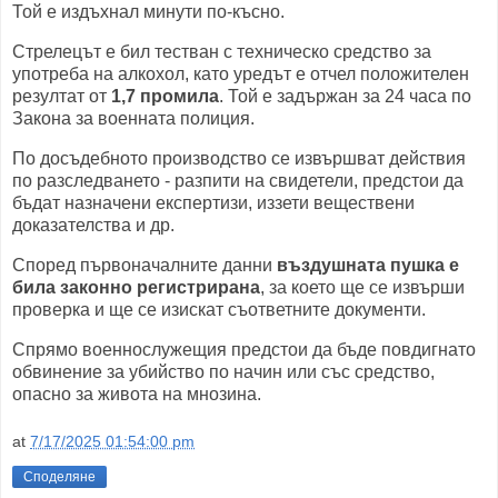
Той е издъхнал минути по-късно.
Стрелецът е бил тестван с техническо средство за
употреба на алкохол, като уредът е отчел положителен
резултат от
1,7 промила
. Той е задържан за 24 часа по
Закона за военната полиция.
По досъдебното производство се извършват действия
по разследването - разпити на свидетели, предстои да
бъдат назначени експертизи, иззети веществени
доказателства и др.
Според първоначалните данни
въздушната пушка е
била законно регистрирана
, за което ще се извърши
проверка и ще се изискат съответните документи.
Спрямо военнослужещия предстои да бъде повдигнато
обвинение за убийство по начин или със средство,
опасно за живота на мнозина.
at
7/17/2025 01:54:00 pm
Споделяне