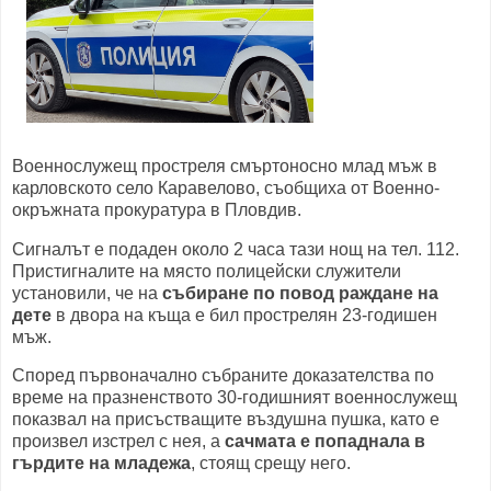
Военнослужещ простреля смъртоносно млад мъж в
карловското село Каравелово, съобщиха от Военно-
окръжната прокуратура в Пловдив.
Сигналът е подаден около 2 часа тази нощ на тел. 112.
Пристигналите на място полицейски служители
установили, че на
събиране по повод раждане на
дете
в двора на къща е бил прострелян 23-годишен
мъж.
Според първоначално събраните доказателства по
време на празненството 30-годишният военнослужещ
показвал на присъстващите въздушна пушка, като е
произвел изстрел с нея, а
сачмата е попаднала в
гърдите на младежа
, стоящ срещу него.