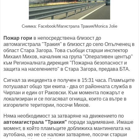
Снимка: Facebook/Магистрала Тракия/Monica Jolie
Пожар гори
в непосредствена близост до
автомагистрала "Тракия" в близост до село Опълченец в
област Стара Загора. Това съобщи старши инспектор
Михаил Михов, началник на група "Оперативен център"
към Регионалната дирекция "Пожарна безопасност и
защита на населението" в Стара Загора, предава БТА.
Сигнал за инцидента е получен в 15:31 часа. Пламъците
потушават общо три екипа - два от районната служба в
Чирпан и един от Раковски. Към момента пожарът е
локализиран и се погасяват огнища, които са вътре в
изгорелите територии, посочи Михов.
Няма необходимост за затваряне на движението по
автомагистрала "Тракия"
поради задимяване. Имаше
момент, в който пламъците доближиха мантинелата на
аутобана, но не се наложи затваряне, посочи старши