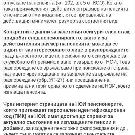
отпускане на пенсията (чл. 102, ал. 5 от КСО). Когато
така преизчисленият действителен размер на пенсията
е по-нисък от минималния, тя се приравнява на
действащия минимален размер за съответния вид.
Конкретните данни за зачетения осигурителен стаж,
придобит след пенсионирането, както и за
действителния размер на пенсията, може да се
видят от заинтересованото лице в разпореждането
на длъжностното лице по пенсионното осигуряване за
служебното й преизчисляване, извършено от НОИ. Това
разпореждане се връчва само при поискване от страна
на лицето чрез подаване на заявление за връчване на
разпореждане (обр. УП-27) или посещаване на
приемната на териториалното поделение на НОИ, което
изплаща пенсията.
Чрез интернет страницата на НОИ пенсионерите,
които притежават персонален идентификационен
код (ПИК) на НОИ, имат достъп до справки за
актуално състояние на изплащаните пенсии и
добавки,
за издадени пенсионни разпореждания и др.,
където също могат да се запознаят с конкретните