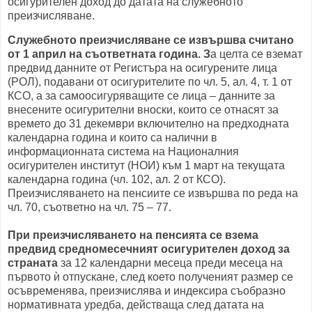
осигурителен доход до датата на служебното
преизчисляване.
Служебното преизчисляване се извършва считано
от 1 април на съответната година. З
а целта се вземат
предвид данните от Регистъра на осигурените лица
(РОЛ), подавани от осигурителите по чл. 5, ал. 4, т. 1 от
КСО, а за самоосигуряващите се лица – данните за
внесените осигурителни вноски, които се отнасят за
времето до 31 декември включително на предходната
календарна година и които са налични в
информационната система на Националния
осигурителен институт (НОИ) към 1 март на текущата
календарна година (чл. 102, ал. 2 от КСО).
Преизчисляването на пенсиите се извършва по реда на
чл. 70, съответно на чл. 75 – 77.
При преизчисляването на пенсията се взема
предвид средномесечният осигурителен доход за
страната
за 12 календарни месеца преди месеца на
първото ѝ отпускане, след което полученият размер се
осъвременява, преизчислява и индексира съобразно
нормативната уредба, действаща след датата на