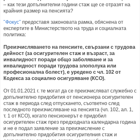
– как тези допълнителни години стаж ще се отразят на
крайния размер на пенсията?
"Фокус"
предоставя законовата рамка, обяснена от
експертите в Министерството на труда и социалната
политика:
Преизчисляването на пенсиите, свързани с трудова
дейност (за осигурителен стаж и възраст, за
инвалидност поради общо заболяване и за
инвалидност поради трудова злополука или
професионална болест), е уредено с чл. 102 от
Кодекса за социално осигуряване (КСО).
От 01.01.2021 г. те могат да се преизчисляват служебно с
допълнително придобития от пенсионера осигурителен
стаж в периода след отпускането, съответно след
последното преизчисляване на пенсията (чл. 102, ал. 1,
т. 1 от КСО), когато пенсионерът е придобил
осигурителен стаж през предходната календарна година
и не е подал заявление за преизчисление с
допълнително придобития осигурителния стаж и