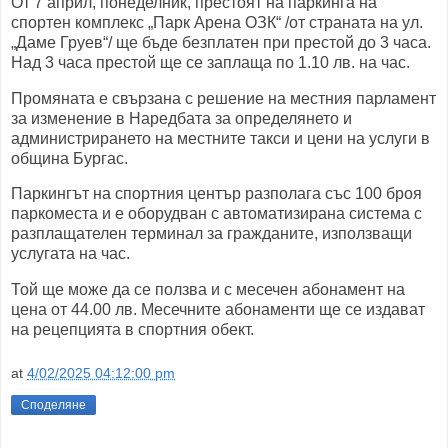
От 7 април, понеделник, престоят на паркинга на
спортен комплекс „Парк Арена ОЗК“ /от страната на ул.
„Даме Груев“/ ще бъде безплатен при престой до 3 часа.
Над 3 часа престой ще се заплаща по 1.10 лв. на час.
Промяната е свързана с решение на местния парламент
за изменение в Наредбата за определянето и
администрирането на местните такси и цени на услуги в
община Бургас.
Паркингът на спортния център разполага със 100 броя
паркоместа и е оборудван с автоматизирана система с
разплащателен терминал за гражданите, използващи
услугата на час.
Той ще може да се ползва и с месечен абонамент на
цена от 44.00 лв. Месечните абонаменти ще се издават
на рецепцията в спортния обект.
at
4/02/2025 04:12:00 pm
Споделяне