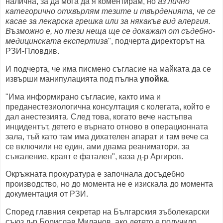
налична, за да мога да я коментирам, но
аз лично
категорично отхвърлям тезите и твърденията, че се
касае за лекарска грешка или за някакъв вид алергия.
Възможно е, но тези неща ще се докажат от съдебно-
медицинската експертиза
", подчерта директорът на
РЗИ-Пловдив.
И подчерта, че има писмено съгласие на майката да се
извърши манипулацията под пълна
упойка
.
"Има информирано съгласие, както има и
преданестезиологична консултация с колегата, който е
дал анестезията. След това, когато вече настъпва
инцидентът, детето е върнато отново в операционната
зала, тъй като там има дихателен апарат и там вече са
се включили не един, ами двама реаниматори, за
съжаление, краят е фатален", каза д-р Аргиров.
Окръжната прокуратура е започнала досъдебно
производство, но до момента не е изискала до момента
документация от РЗИ.
Според главния секретар на Българския зъболекарски
съюз д-р Борислав Миланов, ако детето е получило