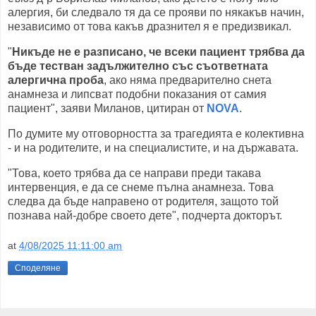
алергия, би следвало тя да се прояви по някакъв начин,
независимо от това какъв дразнител я е предизвикал.
"
Никъде не е разписано, че всеки пациент трябва да
бъде тестван задължително със съответната
алергична проба
, ако няма предварително снета
анамнеза и липсват подобни показания от самия
пациент", заяви Миланов, цитиран от
NOVA
.
По думите му отговорността за трагедията е колективна
- и на родителите, и на специалистите, и на държавата.
"Това, което трябва да се направи преди такава
интервенция, е да се снеме пълна анамнеза. Това
следва да бъде направено от родителя, защото той
познава най-добре своето дете", подчерта докторът.
at
4/08/2025 11:11:00 am
Споделяне