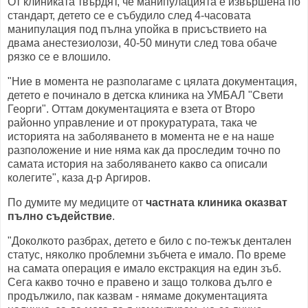
От клиниката твърдят, че манипулацията е извършена по
стандарт, детето се е събудило след 4-часовата
манипулация под пълна упойка в присъствието на
двама анестезиолози, 40-50 минути след това обаче
рязко се е влошило.
"Ние в момента не разполагаме с цялата документация,
детето е починало в детска клиника на УМБАЛ "Свети
Георги". Оттам документацията е взета от Второ
районно управление и от прокуратурата, така че
историята на заболяването в момента не е на наше
разположение и ние няма как да проследим точно по
самата история на заболяването какво са описали
колегите", каза д-р Аргиров.
По думите му медиците от
частната клиника оказват
пълно съдействие
.
"Доколкото разбрах, детето е било с по-тежък дентален
статус, няколко проблемни зъбчета е имало. По време
на самата операция е имало екстракция на един зъб.
Сега какво точно е правено и защо толкова дълго е
продължило, пак казвам - нямаме документацията