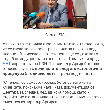
Снимка: БТА
Аз лично категорично отхвърлям тезите и твърденията,
че се касае за лекарска грешка или за някакъв вид
алергия. Възможно е, но тези неща ще се докажат от
съдебно-медицинската експертиза. Това заяви пред
БНТ
директорът на РЗИ-Пловдив д-р Аргир Аргиров
относно случая с
починалото след стоматологична
процедура 5-годишно дете
в града под тепетата.
"От вчера се самосезирахме. Установихме коя е
клиниката, поискахме наличната документация от
Центъра за спешна медицинска помощ, както и
съдействие и становище от Българския зъболекарски
съюз", коментира д-р Аргиров.