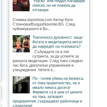
"Наско" или Нидал Алгафари
поиска, но не пожела да
отговори
Снимка:slavishow.com Автор Катя
Стоянова/BurgasNovinite.BG След
публикуването в Bu...
Токсичната духовност: защо
йогата и медитацията могат
да навредят на психиката?
Събуждате се в пет
сутринта, за да успеете за
ранната медитация. След това следват
час йога, дихателни упражнения и
утвърждения. Четете к...
По - голям убиец на бизнеса,
от това правителство, не е
имало никога досега!
Фирмите са в шок от цените
на тока, затварят
предприятия, съкращават работници и
служители!