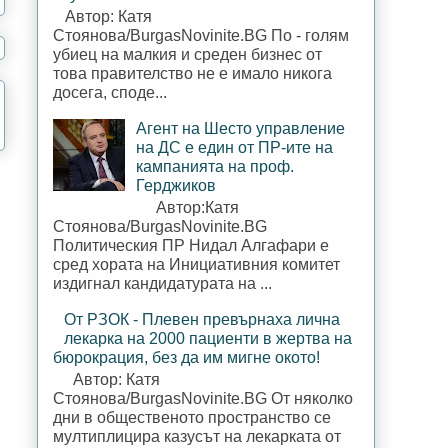
Автор: Катя
Стоянова/BurgasNovinite.BG По - голям
убиец на малкия и среден бизнес от
това правителство не е имало никога
досега, споде...
Агент на Шесто управление
на ДС е един от ПР-ите на
кампанията на проф.
Герджиков
Автор:Катя
Стоянова/BurgasNovinite.BG
Политическия ПР Нидал Алгафари е
сред хората на Инициативния комитет
издигнал кандидатурата на ...
От РЗОК - Плевен превърнаха лична
лекарка на 2000 пациенти в жертва на
бюрокрация, без да им мигне окото!
Автор: Катя
Стоянова/BurgasNovinite.BG От няколко
дни в общественото пространство се
мултиплицира казусът на лекарката от