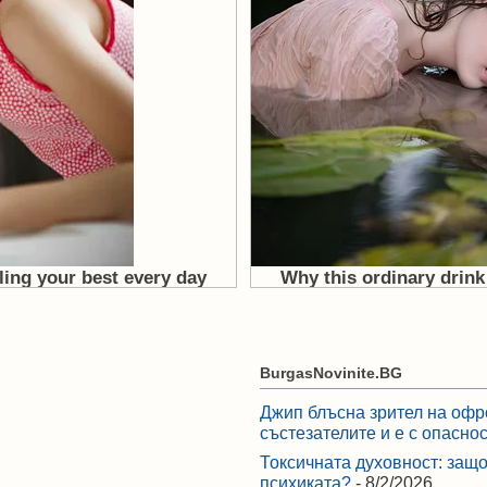
BurgasNovinite.BG
Джип блъсна зрител на офр
състезателите и е с опасно
Токсичната духовност: защо
психиката?
- 8/2/2026