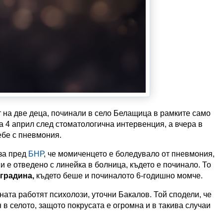
 на две деца, починали в село Белащица в рамките само
а 4 април след стоматологична интервенция, а вчера в
ебе с пневмония.
за пред
БНР
, че момиченцето е боледувало от пневмония,
и е отведено с линейка в болница, където е починало. То
 градина,
където беше и починалото 6-годишно момче.
ата работят психолози, уточни Бакалов. Той сподели, че
в селото, защото покрусата е огромна и в такива случаи