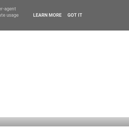
er-agent
rate usage
LEARN MORE
GOT IT