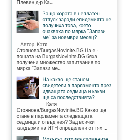
Плевен д-р Ка...
Защо хората в неплатен
отпуск заради епидемията не
получиха това, което
очакваха по мярка "Запази
ме" за ноември месец?
Автор: Катя
Стоянова/BurgasNovinite.BG На е -
пощата на BurgasNovinite.BG бяха
получени множество запитвания по
мярка "Запази ме...
На какво ще станем
свидетели в парламента през
идващата седмица и какви
ще са последствията?
Катя
Стоянова/BurgasNovinite.BG Какво ще
стане в парламента следващата
седмица и отвъд нея? Зад всички
кандърми на ИТН определени от тях ...
Мозъкът изтрива спомените,