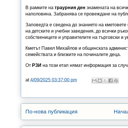
В рамките на
траурния ден
знамената на всичк
наполовина. Забранява се провеждане на публи
Заповедта е сведена до знанието на кметовете 
на детските и учебни заведения, до всички ръко
собствениците и управителите на търговски и у
Кметът Павел Михайлов и общинската админист
семействата и близките на починалите деца.
От
РЗИ
на този етап нямат информация за случ
at
4/09/2025 03:37:00 pm
По-нова публикация
Нача