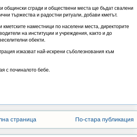
и общински сгради и обществени места ще бъдат свалени
чни тържества и радостни ритуали, добави кметът.
и кметските наместници по населени места, директорите
водители на институции и учреждения, както и до
веселителни обекти.
рация изказват най-искрени съболезнования към
ая с починалото бебе.
лна страница
По-стара публикация