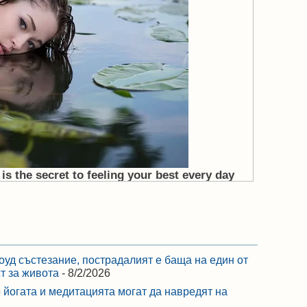
оуд състезание, пострадалият е баща на един от
ст за живота
- 8/2/2026
 йогата и медитацията могат да навредят на