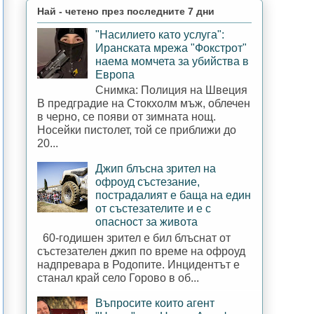
Най - четено през последните 7 дни
"Насилието като услуга":
Иранската мрежа "Фокстрот"
наема момчета за убийства в
Европа
Снимка: Полиция на Швеция
В предградие на Стокхолм мъж, облечен
в черно, се появи от зимната нощ.
Носейки пистолет, той се приближи до
20...
Джип блъсна зрител на
офроуд състезание,
пострадалият е баща на един
от състезателите и е с
опасност за живота
60-годишен зрител е бил блъснат от
състезателен джип по време на офроуд
надпревара в Родопите. Инцидентът е
станал край село Горово в об...
Въпросите които агент