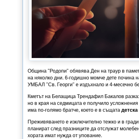
Община "Родопи" обявява Ден на траур в памет
на няколко дни. 6-годишно момче дете почина н
УМБАЛ "Св. Георги" е издъхнало и 4-месечно б
Кметът на Белащица Трендафил Бакалов разка
но в края на седмицата е получило усложнения 
има по-голямо братче, което е в същата
детска
Преживяването е изключително тежко и в градин
планират след празниците да отслужат молебен 
хората имат нужда от упование.