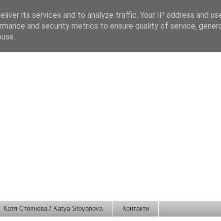
liver its services and to analyze traffic. Your IP address and us
rmance and security metrics to ensure quality of service, gene
buse.
Катя Стоянова / Katya Stoyanova
Контакти