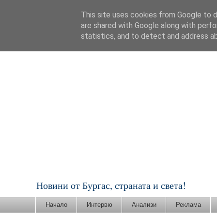
This site uses cookies from Google to de
are shared with Google along with perfo
statistics, and to detect and address a
Новини от Бургас, страната и света!
Начало
Интервю
Анализи
Реклама