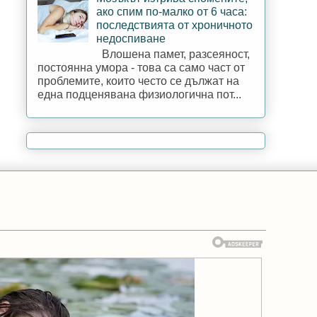
ако спим по-малко от 6 часа:
последствията от хроничното
недоспиване
Влошена памет, разсеяност,
постоянна умора - това са само част от
проблемите, които често се дължат на
една подценявана физиологична пот...