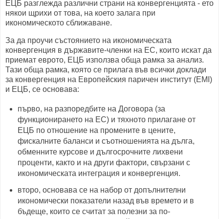
ЕЦБ разглежда различни страни на конвергенцията - ето
някои щрихи от това, на което залага при
икономическото сближаване.
За да проучи състоянието на икономическата
конвергенция в държавите-членки на ЕС, които искат да
приемат еврото, ЕЦБ използва обща рамка за анализ.
Тази обща рамка, която се прилага във всички доклади
за конвергенция на Европейския паричен институт (EMI)
и ЕЦБ, се основава:
първо, на разпоредбите на Договора (за
функционирането на ЕС) и тяхното прилагане от
ЕЦБ по отношение на промените в цените,
фискалните баланси и съотношенията на дълга,
обменните курсове и дългосрочните лихвени
проценти, както и на други фактори, свързани с
икономическата интеграция и конвергенция.
второ, основава се на набор от допълнителни
икономически показатели назад във времето и в
бъдеще, които се считат за полезни за по-