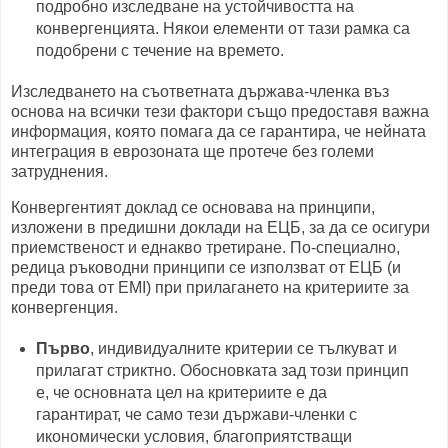
подробно изследване на устойчивостта на
конвергенцията. Някои елементи от тази рамка са
подобрени с течение на времето.
Изследването на съответната държава-членка въз
основа на всички тези фактори също предоставя важна
информация, която помага да се гарантира, че нейната
интеграция в еврозоната ще протече без големи
затруднения.
Конвергентият доклад се основава на принципи,
изложени в предишни доклади на ЕЦБ, за да се осигури
приемственост и еднакво третиране. По-специално,
редица ръководни принципи се използват от ЕЦБ (и
преди това от EMI) при прилагането на критериите за
конвергенция.
Първо
, индивидуалните критерии се тълкуват и
прилагат стриктно. Обосновката зад този принцип
е, че основната цел на критериите е да
гарантират, че само тези държави-членки с
икономически условия, благоприятстващи