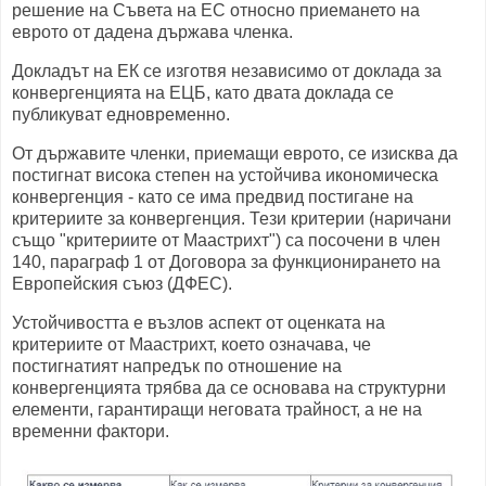
решение на Съвета на ЕС относно приемането на
еврото от дадена държава членка.
Докладът на ЕК се изготвя независимо от доклада за
конвергенцията на ЕЦБ, като двата доклада се
публикуват едновременно.
От държавите членки, приемащи еврото, се изисква да
постигнат висока степен на устойчива икономическа
конвергенция - като се има предвид постигане на
критериите за конвергенция. Тези критерии (наричани
също "критериите от Маастрихт") са посочени в член
140, параграф 1 от Договора за функционирането на
Европейския съюз (ДФЕС).
Устойчивостта е възлов аспект от оценката на
критериите от Маастрихт, което означава, че
постигнатият напредък по отношение на
конвергенцията трябва да се основава на структурни
елементи, гарантиращи неговата трайност, а не на
временни фактори.