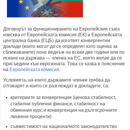
Договорът за функционирането на Европейския съюз
изисква от Европейската комисия (ЕК) и Европейската
централна банка (ЕЦБ) да изготвят конвергентни
доклади (които могат да се определят като оценка за
сближаванете) поне веднъж на всеки две години или по
искане на държава — членка на ЕС, която желае да се
присъедини към еврозоната. Това се казва в пояснение
на
Европейската комисия
.
Условията, на които държавите членки трябва да
отговарят и които се разглеждат в докладите, са:
критериите за конвергенция (ценова стабилност,
стабилни публични финанси, стабилност на
обменния курс и конвергенция на дългосрочните
лихвени проценти)
съвместимост на националното законодателство