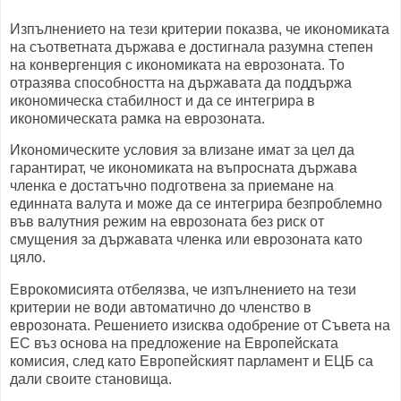
Изпълнението на тези критерии показва, че икономиката
на съответната държава е достигнала разумна степен
на конвергенция с икономиката на еврозоната. То
отразява способността на държавата да поддържа
икономическа стабилност и да се интегрира в
икономическата рамка на еврозоната.
Икономическите условия за влизане имат за цел да
гарантират, че икономиката на въпросната държава
членка е достатъчно подготвена за приемане на
единната валута и може да се интегрира безпроблемно
във валутния режим на еврозоната без риск от
смущения за държавата членка или еврозоната като
цяло.
Еврокомисията отбелязва, че изпълнението на тези
критерии не води автоматично до членство в
еврозоната. Решението изисква одобрение от Съвета на
ЕС въз основа на предложение на Европейската
комисия, след като Европейският парламент и ЕЦБ са
дали своите становища.