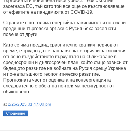
търговията и повишена несигурност. Тези събития
засегнаха ЕС, тъй като той все още се възстановяваше
от ефектите на пандемията от COVID-19.
Страните с по-голяма енергийна зависимост и по-силни
предишни търговски връзки с Русия бяха засегнати
повече от други.
Като се има предвид сравнително краткия период от
време, е трудно да се направят категорични заключения
относно въздействието върху пътя на сближаване в
средносрочен и дългосрочен план, който също зависи от
бъдещото развитие на войната на Русия срещу Украйна
и по-нататъшното геополитическо развитие.
Прогнозната част от оценката на конвергенцията
следователно е обект на по-голяма несигурност от
обикновено.
at
2/25/2025 01:47:00 pm
Споделяне