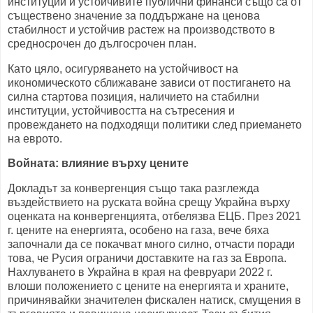
институции и устойчивите публични финанси също са от
съществено значение за поддържане на ценова
стабилност и устойчив растеж на производството в
средносрочен до дългосрочен план.
Като цяло, осигуряването на устойчивост на
икономическото сближаване зависи от постигането на
силна стартова позиция, наличието на стабилни
институции, устойчивостта на сътресения и
провеждането на подходящи политики след приемането
на еврото.
Войната: влияние върху цените
Докладът за конвергенция също така разглежда
въздействието на руската война срещу Украйна върху
оценката на конвергенцията, отбелязва ЕЦБ. През 2021
г. цените на енергията, особено на газа, вече бяха
започнали да се покачват много силно, отчасти поради
това, че Русия ограничи доставките на газ за Европа.
Нахлуването в Украйна в края на февруари 2022 г.
влоши положението с цените на енергията и храните,
причинявайки значителен фискален натиск, смущения в