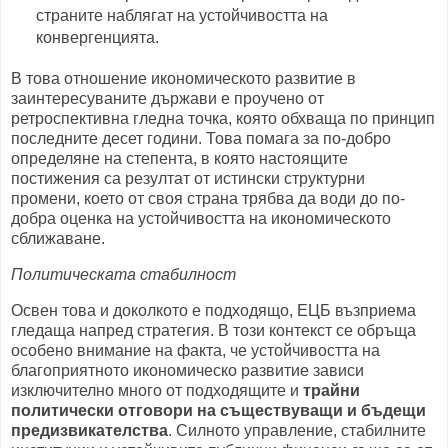
страните наблягат на устойчивостта на
конвергенцията.
В това отношение икономическото развитие в
заинтересуваните държави е проучено от
ретроспективна гледна точка, която обхваща по принцип
последните десет години. Това помага за по-добро
определяне на степента, в която настоящите
постижения са резултат от истински структурни
промени, което от своя страна трябва да води до по-
добра оценка на устойчивостта на икономическото
сближаване.
Политическата стабилност
Освен това и доколкото е подходящо, ЕЦБ възприема
гледаща напред стратегия. В този контекст се обръща
особено внимание на факта, че устойчивостта на
благоприятното икономическо развитие зависи
изключително много от подходящите и
трайни
политически отговори на съществуващи и бъдещи
предизвикателства
. Силното управление, стабилните