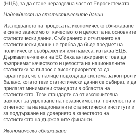
(НЦБ), за да стане неразделна част от Евросистемата.
Надеждност на статистическите данни
Изследването на процеса на икономическо сближаване
е силно зависимо от качеството и целостта на основните
статистически данни. Събирането и отчитането на
статистически данни не трябва да бъде предмет на
политически съображения или намеса, изтъква ЕЦБ.
Държавите-членки на ЕС бяха ангажирани с това да
възприемат качеството и целостта на националните
статистики за въпрос с висок приоритет, за да
гарантират, че е налице подходяща система за контрол и
баланс, когато тези статистически данни се събират, и да
прилагат минимални стандарти в областта на
статистиката. Тези стандарти са от изключителна
важност за укрепване на независимостта, почтеността и
отчетността на националните статистически институти и
за поддържане на доверието в качеството на
статистиката на държавните финанси.
Икономическо сближаване