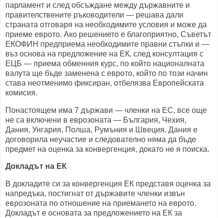
парламент и след обсъждане между държавните и
правителствените ръководители — решава дали
страната отговаря на необходимите условия и може да
приеме еврото. Ако решението е благоприятно, Съветът
ЕКОФИН предприема необходимите правни стъпки и —
въз основа на предложение на ЕК, след консултация с
ЕЦБ — приема обменния курс, по който националната
валута ще бъде заменена с еврото, който по този начин
става неотменимо фиксиран, отбелязва Европейската
комисия.
Понастоящем има 7 държави — членки на ЕС, все още
не са включени в еврозоната — България, Чехия,
Дания, Унгария, Полша, Румъния и Швеция. Дания е
договорила неучастие и следователно няма да бъде
предмет на оценка за конвергенция, докато не я поиска.
Докладът на ЕК
В докладите си за конвергенция ЕК представя оценка за
напредъка, постигнат от държавите членки извън
еврозоната по отношение на приемането на еврото.
Докладът е основата за предложението на ЕК за