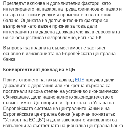
Прегледът включва и допълнителни фактори, като
интегрирането на пазара на труда, финансовия пазар и
пазара на стоки и услуги и промените в платежния
баланс. Оценката на допълнителните фактори се
възприема като важен признак за това дали
интеграцията на дадена държава членка в еврозоната
би се осъществила безпроблемно, изтъква ЕК.
Въпросът за правната съвместимост е застъпен
основно в изискванията на Европейската централна
банка.
Конвергентният доклад на ЕЦБ
При изготвянето на такъв доклад
ЕЦБ
проучва дали
държавите с дерогация или конкретна държава са
постигнали висока степен на устойчиво икономическо
сближаване, дали националното законодателство е
съвместимо с Договорите и Протокола за Устава на
Европейската система на централните банки и на
Европейската централна банка (наричан по-нататък
"Уставът на ЕСЦБ") и дали законовите изисквания са
изпълнени за съответната национална централна банка