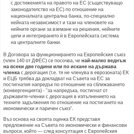
с достиженията на правото на ЕС (съществуващо
законодателство на ЕС) по отношение на
националната централна банка, по-специално
нейната независимост и тази на членовете на
нейните органи за вземане на решения, нейните
цели и интегрирането ѝ в Европейската система
на централните банки.
В Договора за функционирането на Европейския съюз
(член 140 от ДФЕС) се посочва, че
най-малко веднъж
на всеки две години или по искане на държава
членка
с дерогация (т.е. тя не членува в еврозоната) ЕК
и ЕЦБ трябва да докладват на Съвета на ЕС за
постигнатия напредък по отношение на сближаването
(конвергенцията) - "за напредъка, постигнат от
държавите-членки с дерогация в изпълнението на
техните задължения по отношение на постигането на
икономически и паричен съюз".
Въз основа на своята оценка ЕК представя
предложение на Съвета по икономически и финансови
въпроси, който — след консултация с Европейския