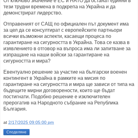
От ключово значение е ЕС и НАТО да останат единни в
тези трудни времена в подкрепа на Украйна и да
демонстрират лидерство.
Отправеният от САЩ по официален път документ има
за цел да се консултират с европейските партньори
всички възможни аспекти, касаещи процеса по
гарантиране на сигурността в Украйна. Това се казва в
изявлението в отговор на въпроса има ли запитване за
изпращане на наши войски за гарантиране на
сигурността и мира?
Евентуално решение за участие на български военен
контингент в Украйна в рамките на мисия по
гарантиране на сигурността и мира ще зависи от типа на
бъдещите мирни договорености, които ще бъдат
постигнати. Подобно решение е изключителен
прерогатив на Народното събрание на Република
България.
at
2/17/2025 09:05:00 pm
Споделяне