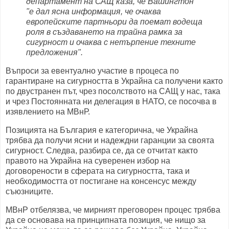
департамент на САЩ каза, че Вашингтон
"е дал ясна информация, че очаква
европейските партньори да поемат водеща
роля в създаването на трайна рамка за
сигурност и очаква с нетърпение техните
предложения".
Въпроси за евентуално участие в процеса по
гарантиране на сигурността в Украйна са получени както
по двустранен път, чрез посолството на САЩ у нас, така
и чрез Постоянната ни делегация в НАТО, се посочва в
изявлението на МВнР.
Позицията на България е категорична, че Украйна
трябва да получи ясни и надеждни гаранции за своята
сигурност. Следва, разбира се, да се отчитат както
правото на Украйна на суверенен избор на
договорености в сферата на сигурността, така и
необходимостта от постигане на консенсус между
съюзниците.
МВнР отбелязва, че мирният преговорен процес трябва
да се основава на принципната позиция, че нищо за