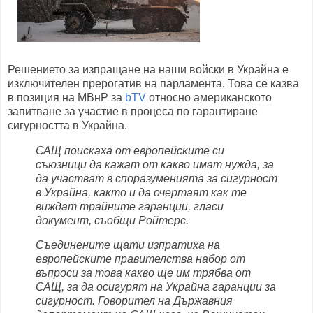
Решението за изпращане на наши войски в Украйна е
изключителен прерогатив на парламента. Това се казва
в позиция на МВнР за
bTV
относно американското
запитване за участие в процеса по гарантиране
сигурността в Украйна.
САЩ поискаха от европейските си
съюзници да кажат от какво имат нужда, за
да участват в споразуменията за сигурност
в Украйна, както и да очертаят как те
виждат трайните гаранции, гласи
документ, съобщи Ройтерс.
Съединените щати изпратиха на
европейските правителства набор от
въпроси за това какво ще им трябва от
САЩ, за да осигурят на Украйна гаранции за
сигурност. Говорител на Държавния