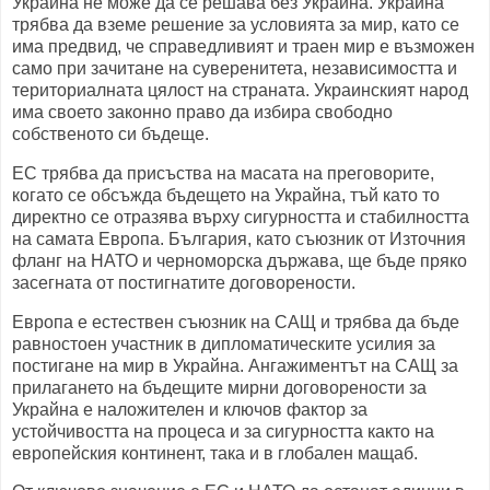
Украйна не може да се решава без Украйна. Украйна
трябва да вземе решение за условията за мир, като се
има предвид, че справедливият и траен мир е възможен
само при зачитане на суверенитета, независимостта и
териториалната цялост на страната. Украинският народ
има своето законно право да избира свободно
собственото си бъдеще.
ЕС трябва да присъства на масата на преговорите,
когато се обсъжда бъдещето на Украйна, тъй като то
директно се отразява върху сигурността и стабилността
на самата Европа. България, като съюзник от Източния
фланг на НАТО и черноморска държава, ще бъде пряко
засегната от постигнатите договорености.
Европа е естествен съюзник на САЩ и трябва да бъде
равностоен участник в дипломатическите усилия за
постигане на мир в Украйна. Ангажиментът на САЩ за
прилагането на бъдещите мирни договорености за
Украйна е наложителен и ключов фактор за
устойчивостта на процеса и за сигурността както на
европейския континент, така и в глобален мащаб.