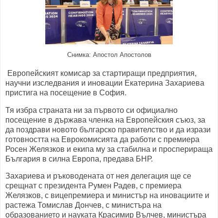
Снимка: Апостол Апостолов
Европейският комисар за стартиращи предприятия,
научни изследвания и иновации Екатерина Захариева
пристига на посещение в София.
Тя избра страната ни за първото си официално
посещение в държава членка на Европейския съюз, за
да поздрави новото българско правителство и да изрази
готовността на Еврокомисията да работи с премиера
Росен Желязков и екипа му за стабилна и просперираща
България в силна Европа, предава БНР.
Захариева и ръководената от нея делегация ще се
срещнат с президента Румен Радев, с премиера
Желязков, с вицепремиера и министър на иновациите и
растежа Томислав Дончев, с министъра на
образованието и науката Красимир Вълчев, министъра