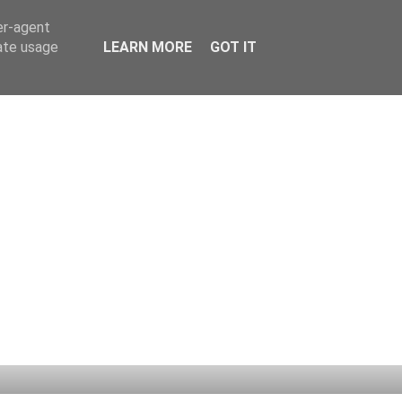
er-agent
rate usage
LEARN MORE
GOT IT