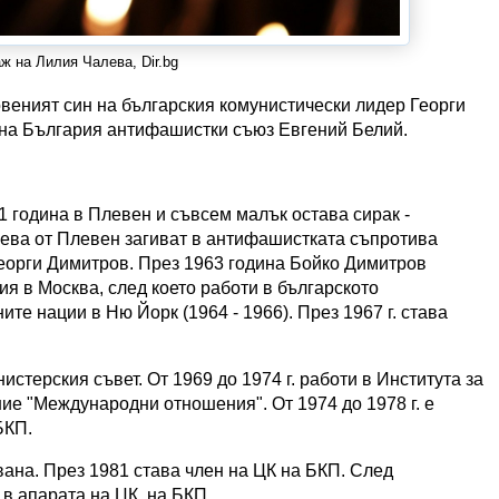
ж на Лилия Чалева, Dir.bg
веният син на българския комунистически лидер Георги
на България антифашистки съюз Евгений Белий.
1 година в Плевен и съвсем малък остава сирак -
чева от Плевен загиват в антифашистката съпротива
 Георги Димитров. През 1963 година Бойко Димитров
 в Москва, след което работи в българското
те нации в Ню Йорк (1964 - 1966). През 1967 г. става
истерския съвет. От 1969 до 1974 г. работи в Института за
ие "Международни отношения". От 1974 до 1978 г. е
БКП.
авана. През 1981 става член на ЦК на БКП. След
в апарата на ЦК. на БКП.