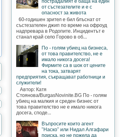
пострадалият е баща на един
от състезателите и е с
опасност за живота
60-годишен зрител е бил блъснат от
състезателен джип по време на офроуд
надпревара в Родопите. Инцидентът е
станал край село Горово в об...
По - голям убиец на бизнеса,
от това правителство, не е
имало никога досега!
Фирмите са в шок от цените
на тока, затварят
предприятия, съкращават работници и
служители!
Автор: Катя
Стоянова/BurgasNovinite.BG По - голям
убиец на малкия и среден бизнес от
това правителство не е имало никога
досега, споде...
Въпросите които агент
"Наско" или Нидал Алгафари
поиска, но не пожела да