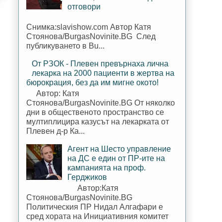
отговори
Снимка:slavishow.com Автор Катя
Стоянова/BurgasNovinite.BG След
публикуването в Bu...
От РЗОК - Плевен превърнаха лична
лекарка на 2000 пациенти в жертва на
бюрокрация, без да им мигне окото!
Автор: Катя
Стоянова/BurgasNovinite.BG От няколко
дни в общественото пространство се
мултиплицира казусът на лекарката от
Плевен д-р Ка...
Агент на Шесто управление
на ДС е един от ПР-ите на
кампанията на проф.
Герджиков
Автор:Катя
Стоянова/BurgasNovinite.BG
Политическия ПР Нидал Алгафари е
сред хората на Инициативния комитет