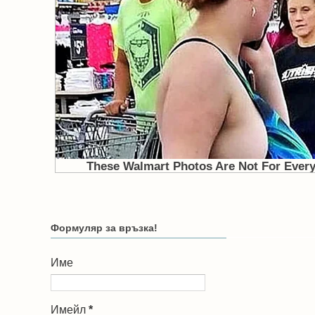
Формуляр за връзка!
Име
Имейл
*