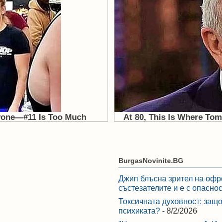
BurgasNovinite.BG
Джип блъсна зрител на офр
състезателите и е с опасно
Токсичната духовност: защо
психиката?
- 8/2/2026