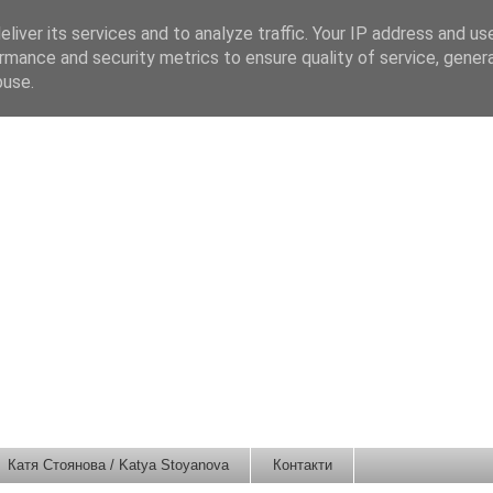
liver its services and to analyze traffic. Your IP address and us
rmance and security metrics to ensure quality of service, gene
buse.
Катя Стоянова / Katya Stoyanova
Контакти