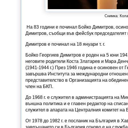
Снимка: Кола
На 83 години е починал Бойко Димитров, осино
Димитров, съобщи във фейсбук председателят 
Димитров е починал на 18 януари т. г.
Бойко Георгиев Димитров е роден на 5 юни 194
неговите родители Коста Златарев и Мара Ден
(1941-1944 г.) През 1946 година е осиновен от
завършва Института за международни отношения
представителство в Организацията на обединени
член на БКП.
До 1968 г. е служител в администрацията на Мин
външна политика и е главен редактор на списан
служител в апарата на Централния комитет на 
От 1978 до 1982 г. е посланик на България в Х
завръщането си в България отново е на служба 