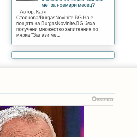
ме" за ноември месец?
Автор: Катя
Стоянова/BurgasNovinite.BG На е -
пощата на BurgasNovinite.BG бяха
получени множество запитвания по
мярка "Запази ме...