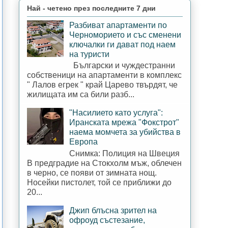
Най - четено през последните 7 дни
Разбиват апартаменти по
Черноморието и със сменени
ключалки ги дават под наем
на туристи
Български и чуждестранни
собственици на апартаменти в комплекс
" Лалов егрек " край Царево твърдят, че
жилищата им са били разб...
"Насилието като услуга":
Иранската мрежа "Фокстрот"
наема момчета за убийства в
Европа
Снимка: Полиция на Швеция
В предградие на Стокхолм мъж, облечен
в черно, се появи от зимната нощ.
Носейки пистолет, той се приближи до
20...
Джип блъсна зрител на
офроуд състезание,