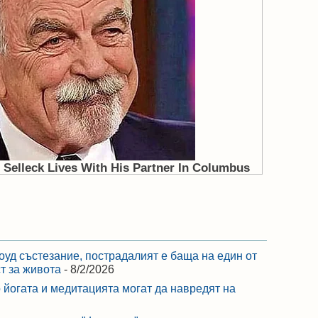
оуд състезание, пострадалият е баща на един от
ст за живота
- 8/2/2026
 йогата и медитацията могат да навредят на