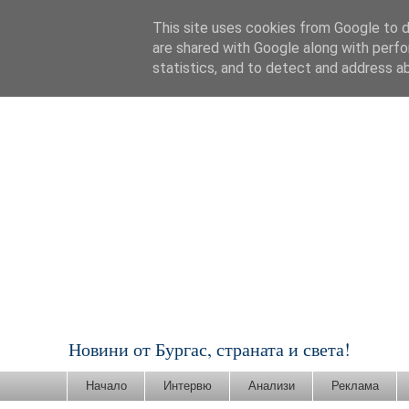
This site uses cookies from Google to de
are shared with Google along with perfo
statistics, and to detect and address a
Новини от Бургас, страната и света!
Начало
Интервю
Анализи
Реклама