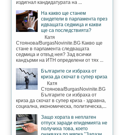
издигнал кандидатурата на ...
На какво ще станем
свидетели в парламента през
идващата седмица и какви
ще са последствията?
Катя
Стоянова/BurgasNovinite.BG Какво ще
стане в парламента следващата
седмица и отвъд нея? Зад всички
кандърми на ИТН определени от тях ...
Българите си избраха от
криза да скочат в супер криза
Катя
Стоянова/BurgasNovinite.BG
Българите си избраха от
криза да скочат в супер криза - здравна,
социална, икономическа, политическа,...
Защо хората в неплатен
отпуск заради епидемията не
получиха това, което
очакваха по мярка "Запази