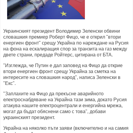
Украинският президент Володимир Зеленски обвини
словашкия премиер Роберт Фицо, че е открил "втори
енергиен фронт" срещу Украйна по нареждане на Русия
на фона на ескалиращия спор за транзита на газ между
двете страни, предаде Ройтерс, цитирана от БТА.
"Изглежда, че Путин е дал заповед на Фицо да открие
втори енергиен фронт срещу Украйна за сметка на
интересите на словашкия народ", написа Зеленски в
"Екс".
"Заплахите на Фицо да прекъсне аварийното
електроснабдяване на Украйна тази зима, докато Русия
атакува нашите електроцентрали и енергийна мрежа,
могат да бъдат обяснени само с това", добави
украинският президент.
Украйна на няколко пъти заяви (включително и на самия