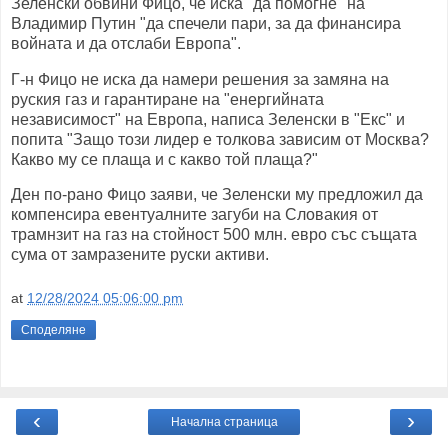
Зеленски обвини Фицо, че иска "да помогне" на
Владимир Путин "да спечели пари, за да финансира
войната и да отслаби Европа".
Г-н Фицо не иска да намери решения за замяна на
руския газ и гарантиране на "енергийната
независимост" на Европа, написа Зеленски в "Екс" и
попита "Защо този лидер е толкова зависим от Москва?
Какво му се плаща и с какво той плаща?"
Ден по-рано Фицо заяви, че Зеленски му предложил да
компенсира евентуалните загуби на Словакия от
трамнзит на газ на стойност 500 млн. евро със същата
сума от замразените руски активи.
at
12/28/2024 05:06:00 pm
Споделяне
‹
›
Начална страница