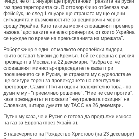
Фицо), че от 1 януари ще преустанови транзита на руски
газ през територията си. В отговор Фицо отбеляза във
фейсбук, че след 1 януари ще страната му ще оцени
ситуацията и възможностите за реципрочни мерки
срещу Украйна. Като такива мерки словашкият премиер
назова "доставките на електроенергия, от които Украйна
се нуждае по време на прекъсванията на мрежата".
Роберт Фицо е един от малкото европейски лидери,
които остават близки до Кремъл. Той се срещна с руския
президент в Москва на 22 декември. Разбра се, че
словашкият министър-председател е казал при
посещението си в Русия, че страната му с удоволствие
ще осигури терен за провеждането на евентуални
преговори. Самият Путин оцени положително това - по
думите му - "приемливо решение". "Ние не сме против",
каза президентът и похвали "неутралната позиция" на
Словакия, цитира думите му ТАСС на 26 декември.
Путин му каза, че и Русия е готова да продължи износа
на газ за Европа (през Украйна).
В навечерието на Рождество Христово (на 23 декември)