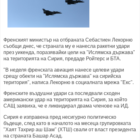
Френският министър на отбраната Себастиен Лекорню
съобщи днес, че страната му е нанесла ракетни удари
през уикенда, поразявайки цели на "Ислямска държава"
на територията на Сирия, предаде Ройтерс и БТА.
"В неделя френската авиация нанесе целеви удари
срещу обекти на "Ислямска държава" на сирийска
територия", написа Лекорню в социалната мрежа "Екс".
Френските въздушни удари са последвали сходен
американски удар на територията на Сирия, за който
САЩ заявиха, че е ликвидирал двама членове на ИД.
Сирия е изправена пред несигурно политическо
бъдеще, след като в началото на месеца групировката
"Хаят Тахрир аш Шам" (ХТШ) свали от власт президента
на страната Башар Асад.