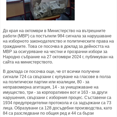
До края на октомври в Министерство на вътрешните
работи (МВР) са постъпили 984 сигнала за нарушаване
на изборното законодателство и политическите права на
гражданите. Това се посочва в доклад за дейността на
МВР за осигуряване на честни и прозрачни избори за
Народно събрание на 27 октомври 2024 г, публикуван на
сайта на министерството.
В доклада се посочва още, че от всички получени
сигнали 724 са свързани с купуване на гласове в полза
на политически партии или коалиции, 80 - за
неправомерна агитация, 14 - за унищожаване на
имущество, три - за корпоративен вот и 163 - за други
нарушения, свързани с изборния процес. Съставени са
1934 предупредителни протокола и са задържани са 73
лица. Образувани са 128 досъдебни производства, като
84 са разследвани по общия ред и 44 са бързи