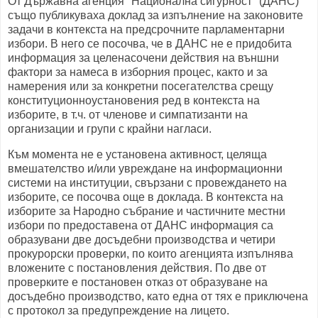
От Държавна агенция "Национална сигурност" (ДАНС)
също публикуваха доклад за изпълнение на законовите
задачи в контекста на предсрочните парламентарни
избори. В него се посочва, че в ДАНС не е придобита
информация за целенасочени действия на външни
фактори за намеса в изборния процес, както и за
намерения или за конкретни посегателства срещу
конституционноустановения ред в контекста на
изборите, в т.ч. от членове и симпатизанти на
организации и групи с крайни нагласи.
Към момента не е установена активност, целяща
вмешателство и/или увреждане на информационни
системи на институции, свързани с провеждането на
изборите, се посочва още в доклада. В контекста на
изборите за Народно събрание и частичните местни
избори по предоставена от ДАНС информация са
образувани две досъдебни производства и четири
прокурорски проверки, по които агенцията изпълнява
вложените с постановления действия. По две от
проверките е постановен отказ от образуване на
досъдебно производство, като една от тях е приключена
с протокол за предупреждение на лицето.