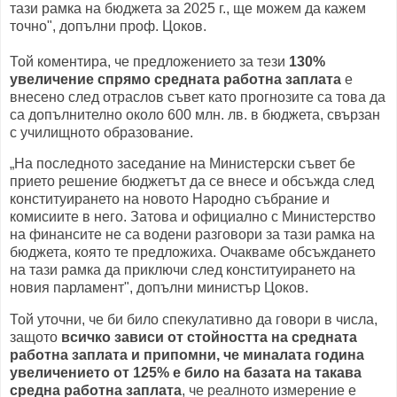
тази рамка на бюджета за 2025 г., ще можем да кажем
точно", допълни проф. Цоков.
Той коментира, че предложението за тези
130%
увеличение спрямо средната работна заплата
е
внесено след отраслов съвет като прогнозите са това да
са допълнително около 600 млн. лв. в бюджета, свързан
с училищното образование.
„На последното заседание на Министерски съвет бе
прието решение бюджетът да се внесе и обсъжда след
конституирането на новото Народно събрание и
комисиите в него. Затова и официално с Министерство
на финансите не са водени разговори за тази рамка на
бюджета, която те предложиха. Очакваме обсъждането
на тази рамка да приключи след конституирането на
новия парламент", допълни министър Цоков.
Той уточни, че би било спекулативно да говори в числа,
защото
всичко зависи от стойността на средната
работна заплата и припомни, че миналата година
увеличението от 125% е било на базата на такава
средна работна заплата
, че реалното измерение е