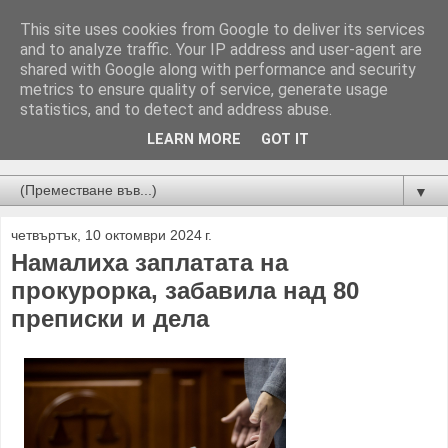
This site uses cookies from Google to deliver its services
and to analyze traffic. Your IP address and user-agent are
shared with Google along with performance and security
metrics to ensure quality of service, generate usage
statistics, and to detect and address abuse.
LEARN MORE
GOT IT
Новини от Бургас, страната и света!
▼
четвъртък, 10 октомври 2024 г.
Намалиха заплатата на
прокурорка, забавила над 80
преписки и дела