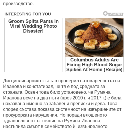
производство.
Дисциплинарният състав проверил натовареността на
Иванова и констатирал, че тя е под средната за
страната. Освен това било установено, че Румяна
Иванова вече на два пъти (през 2010 г. и 2017 г.) е била
наказвана именно за забавени преписки и дела. Това
според състава показва системност на извършените от
прокурорката нарушения. Но поради влошеното
здравословно състояние на Румяна Иванова,
настъпила смърт в семейството ѝ, извънредното