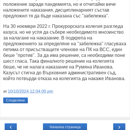
положение заради пандемията, но и отчитайки вече
наложените наказания, дисциплинарният състав
предложил тя да бъде наказана със "забележка".
На 30 ноември 2022 г. Прокурорската колегия разгледа
казуса, но не успя да събере необходимото мнозинство
за налагане на наказание. В подкрепа на
предложението за определяне на "забележка" гласуваха
петима от присъстващите членове на ПК на ВСС, един
беше "против". За да има решение, са необходими поне
шест гласа. Така финалното решение на колегията
беше, че не налага наказание на Румяна Иванова.
Казусът стигна до Върховния административен съд,
който потвърди отказа на колегията да накаже Иванова.
at
10/10/2024 12:04:00 pm
Споделяне
‹
›
Начална страница