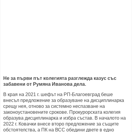
Не за първи път колегията разглежда казус със
забавени от Румяна Иванова дела.
В края на 2021 г. шефът на РП-Благоевград беше
внесъл предложение за образуване на дисциплинарка
срещу нея, отново за системно неспазване на
законоустановените срокове. Прокурорската колегия
образува дисциплинарка и избра състав. В началото на
2022 г. Ковачки внесе второ предложение за същите
обстоятелства, а ПК на ВСС обедини двете в едно