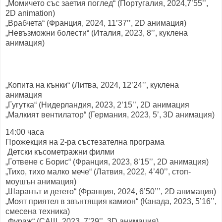
„Момичето със заетия поглед“ (Португалия, 2024,7’55’’,
2D animation)
„Врабчета“ (Франция, 2024, 11’37’’, 2D анимация)
„Невъзможни болести“ (Италия, 2023, 8’’, куклена
анимация)
„Копита на кънки“ (Литва, 2024, 12’24’’, куклена
анимация
„Гугутка“ (Нидерландия, 2023, 2’15’’, 2D анимация
„Малкият вентилатор“ (Германия, 2023, 5’, 3D анимация)
14:00 часа
Прожекция на 2-ра състезателна програма
Детски късометражни филми
„Готвене с Борис“ (Франция, 2023, 8’15’’, 2D анимация)
„Тихо, тихо малко мече“ (Латвия, 2022, 4’40’’, стоп-
моушън анимация)
„Шаранът и детето“ (Франция, 2024, 6’50’’’, 2D анимация)
„Моят приятел в звънтящия камион“ (Канада, 2023, 5’16’’,
смесена техника)
„Фураж“ (САЩ, 2023, 7’29’’, 3D анимация)