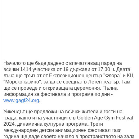
Началото ще бъде дадено с впечатляващ парад на
всички 1414 участника от 19 държави от 17.30 ч. Двата
лъча ще тръгнат от Експозиционен център "Флора" и КЦ
"Морско казино", за да се срещнат в Летен театър. Там
ще се проведе и откриващата церемония. Пълна
информация за фестивала и програма по дни -
www.gagf24.org
.
Уикендът ще предложи на всички жители и гости на
града, както и на участниците в Golden Age Gym Festival
2024, динамична културна програма. Трети
международен детски анимационен фестивал тази
година ще даде своето начало в пространството на зала