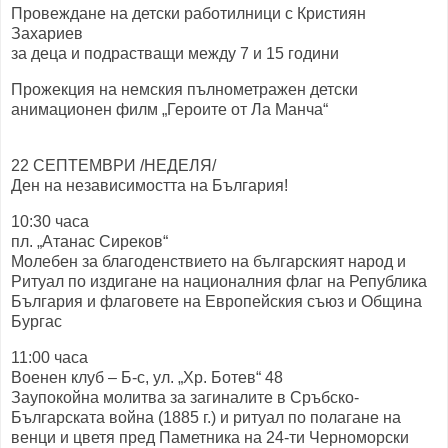
Провеждане на детски работилници с Кристиян
Захариев
за деца и подрастващи между 7 и 15 години
Прожекция на немския пълнометражен детски
анимационен филм „Героите от Ла Манча“
22 СЕПТЕМВРИ /НЕДЕЛЯ/
Ден на независимостта на България!
10:30 часа
пл. „Атанас Сиреков“
Молебен за благоденствието на българският народ и
Ритуал по издигане на националния флаг на Република
България и флаговете на Европейския съюз и Община
Бургас
11:00 часа
Военен клуб – Б-с, ул. „Хр. Ботев“ 48
Заупокойна молитва за загиналите в Сръбско-
Българската война (1885 г.) и ритуал по полагане на
венци и цветя пред Паметника на 24-ти Черноморски