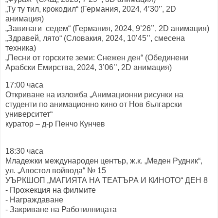
„Ту ту тил, крокодил“ (Германия, 2024, 4’30’', 2D
анимация)
„Завинаги седем“ (Германия, 2024, 9’26’’, 2D анимация)
„Здравей, лято“ (Словакия, 2024, 10’45’’, смесена
техника)
„Песни от горските земи: Снежен ден“ (Обединени
Арабски Емирства, 2024, 3’06’’, 2D анимация)
17:00 часа
Откриване на изложба „Анимационни рисунки на
студенти по анимационно кино от Нов български
университет“
куратор – д-р Пенчо Кунчев
18:30 часа
Младежки международен център, ж.к. „Меден Рудник“,
ул. „Апостол войвода“ № 15
УЪРКШОП „МАГИЯТА НА ТЕАТЪРА И КИНОТО“ ДЕН 8
- Прожекция на филмите
- Награждаване
- Закриване на Работилницата