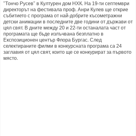
"Тончо Русев" в Културен дом НХК. На 19-ти септември
директорът на фестивала проф. Анри Кулев ще открие
събитието с програма от най-добрите късометражни
детски анимации в последните две години от държави от
цял свят. В дните между 20 и 22-ти останалата част от
програмата ще бъде излъчвана безплатно в
Експозиционен център Флора Бургас. След
селектираните филми в конкурсната програма са 24
заглавия от цял свят, които ще се конкурират за първото
място.