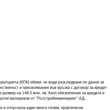
орупцията (КПК) обяви, че води разследване по данни за
нственост и присвоявания във връзка с договор за кредит
в размер на 148.5 млн. лв. Като обезпечение за кредита е
ертни материали от "Пътстройинженеринг" АД.
е е отпуснала един много голям, практически