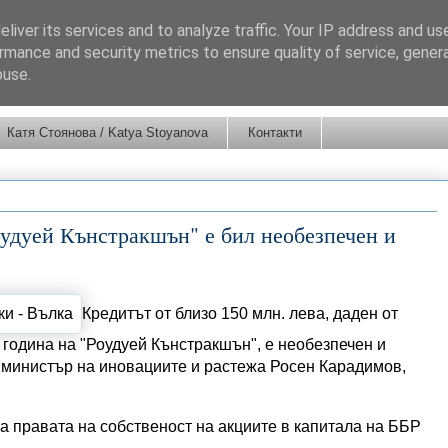
liver its services and to analyze traffic. Your IP address and us
rmance and security metrics to ensure quality of service, gene
buse.
Катя Стоянова / Katya Stoyanova
Контакти
оудуей Кънстракшън" е бил необезпечен и
Кредитът от близо 150 млн. лева, даден от
 година на "Роудуей Кънстракшън", е необезпечен и
 министър на иновациите и растежа Росен Карадимов,
 правата на собственост на акциите в капитала на ББР