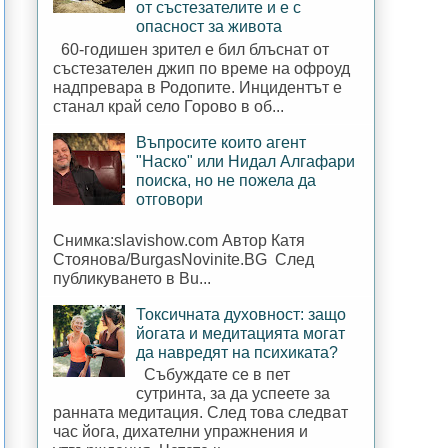
от състезателите и е с
опасност за живота
60-годишен зрител е бил блъснат от
състезателен джип по време на офроуд
надпревара в Родопите. Инцидентът е
станал край село Горово в об...
Въпросите които агент
"Наско" или Нидал Алгафари
поиска, но не пожела да
отговори
Снимка:slavishow.com Автор Катя
Стоянова/BurgasNovinite.BG След
публикуването в Bu...
Токсичната духовност: защо
йогата и медитацията могат
да навредят на психиката?
Събуждате се в пет
сутринта, за да успеете за
ранната медитация. След това следват
час йога, дихателни упражнения и