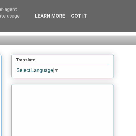
er-agent
rate usage
LEARN MORE
GOT IT
Translate
Select Language
▼