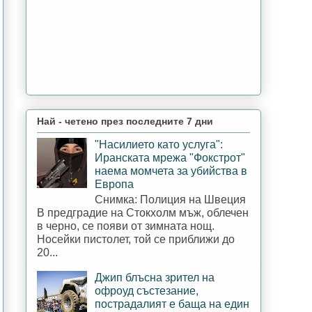
Най - четено през последните 7 дни
"Насилието като услуга":
Иранската мрежа "Фокстрот"
наема момчета за убийства в
Европа
Снимка: Полиция на Швеция
В предградие на Стокхолм мъж, облечен
в черно, се появи от зимната нощ.
Носейки пистолет, той се приближи до
20...
Джип блъсна зрител на
офроуд състезание,
пострадалият е баща на един