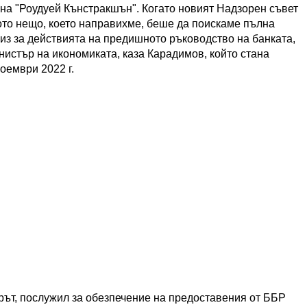
 на "Роудуей Кънстракшън". Когато новият Надзорен съвет
ото нещо, което направихме, беше да поискаме пълна
из за действията на предишното ръководство на банката,
нистър на икономиката, каза Карадимов, който стана
оември 2022 г.
рът, послужил за обезпечение на предоставения от ББР