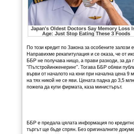
По този кредит по Закона за особените залози
Направихме рекапитулация и се оказа, че от ик
ББР не получава нищо, а прави разходи, за да 
"Пътстройинженеринг". Тогава ББР обяви публи
върви от началото на юни при начална цена 9 м
на тях никой не се яви. Цената падна до 3,5 мл
пожела да купи фирмата, каза министърът.
ББР е предала цялата информация по кредитнот
търгът ще бъде спрян. Без оригиналните докум