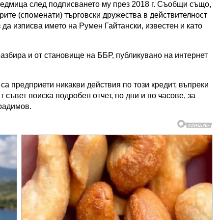
седмица след подписването му през 2018 г. Съобщи също,
 трите (споменати) търговски дружества в действителност
з да изписва името на Румен Гайтански, известен и като
разбира и от становище на ББР, публикувано на интернет
 са предприети никакви действия по този кредит, въпреки
съвет поиска подробен отчет, по дни и по часове, за
арадимов.