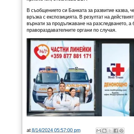
В съобщението си Банката за развитие казва, 
връзка с експозицията. В резултат на действи
върнати за продължаване на разследването, а 
правораздавателните органи по случая.
at
8/14/2024 05:57:00 pm