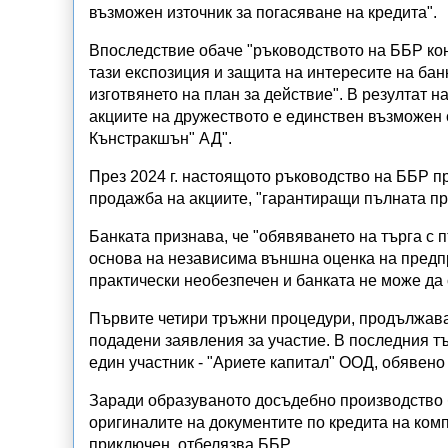
възможен източник за погасяване на кредита".
Впоследствие обаче "ръководството на ББР кон
тази експозиция и защита на интересите на бан
изготвянето на план за действие". В резултат н
акциите на дружеството е единствен възможен 
Кънстракшън" АД".
През 2024 г. настоящото ръководство на ББР п
продажба на акциите, "гарантиращи пълната пр
Банката признава, че "обявяването на търга с 
основа на независима външна оценка на предпр
практически необезпечен и банката не може да 
Първите четири тръжни процедури, продължава
подадени заявления за участие. В последния тър
един участник - "Ариете капитал" ООД, обявено 
Заради образуваното досъдебно производство 
оригиналите на документите по кредита на комп
приключен, отбелязва ББР.