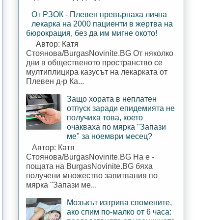
От РЗОК - Плевен превърнаха лична
лекарка на 2000 пациенти в жертва на
бюрокрация, без да им мигне окото!
Автор: Катя
Стоянова/BurgasNovinite.BG От няколко
дни в общественото пространство се
мултиплицира казусът на лекарката от
Плевен д-р Ка...
Защо хората в неплатен
отпуск заради епидемията не
получиха това, което
очакваха по мярка "Запази
ме" за ноември месец?
Автор: Катя
Стоянова/BurgasNovinite.BG На е -
пощата на BurgasNovinite.BG бяха
получени множество запитвания по
мярка "Запази ме...
Мозъкът изтрива спомените,
ако спим по-малко от 6 часа: