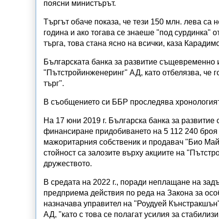
поясни министърът.
Търгът обаче показа, че тези 150 млн. лева са
година и ако тогава се знаеше "под сурдинка" о
търга, това стана ясно на всички, каза Карадим
Българската банка за развитие същевременно и
"Пътстройинженеринг" АД, като отбелязва, че г
търг".
В съобщението си ББР проследява хронологият
На 17 юни 2019 г. Българска банка за развитие
финансиране придобиването на 5 112 240 броя 
мажоритарния собственик и продавач "Био Майн
стойност са залозите върху акциите на "Пътст
дружеството.
В средата на 2022 г., поради неплащане на зад
предприема действия по реда на Закона за осо
назначава управител на "Роудуей Кънстракшън"
АД, "като с това се полагат усилия за стабилиз