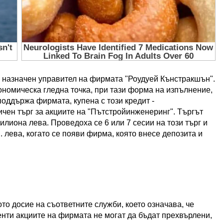
 е назначен управител на фирмата "Роудуей Кънстракшън".
ономическа гледна точка, при тази форма на изпълнение,
поддържа фирмата, купена с този кредит -
чен търг за акциите на "Пътстройинженеринг". Търгът
илиона лева. Проведоха се 6 или 7 сесии на този търг и
н. лева, когато се появи фирма, която внесе депозита и
о досие на съответните служби, което означава, че
енти акциите на фирмата не могат да бъдат прехвърлени,