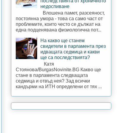
последствията от хроничното
недоспиване
Влошена памет, разсеяност,
постоянна умора - това са само част от
проблемите, които често се дължат на
една подценявана физиологична пот...
На какво ще станем
свидетели в парламента през
идващата седмица и какви
ще са последствията?
Катя
Стоянова/BurgasNovinite.BG Какво ще
стане в парламента следващата
седмица и отвъд нея? Зад всички
кандърми на ИТН определени от тях ...