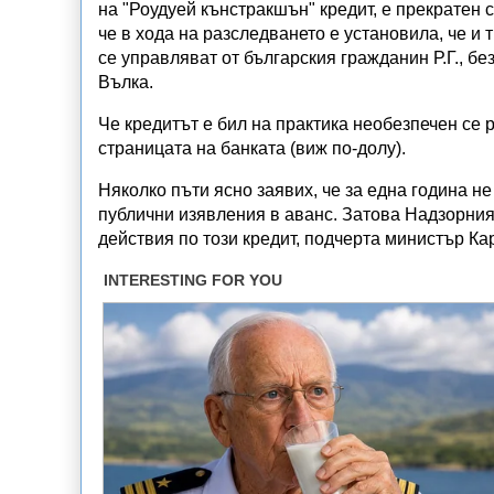
на "Роудуей кънстракшън" кредит, е прекратен 
че в хода на разследването е установила, че и
се управляват от българския гражданин Р.Г., бе
Вълка.
Че кредитът е бил на практика необезпечен се 
страницата на банката (виж по-долу).
Няколко пъти ясно заявих, че за една година не
публични изявления в аванс. Затова Надзорният 
действия по този кредит, подчерта министър К