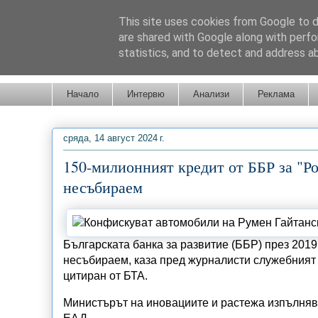
This site uses cookies from Google to de
are shared with Google along with perfo
statistics, and to detect and address a
Новини от Бургас, страната и света!
Начало
Интервю
Анализи
Реклама
сряда, 14 август 2024 г.
150-милионният кредит от ББР за "Р
несъбираем
Българската банка за развитие (ББР) през 2019
несъбираем, каза пред журналисти служебният
цитиран от БТА.
Министърът на иновациите и растежа изпълнява