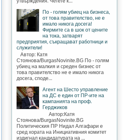
утвърждения. Четете к...
По - голям убиец на бизнеса,
от това правителство, не е
имало никога досега!
Фирмите са в шок от цените
на тока, затварят
предприятия, съкращават работници и
служители!
Автор: Катя
Стоянова/BurgasNovinite.BG По - голям
убиец на малкия и среден бизнес от
това правителство не е имало никога
досега, споде...
Агент на Шесто управление
на ДС е един от ПР-ите на
кампанията на проф.
Герджиков
Автор:Катя
Стоянова/BurgasNovinite.BG
Политическия ПР Нидал Алгафари е
сред хората на Инициативния комитет
издигнал кандидатурата на ...