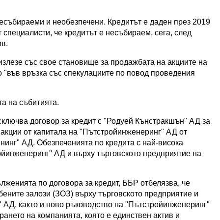
 несъбираеми и необезпечени. Кредитът е даден през 2019
т специалисти, че кредитът е несъбираем, сега, след
ов.
злезе със свое становище за продажбата на акциите на
о "във връзка със спекулациите по повод проведения
а на събитията.
 сключва договор за кредит с "Родуей Кънстракшън" АД за
акции от капитала на "Пътстройинженеринг" АД от
инг" АД. Обезпеченията по кредита с най-висока
ройинженеринг" АД и върху търговското предприятие на
ълженията по договора за кредит, ББР отбелязва, че
бените залози (ЗОЗ) върху търговското предприятие и
 АД, както и ново ръководство на "Пътстройинженеринг"
ирането на компанията, която е единствен актив и