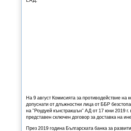
ЕАД.
На 9 август Комисията за противодействие на к
допуснати от длъжностни лица от ББР безстопа
на "Роудуей кънстракшън" АД от 17 юни 2019 г. 
представен сключен договор за доставка на ин
През 2019 година Българската банка за развити