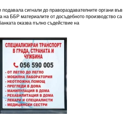
че подавала сигнали до правораздавателните органи във
ята на ББР материалите от досъдебното производство са
банката оказва пълно съдействие на