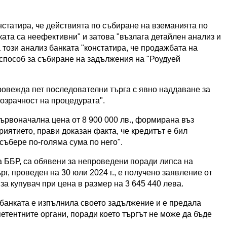
статира, че действията по събиране на вземанията по
ката са неефективни" и затова "възлага детайлен анализ и
а този анализ банката "констатира, че продажбата на
способ за събиране на задължения на "Роудуей
ровежда пет последователни търга с явно наддаване за
озрачност на процедурата".
първоначална цена от 8 900 000 лв., формирана въз
иятието, прави доказан факта, че кредитът е бил
събере по-голяма сума по него".
 ББР, са обявени за непроведени поради липса на
г, проведен на 30 юли 2024 г., е получено заявление от
за купувач при цена в размер на 3 645 440 лева.
банката е изпълнила своето задължение и е предала
етентните органи, поради което търгът не може да бъде