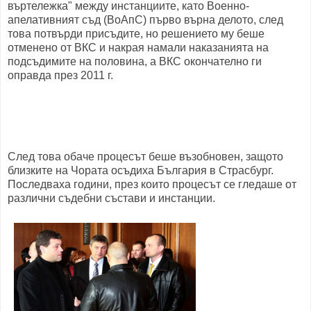
въртележка" между инстанциите, като Военно-
апелативният съд (ВоАпС) първо върна делото, след
това потвърди присъдите, но решението му беше
отменено от ВКС и накрая намали наказанията на
подсъдимите на половина, а ВКС окончателно ги
оправда през 2011 г.
След това обаче процесът беше възобновен, защото
близките на Чората осъдиха България в Страсбург.
Последваха години, през които процесът се гледаше от
различни съдебни състави и инстанции.