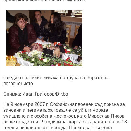
Следи от насилие личаха по трупа на Чората на
погребението
Снимка: Иван Григоров/Dir.bg
На 9 ноември 2007 г. Софийският военен съд призна за
виновни и петимата за това, че са убили Чората
умишлено и с особена жестокост, като Мирослав Писов
беше осъден на 19 години затвор, а останалите на по 18
години лишаване от свобода. Последва "съдебна