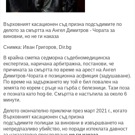
Върховният касационен съд призна подсъдимите по
делото за смъртта на Ангел Димитров - Чората за
виновни, но не ги наказа
Снимка: Иван Григоров, Dir.bg
В крайна сметка седморна съдебномедицинска
експертиза, наричана арбитражна, постанови, че
причината за смъртта по време на арест на Ангел
Димитров-Чората е позиционна асфикция (задушаване).
По време на задържането му той е бил повален на
земята по корем с ръце на гърба с белезници. Тази поза
е позната като hog-tie. Смъртта е настъпила за около 6
минути.
Делото окончателно приключи през март 2021 г., когато
Върховният касационен съд призна
подсъдимите полицаи за виновни в извършването на
непредпазливо убийство, но поради изтеклата давност
за наказателно преследване
не ги наказа.