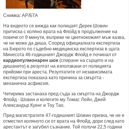
Снимка: AP/БТА
На видеото се вижда как полицаят Дерек Шовин
притиска с коляно врата на Флойд в продължение на
повече от 9 минути, въпреки че цветнокожият мъж казва,
че не може да диша. Според официалната експертиза
на Бюрото по съдебно-медицинска експертиза в щата
Минесота 46-годишният Джордж Флойд е починал от
кардиопулмонарен шок
(спиране на сърцето и на
дишането) в резултат на използвани от полицията
прийоми при ареста. Резултатите от независимата
експертиза показаха като причина за смъртта -
механична асфиксия.
Четирима застанаха пред съда за смъртта на Джордж
Флойд - Шовин и колегите му Томас Лейн, Джей
Александър Куенг и Тоу Тао.
Пред магистратите 47-годишният Шовин призна, че не е
отместил коляното си от врата на Флойд, дори след като
арестантът е загубил съзнание. Той получи 22,5 години