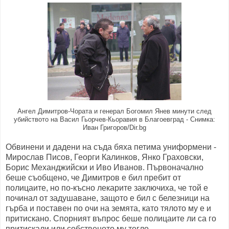
Ангел Димитров-Чората и генерал Богомил Янев минути след
убийството на Васил Гьорчев-Кьоравия в Благоевград -
Снимка:
Иван Григоров/Dir.bg
Обвинени и дадени на съда бяха петима униформени -
Мирослав Писов, Георги Калинков, Янко Граховски,
Борис Механджийски и Иво Иванов. Първоначално
беше съобщено, че Димитров е бил пребит от
полицаите, но по-късно лекарите заключиха, че той е
починал от задушаване, защото е бил с белезници на
гърба и поставен по очи на земята, като тялото му е и
притискано. Спорният въпрос беше полицаите ли са го
притискали или собственото му тегло.