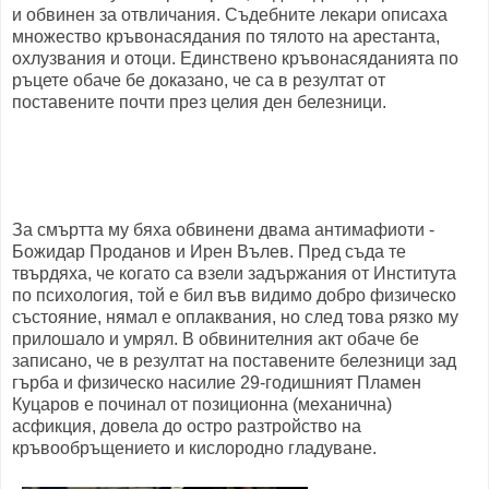
и обвинен за отвличания. Съдебните лекари описаха
множество кръвонасядания по тялото на арестанта,
охлузвания и отоци. Единствено кръвонасяданията по
ръцете обаче бе доказано, че са в резултат от
поставените почти през целия ден белезници.
За смъртта му бяха обвинени двама антимафиоти -
Божидар Проданов и Ирен Вълев. Пред съда те
твърдяха, че когато са взели задържания от Института
по психология, той е бил във видимо добро физическо
състояние, нямал е оплаквания, но след това рязко му
прилошало и умрял. В обвинителния акт обаче бе
записано, че в резултат на поставените белезници зад
гърба и физическо насилие 29-годишният Пламен
Куцаров е починал от позиционна (механична)
асфикция, довела до остро разтройство на
кръвообръщението и кислородно гладуване.