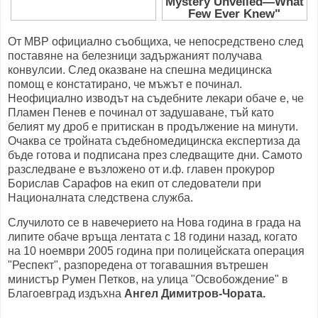
От МВР официално съобщиха, че непосредствено след
поставяне на белезници задържаният получава
конвулсии. След оказване на спешна медицинска
помощ е констатирано, че мъжът е починал.
Неофициално изводът на съдебните лекари обаче е, че
Пламен Пенев е починал от задушаване, тъй като
белият му дроб е притискан в продължение на минути.
Очаква се тройната съдебномедицинска експертиза да
бъде готова и подписана през следващите дни. Самото
разследване е възложено от и.ф. главен прокурор
Борислав Сарафов на екип от следователи при
Националната следствена служба.
Случилото се в навечерието на Нова година в града на
липите обаче връща лентата с 18 години назад, когато
на 10 ноември 2005 година при полицейската операция
"Респект", разпоредена от тогавашния вътрешен
министър Румен Петков, на улица "Освобождение" в
Благоевград издъхна
Ангел Димитров-Чората.