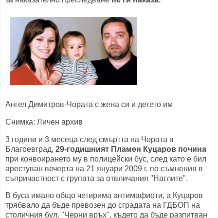
Ангел Димитров-Чората с жена си и детето им
Снимка: Личен архив
3 години и 3 месеца след смъртта на Чората в
Благоевград,
29-годишният Пламен Куцаров почина
при конвоирането му в полицейски бус, след като е бил
арестуван вечерта на 21 януари 2009 г. по съмнения в
съпричастност с групата за отвличания "Наглите".
В буса имало общо четирима антимафиоти, а Куцаров
трябвало да бъде превозен до сградата на ГДБОП на
столичния бул. "Черни връх", където да бъде разпитван