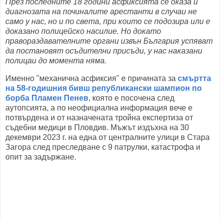
През последните 18 години асфиксията се оказа и
диагнозата на починалите арестанти в случаи не
само у нас, но и по света, при които се подозира или е
доказано полицейско насилие. Но докато
правораздавателните органи извън България успяват
да постановят осъдителни присъди, у нас наказани
полицаи до момента няма.
Именно "механична асфиксия" е причината за
смъртта
на 58-годишния бивш републикански шампион по
борба Пламен Пенев
, която е посочена след
аутопсията, а по неофициална информация вече е
потвърдена и от назначената тройна експертиза от
съдебни медици в Пловдив. Мъжът издъхна на 30
декември 2023 г. на една от централните улици в Стара
Загора след преследване с 9 патрулки, катастрофа и
опит за задържане.