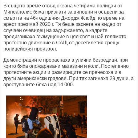
В същото време отвъд океана четирима полицаи от
Минеаполис бяха признати за виновни и осъдени за
смъртта на 46-годишния Джордж Флойд по време на
арест през май 2020 г. Тя беше заснета на видео от
случаен очевидец на задържането, а кадрите
предизвикаха възмущение в цял свят и най-голямото
протестно движение в САЩ от десетилетия срещу
полицейския произвол.
Демонстрациите прераснаха в улични безредици, при
които бяха опожарявани магазини и коли. Постепенно
протестните акции и размириците се пренесоха и в
други американски градове. При тях загинаха 29 души, а
арестуваните бяха над 14 000.