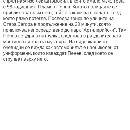
спрял наблизо лек автомобил, в който имало мъж. Това
е 58-годишният Пламен Пенев. Когато полицаите се
приближават към него, той се заключва в колата, след
което рязко потегля. Последва гонка по улиците на
Стара Загора в продължение на 20 минути, която
приключва непосредствено до парк "Артилерийски". Там
Пенев се удря в патрулка, след това в разделителната
мантинела и колата му спира. На видеокадри от
очевидци се вижда как автомобилът е наобиколен от
униформени, които изваждат Пенев, след което се
струпват върху него.