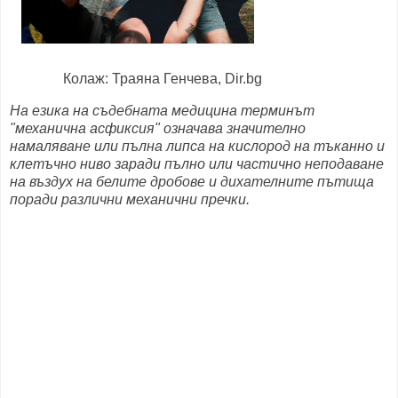
Колаж: Траяна Генчева, Dir.bg
На езика на съдебната медицина терминът
"механична асфиксия" означава значително
намаляване или пълна липса на кислород на тъканно и
клетъчно ниво заради
пълно или частично неподаване
на въздух на белите дробове и дихателните пътища
поради различни механични пречки.