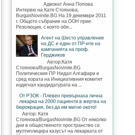
Адвокат Анна Попова
Интервю на Катя Стоянова,
BurgasNovinite.BG На 19 декември 2011
г. Общото събрание на ООН прие
Резолюция, с която обя...
Агент на Шесто управление
на ДС е един от ПР-ите на
кампанията на проф.
Герджиков
Автор:Катя
Стоянова/BurgasNovinite.BG
Политическия ПР Нидал Алгафари е
сред хората на Инициативния комитет
издигнал кандидатурата на ...
От РЗОК - Плевен превърнаха лична
лекарка на 2000 пациенти в жертва на
бюрокрация, без да им мигне окото!
Автор: Катя
Стоянова/BurgasNovinite.BG От няколко
дни в общественото пространство се
мултиплицира казусът на лекарката от