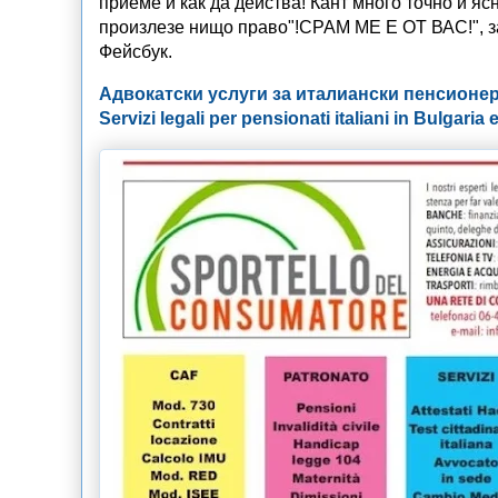
приеме и как да действа! Кант много точно и яс
произлезе нищо право"!СРАМ МЕ Е ОТ ВАС!", 
Фейсбук.
Адвокатски услуги за италиански пенсионер
Servizi legali per pensionati italiani in Bulgaria e