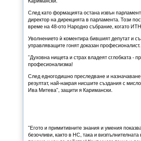
Каримански.
След като формацията остана извън парламента
директор на дирекцията в парламента. Този пос
време на 48-ото Народно събрание, когато ИТН
Уволнението ѝ коментира бившият депутат и съ
управляващите гонят доказан професионалист.
"Духовна нищета и страх владеят сглобката - 
професионализма!
След едногодишно преследване и назначаване н
резултат, най-накрая нисшите създания с мисл
Ива Митева", защити я Каримански.
"Егото и примитивните знания и умения показва
безочливи, както в НС, така и визпълнителната 