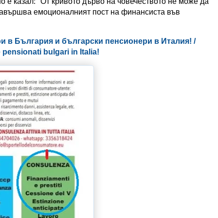
но е казал: "От кривото дърво на човечеството не може да
завършва емоционалният пост на финансиста във
и в България и български пенсионери в Италия! /
 pensionati bulgari in Italia!