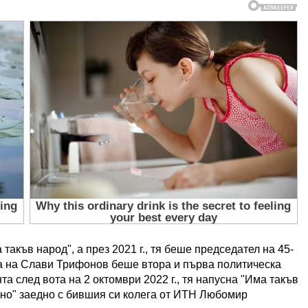
акъв народ", а през 2021 г., тя беше председател на 45-
та на Слави Трифонов беше втора и първа политическа
а след вота на 2 октомври 2022 г., тя напусна "Има такъв
едно" заедно с бившия си колега от ИТН Любомир