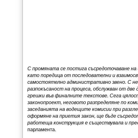
С промяната се постига съсредоточаване на 
като поредица от последователни и взаимосв
самостоятелно административно звено. С н
разпокъсаност на процеса, обслужван от две 
грешки във финалните текстове. Сега цялос
законопроект, неговото разпределяне по ком
заседанията на водещите комисии при разгл
оформяне на приетия закон, ще бъде съсредо
работеща конструкция е съществувала и пре
парламента.