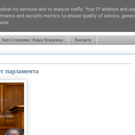
liver its services and to analyze traffic. Your IP address and us
rmance and security metrics to ensure quality of service, gene
buse.
Катя Стоянова / Katya Stoyanova
Контакти
от парламента