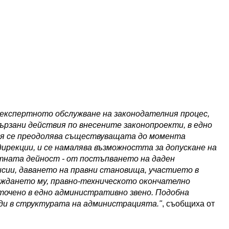
експертното обслужване на законодателния процес,
ързани действия по внесените законопроекти, в едно
ея се преодолява съществуващата до момента
дирекции, и се намалява възможността за допускане на
тната дейност - от постъпването на даден
исии, даването на правни становища, участието в
еждането му, правно-техническото окончателно
точено в едно административно звено. Подобна
ди в структурата на администрацията."
, съобщиха от