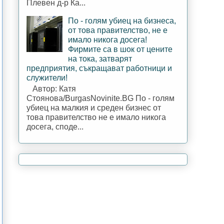
Плевен д-р Ка...
По - голям убиец на бизнеса,
от това правителство, не е
имало никога досега!
Фирмите са в шок от цените
на тока, затварят
предприятия, съкращават работници и
служители!
Автор: Катя
Стоянова/BurgasNovinite.BG По - голям
убиец на малкия и среден бизнес от
това правителство не е имало никога
досега, споде...