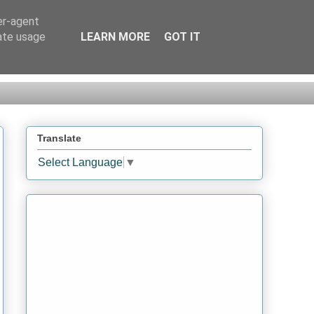
er-agent
rate usage
LEARN MORE
GOT IT
Translate
Select Language
▼