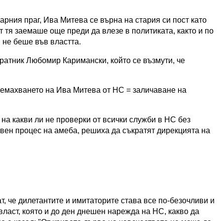
рния праг, Ива Митева се върна на стария си пост като
т тя заемаше още преди да влезе в политиката, както и по
 не беше във властта.
ратник Любомир Каримански, който се възмути, че
премахването на Ива Митева от НС = заличаване на
а какви ли не проверки от всички служби в НС без
овен процес на амеба, решиха да съкратят дирекцията на
т, че дилетантите и имитаторите става все по-безочливи и
власт, която и до ден днешен нарежда на НС, какво да