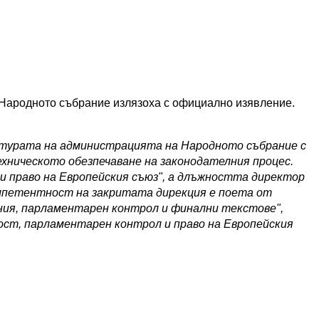
т Народното събрание излязоха с официално изявление.
руктурата на администрацията на Народното събрание с
хническото обезпечаване на законодателния процес.
и право на Европейския съюз", а длъжността директор
мпетентност на закритата дирекция е поета от
ия, парламентарен контрол и финални текстове",
ост, парламентарен контрол и право на Европейския