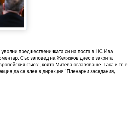
уволни предшественичката си на поста в НС Ива
 коментар. Със заповед на Желязков днес е закрита
вропейския съюз", която Митева оглавяваше. Така и тя е
екция да се влее в дирекция "Пленарни заседания,