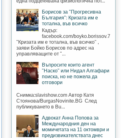
една подценявана физиологична пот...
Борисов за "Прогресивна
България": Кризата им е
тотална, във всичко
Кадър:
facebook.com/boyko.borissov.7
"Кризата им е тотална, във всичко" ,
заяви Бойко Борисов по адрес на
управляващите от "...
Въпросите които агент
"Наско" или Нидал Алгафари
поиска, но не пожела да
отговори
Снимка:slavishow.com Автор Катя
Стоянова/BurgasNovinite.BG След
публикуването в Bu...
Адвокат Анна Попова за
Международния ден на
момичетата на 11 октомври и
предизвикателствата днес