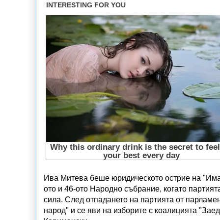
Ива Митева беше юридическото острие на "Има т
ото и 46-ото Народно събрание, когато партия
сила. След отпадането на партията от парламент
народ" и се яви на изборите с коалицията "За