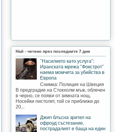
Най - четено през последните 7 дни
"Насилието като услуга":
Иранската мрежа "Фокстрот"
наема момчета за убийства в
Европа
Снимка: Полиция на Швеция
В предградие на Стокхолм мъж, облечен
в черно, се появи от зимната нощ.
Носейки пистолет, той се приближи до
20...
Джип блъсна зрител на
офроуд състезание,
пострадалият е баща на един