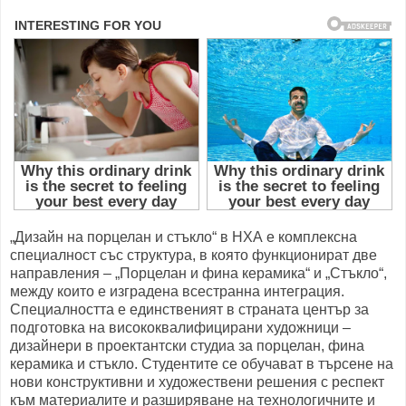
„Дизайн на порцелан и стъкло“ в НХА е комплексна
специалност със структура, в която функционират две
направления – „Порцелан и фина керамика“ и „Стъкло“,
между които е изградена всестранна интеграция.
Специалността е единственият в страната център за
подготовка на висококвалифицирани художници –
дизайнери в проектантски студиа за порцелан, фина
керамика и стъкло. Студентите се обучават в търсене на
нови конструктивни и художествени решения с респект
към материалите и разширяване на технологичните и