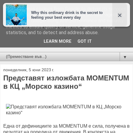
This site uses cookies from Google to deliver its services
and to analyze traffic. Your IP address and user-agent are
shared with Google along with performance and security
metrics to ensure quality of service, generate usage
statistics, and to detect and address abuse.
LEARN MORE
GOT IT
Новини от Бургас, страната и света!
▼
понеделник, 5 юни 2023 г.
Представят изложбата MOMENTUM
в КЦ „Морско казино“
Една от дефинициите за MOMENTUM е сила, получена в
резултат на поредица от движения. В контекста на