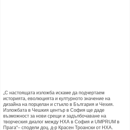
„С настоящата изложба искаме да подчертаем
историята, еволюцията и културното значение на
дизайна на порцелан и стъкло в България и Чехия.
Изложбата в Чешкия център в София ще даде
възможност за нови срещи и задълбочаване на
творческия диалог между НХА в София и UMPRUM в
Прага“– сподели доц. д-р Красен Троански от НХА.