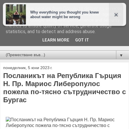
This site uses cookies from Google to deliver its services
and to analyze traffic. Your IP address and user-agent are
shared with Google along with performance and security
metrics to ensure quality of service, generate usage
statistics, and to detect and address abuse.
LEARN MORE
GOT IT
Новини от Бургас, страната и света!
▼
понеделник, 5 юни 2023 г.
Посланикът на Република Гърция
Н. Пр. Мариос Либеропулос
пожела по-тясно сътрудничество с
Бургас