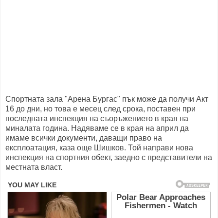
Спортната зала "Арена Бургас" пък може да получи Акт
16 до дни, но това е месец след срока, поставен при
последната инспекция на съоръжението в края на
миналата година. Надяваме се в края на април да
имаме всички документи, даващи право на
експлоатация, каза още Шишков. Той направи нова
инспекция на спортния обект, заедно с представители на
местната власт.