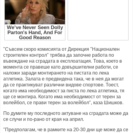
"Съвсем скоро комисията от Дирекция "Национален
строителен контрол" трябва да започне работа по
въвеждане на сградата в експлоатация. Това, което в
момента се правеше като довършителни работи, се
наложи заради монтирането на пистата по лека
атлетика. Залата е предвидена така, че в нея да могат
да се практикуват различни видове спортове. Тоест,
когато има необходимост за писта по лека атлетика, тя
ще се монтира. Когато има необходимост от терен за
волейбол, се прави терен за волейбол", каза Шишков.
По думите му последното актуване на сградата може да
се случи и по-рано от края на април.
"Предполагам, че в рамките на 20-30 дни ще може да се