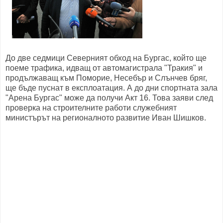
До две седмици Северният обход на Бургас, който ще
поеме трафика, идващ от автомагистрала "Тракия" и
продължаващ към Поморие, Несебър и Слънчев бряг,
ще бъде пуснат в експлоатация. А до дни спортната зала
"Арена Бургас" може да получи Акт 16. Това заяви след
проверка на строителните работи служебният
министърът на регионалното развитие Иван Шишков.