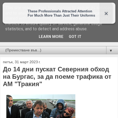
This site uses cookies from Google to deliver its services
and to analyze traffic. Your IP address and user-agent are
shared with Google along with performance and security
metrics to ensure quality of service, generate usage
statistics, and to detect and address abuse.
LEARN MORE
GOT IT
Новини от Бургас, страната и света!
▼
петък, 31 март 2023 г.
До 14 дни пускат Северния обход
на Бургас, за да поеме трафика от
АМ "Тракия"