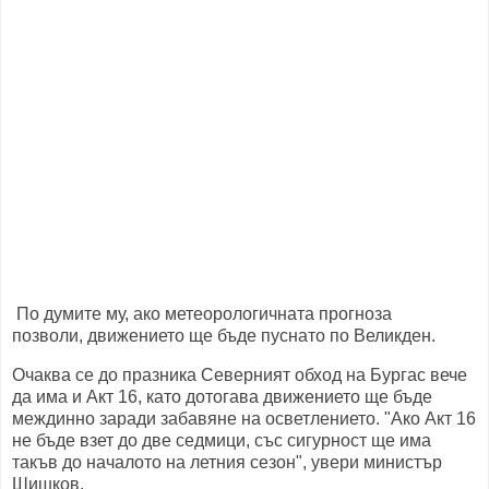
По думите му, ако метеорологичната прогноза
позволи, движението ще бъде пуснато по Великден.
Очаква се до празника Северният обход на Бургас вече
да има и Акт 16, като дотогава движението ще бъде
междинно заради забавяне на осветлението. "Ако Акт 16
не бъде взет до две седмици, със сигурност ще има
такъв до началото на летния сезон", увери министър
Шишков.