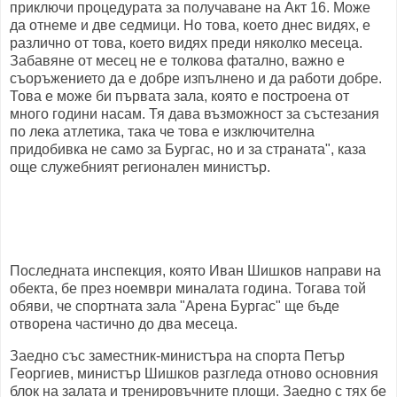
приключи процедурата за получаване на Акт 16. Може
да отнеме и две седмици. Но това, което днес видях, е
различно от това, което видях преди няколко месеца.
Забавяне от месец не е толкова фатално, важно е
съоръжението да е добре изпълнено и да работи добре.
Това е може би първата зала, която е построена от
много години насам. Тя дава възможност за състезания
по лека атлетика, така че това е изключителна
придобивка не само за Бургас, но и за страната", каза
още служебният регионален министър.
Последната инспекция, която Иван Шишков направи на
обекта, бе през ноември миналата година. Тогава той
обяви, че спортната зала "Арена Бургас" ще бъде
отворена частично до два месеца.
Заедно със заместник-министъра на спорта Петър
Георгиев, министър Шишков разгледа отново основния
блок на залата и тренировъчните площи. Заедно с тях бе