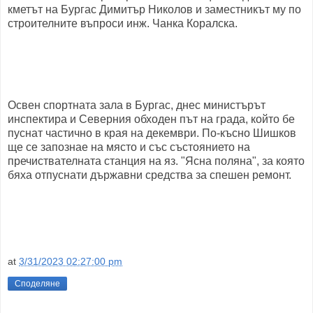
кметът на Бургас Димитър Николов и заместникът му по
строителните въпроси инж. Чанка Коралска.
Освен спортната зала в Бургас, днес министърът
инспектира и Северния обходен път на града, който бе
пуснат частично в края на декември. По-късно Шишков
ще се запознае на място и със състоянието на
пречиствателната станция на яз. "Ясна поляна", за която
бяха отпуснати държавни средства за спешен ремонт.
at
3/31/2023 02:27:00 pm
Споделяне