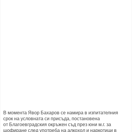
В момента Явор Бахаров се намира в изпитателния
срок на условната си присъда, постановена
от Благоевградския окръжен съд през юни м.г. за
шофиране след употреба на алкохол и наркотици в