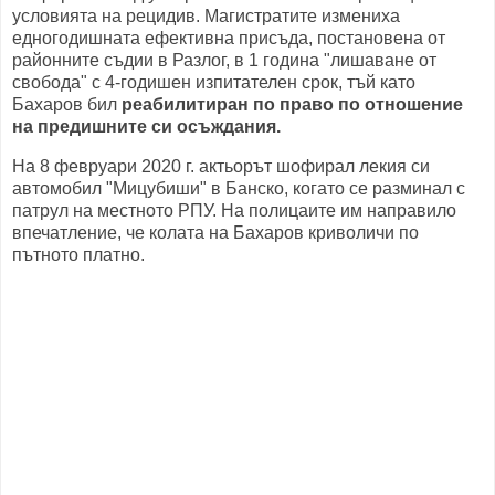
условията на рецидив. Магистратите измениха
едногодишната ефективна присъда, постановена от
районните съдии в Разлог, в 1 година "лишаване от
свобода" с 4-годишен изпитателен срок, тъй като
Бахаров бил
реабилитиран по право по отношение
на предишните си осъждания.
На 8 февруари 2020 г. актьорът шофирал лекия си
автомобил "Мицубиши" в Банско, когато се разминал с
патрул на местното РПУ. На полицаите им направило
впечатление, че колата на Бахаров криволичи по
пътното платно.