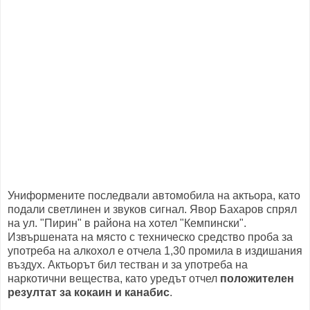
Униформените последвали автомобила на актьора, като
подали светлинен и звуков сигнал. Явор Бахаров спрял
на ул. "Пирин" в района на хотел "Кемпински".
Извършената на място с техническо средство проба за
употреба на алкохол е отчела 1,30 промила в издишания
въздух. Актьорът бил тестван и за употреба на
наркотични вещества, като уредът отчел
положителен
резултат за кокаин и канабис
.