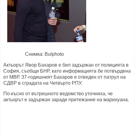
Снимка: Bulphoto
Актьорът Явор Бахаров е бил задържан от полицията в
София, съобщи БНР, като информацията бе потвърдена
от МВР. 37-годишният Бахаров е отведен от патрул на
СДВР в сградата на Четвъртo РПУ.
По-късно от вътрешното ведомство уточниха, че
актьорът е задържан заради притежание на марихуана.