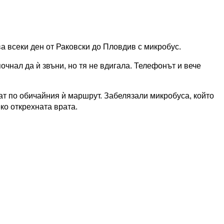
ва всеки ден от Раковски до Пловдив с микробус.
чнал да ѝ звъни, но тя не вдигала. Телефонът и вече
ат по обичайния ѝ маршрут. Забелязали микробуса, който
ко открехната врата.