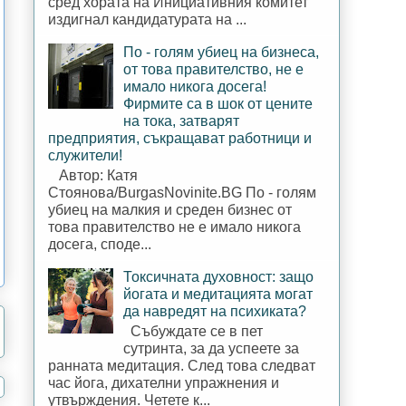
сред хората на Инициативния комитет
издигнал кандидатурата на ...
По - голям убиец на бизнеса,
от това правителство, не е
имало никога досега!
Фирмите са в шок от цените
на тока, затварят
предприятия, съкращават работници и
служители!
Автор: Катя
Стоянова/BurgasNovinite.BG По - голям
убиец на малкия и среден бизнес от
това правителство не е имало никога
досега, споде...
Токсичната духовност: защо
йогата и медитацията могат
да навредят на психиката?
Събуждате се в пет
сутринта, за да успеете за
ранната медитация. След това следват
час йога, дихателни упражнения и
утвърждения. Четете к...