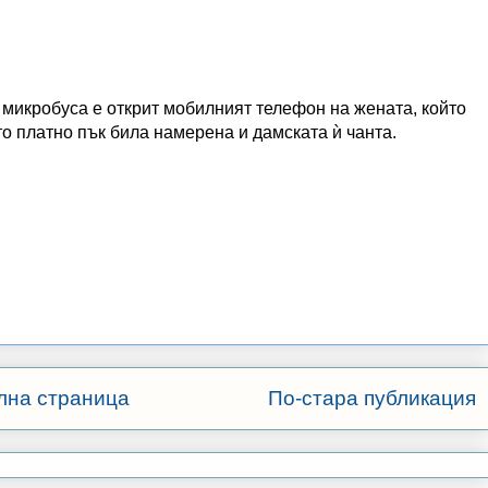
микробуса е открит мобилният телефон на жената, който
то платно пък била намерена и дамската ѝ чанта.
лна страница
По-стара публикация