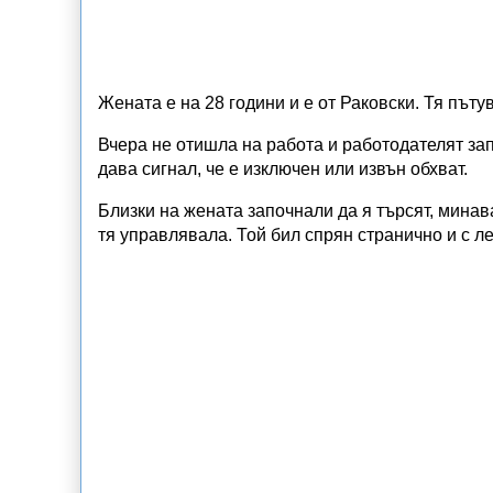
Жената е на 28 години и е от Раковски. Тя пъту
Вчера не отишла на работа и работодателят запо
дава сигнал, че е изключен или извън обхват.
Близки на жената започнали да я търсят, минав
тя управлявала. Той бил спрян странично и с ле