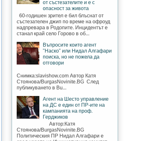
от състезателите и е с
опасност за живота
60-годишен зрител е бил блъснат от
състезателен джип по време на офроуд
надпревара в Родопите. Инцидентът е
станал край село Горово в об...
Въпросите които агент
"Наско" или Нидал Алгафари
поиска, но не пожела да
отговори
Снимка:slavishow.com Автор Катя
Стоянова/BurgasNovinite.BG След
публикуването в Bu...
Агент на Шесто управление
на ДС е един от ПР-ите на
кампанията на проф.
Герджиков
Автор:Катя
Стоянова/BurgasNovinite.BG
Политическия ПР Нидал Алгафари е