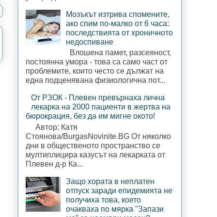
Мозъкът изтрива спомените,
ако спим по-малко от 6 часа:
последствията от хроничното
недоспиване
Влошена памет, разсеяност,
постоянна умора - това са само част от
проблемите, които често се дължат на
една подценявана физиологична пот...
От РЗОК - Плевен превърнаха лична
лекарка на 2000 пациенти в жертва на
бюрокрация, без да им мигне окото!
Автор: Катя
Стоянова/BurgasNovinite.BG От няколко
дни в общественото пространство се
мултиплицира казусът на лекарката от
Плевен д-р Ка...
Защо хората в неплатен
отпуск заради епидемията не
получиха това, което
очакваха по мярка "Запази