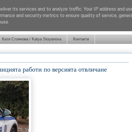
liver its services and to analyze traffic. Your IP address and us
rmance and security metrics to ensure quality of service, gene
buse.
Катя Стоянова / Katya Stoyanova
Контакти
лицията работи по версията отвличане