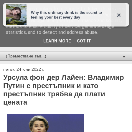
This site uses cookies from Google to deliver its services
and to analyze traffic. Your IP address and user-agent are
shared with Google along with performance and security
metrics to ensure quality of service, generate usage
statistics, and to detect and address abuse.
LEARN MORE
GOT IT
Новини от Бургас, страната и света!
▼
петък, 24 юни 2022 г.
Урсула фон дер Лайен: Владимир
Путин е престъпник и като
престъпник трябва да плати
цената