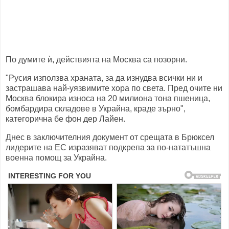
По думите ѝ, действията на Москва са позорни.
"Русия използва храната, за да изнудва всички ни и
застрашава най-уязвимите хора по света. Пред очите ни
Москва блокира износа на 20 милиона тона пшеница,
бомбардира складове в Украйна, краде зърно",
категорична бе фон дер Лайен.
Днес в заключителния документ от срещата в Брюксел
лидерите на ЕС изразяват подкрепа за по-нататъшна
военна помощ за Украйна.