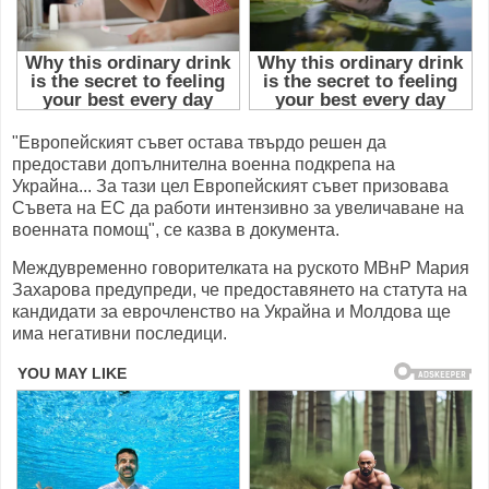
"Европейският съвет остава твърдо решен да
предостави допълнителна военна подкрепа на
Украйна... За тази цел Европейският съвет призовава
Съвета на ЕС да работи интензивно за увеличаване на
военната помощ", се казва в документа.
Междувременно говорителката на руското МВнР Мария
Захарова предупреди, че предоставянето на статута на
кандидати за еврочленство на Украйна и Молдова ще
има негативни последици.